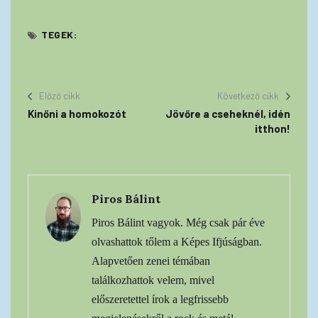
TEGEK:
Előző cikk
Következő cikk
Kinőni a homokozót
Jövőre a cseheknél, idén
itthon!
Piros Bálint
Piros Bálint vagyok. Még csak pár éve
olvashattok tőlem a Képes Ifjúságban.
Alapvetően zenei témában
találkozhattok velem, mivel
előszeretettel írok a legfrissebb