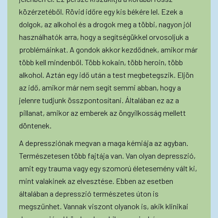
közérzetéből. Rövid időre egy kis békére lel. Ezek a
dolgok, az alkohol és a drogok meg a többi, nagyon jól
használhatók arra, hogy a segítségükkel orvosoljuk a
problémáinkat. A gondok akkor kezdődnek, amikor már
több kell mindenből. Több kokain, több heroin, több
alkohol. Aztán egy idő után a test megbetegszik. Eljön
az idő, amikor már nem segít semmi abban, hogy a
jelenre tudjunk összpontosítani. Általában ez az a
pillanat, amikor az emberek az öngyilkosság mellett
döntenek.
A depressziónak megvan a maga kémiája az agyban.
Természetesen több fajtája van. Van olyan depresszió,
amit egy trauma vagy egy szomorú életesemény vált ki,
mint valakinek az elvesztése. Ebben az esetben
általában a depresszió természetes úton is
megszűnhet. Vannak viszont olyanok is, akik klinikai