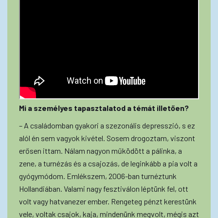
Mi a személyes tapasztalatod a témát illetően?
– A családomban gyakori a szezonális depresszió, s ez
alól én sem vagyok kivétel. Sosem drogoztam, viszont
erősen ittam. Nálam nagyon működött a pálinka, a
zene, a turnézás és a csajozás, de leginkább a pia volt a
gyógymódom. Emlékszem, 2006-ban turnéztunk
Hollandiában. Valami nagy fesztiválon léptünk fel, ott
volt vagy hatvanezer ember. Rengeteg pénzt kerestünk
vele, voltak csajok, kaja, mindenünk megvolt, mégis azt