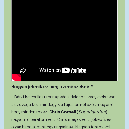
Hogyan jelenik ez meg a zenészeknél?
– Bárki belehallgat manapság a dalokba, vagy elolvassa
a szövegeiket, mindegyik a fájdalomról szól, meg arról,
hogy minden rossz.
Chris Cornell
(
Soundgarden
)
nagyon jó barátom volt. Chris magas volt, jóképű, és
olyan hangja, mint egy angyalnak. Nagyon fontos volt