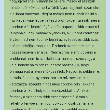
hogy így leljenek valamiféle békére. Mások eljátsszák
minden pénzüket, mert a játék izgalma jelenti számukra
a pillanat varázsát. Megint mások nem tudnak leállni a
munkával, vagy éppen a testi örömökben találják meg a
jelenben élés lehetőségét, ezért naponta több emberrel
is ágyba bújnak. Vannak olyanok is, akik pont emiatt az
érzés miatt nem tudnak leállni az evéssel, és több száz
kilósra zabálják magukat. Ezeknek az embereknek a
hozzáállásával van a baj. Nem a drog jelenti ugyanis a
problémát, nem is az alkohol, a munka, a szex vagy a
kaja, hanem ha mindezeket arra használjuk, hogy
önmagunkat a jelenre fókuszáljuk. Nagyon jó példa erre,
ha valaki szeret gyorsan motorozni, mert amikor
kétszázzal száguld, nincs ideje gondolkodni, akkor a
jelenben él. Ez a helyzet a zenészekkel is. Amikor
felmegy a színpadra több ezer ember elé, ő van a
reflektorfényben, nem gondolkodik, csak csinálja, a
jelenben él. Ez persze kiszakítja a korábbi rossz