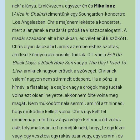
neki a lánya. Emlékszem, egyszer én és
Mike Inez
(
Alice In Chains
) elmentünk egy Soungarden-koncertre
Los Angelesben. Chris majdnem lekéste a koncertet,
mert a lányának a madarát próbálta visszacsalogatni. A
madár szabadon élt a házukban, és véletlenül kiszökött.
Chris olyan dalokat írt, amik az emberekhez szóltak,
amikkel könnyen azonosulni tudtak. Ott van a
Fell On
Black Days, a Black Hole Sun
vagy a
The Day I Tried To
Live
, amiknek nagyon erősek a szövegei. Chrisnek
valami nagyon nem stimmelt odabent. Ha a pénz, a
hírnév, a fiatalság, a csajok vagy a drogok meg tudták
volna ezt oldani helyette, akkor nem ölte volna meg
magát. Nem működött nála semmi, amiről azt hinnéd,
hogy működnie kellett volna. Chris úgy kelt fel
mindennap, mintha az ágya végén két varjú ült volna,
akik folyamatosan azt mondják neki, hogy „te egy lúzer
vagy, egy vesztes, egy rakás szar vagy, egy semmi, és