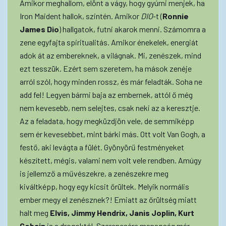
Amikor meghallom, elönt a vágy, hogy gyúrni menjek, ha
Iron Maident hallok, szintén. Amikor
DIO
-t (
Ronnie
James Dio
) hallgatok, futni akarok menni. Számomra a
zene egyfajta spiritualitás. Amikor énekelek, energiát
adok át az embereknek, a világnak. Mi, zenészek, mind
ezt tesszük. Ezért sem szeretem, ha mások zenéje
arról szól, hogy minden rossz, és már feladták. Soha ne
add fel! Legyen bármi baja az embernek, attól ő még
nem kevesebb, nem selejtes, csak neki az a keresztje.
Az a feladata, hogy megküzdjön vele, de semmiképp
sem ér kevesebbet, mint bárki más. Ott volt Van Gogh, a
festő, aki levágta a fülét. Gyönyörű festményeket
készített, mégis, valami nem volt vele rendben. Amúgy
is jellemző a művészekre, a zenészekre meg
kiváltképp, hogy egy kicsit őrültek. Melyik normális
ember megy el zenésznek?! Emiatt az őrültség miatt
halt meg
Elvis, Jimmy Hendrix, Janis Joplin, Kurt
Cobain
is a drogoktól. Szerencsére manapság már