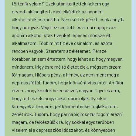
történik velem!” Ezek után kerítettek nekem egy
orvost, aki segített, meg elküldtek az anonim
alkoholisták csoportba. Nem kértek pénzt, csak annyit,
hogy ne igyak. Végül ez segített, és a mai napig is az
anonim alkoholisták tizenkét lépéses módszerét
alkalmazom. Több mint tíz éve csinálom, és azóta
rendben vagyok. Szeretem az életemet. Persze
korábban én sem értettem, hogy lehet az, hogy megvan
mindenem, irigylésre méltó életet élek, mégsem érzem
jól magam. Hiába a pénz, a hírnév, az nem ment meg a
depressziótól. Tudom, hogy időnként visszatér. Amikor
érzem, hogy kezdek belecsúszni, nagyon figyelek arra,
hogy mit eszek, hogy sokat sportoljak. Ilyenkor
kimegyek a tengerre, pelikánmentéssel foglalkozom,
zenét írok. Tudom, hogy pár napig rosszul fogom érezni
magam, de felkészülök rá. Így sokkal egyszerűbben
viselem el a depressziós időszakot, és könnyebben