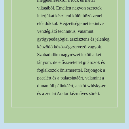
megjelenésekről a rock és metál
világából. Emellett nagyon szeretek
interjúkat készíteni különböző zenei
előadókkal. Végzettségemet tekintve
vendéglátó technikus, valamint
gyógypedagógiai asszisztens és jelenleg
képződő közösségszervező vagyok.
Szabadidőm nagyrészét leköti a két
lányom, de előszeretettel gitározok és
foglalkozok önismerettel. Rajongok a
pacalért és a palacsintáért, valamint a
dunántúli pálinkáért, a skót whisky-ért
és a zentai Arator kézműves sörért.