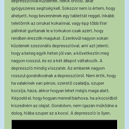
depresszióval küzdenek, nekik orvosi, akár
gyógyszeres segítség kell. Sokszor nem is értem, hogy
ahelyett, hogy bevennének egy tablettát reggel, inkább
teletömik az orrukat kokainnal, vagy épp több liter
pálinkát gurítanak le a torkukon csak azért, hogy
rendben érezzék magukat. Ezenkívül nagyon sokan
küzdenek szezonális depresszióval, ami azt jelenti,
hogy a beteg egyik héten jól van, a következőn meg
nagyon rosszul, és ez a két állapot váltakozik. A
depresszió mindig visszatér. Az emberek nagyon
rosszul gondolkodnak a depresszióról. Nem értik, hogy
ha valakinek van pénze, szerető családja, szuper
kocsija, háza, akkor hogyan lehet mégis maga alatt.
Képzeld el, hogy hogyan mennél bárhova, ha a kocsidból
kiszedném az olajat. Gondolom, nem igazán működne a
dolog, hiába szuper az a kocsi. A depresszió is ilyen.