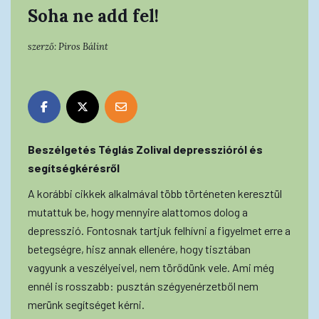
Soha ne add fel!
szerző:
Piros Bálint
Beszélgetés Téglás Zolival depresszióról és
segítségkérésről
A korábbi cikkek alkalmával több történeten keresztül
mutattuk be, hogy mennyire alattomos dolog a
depresszió. Fontosnak tartjuk felhívni a figyelmet erre a
betegségre, hisz annak ellenére, hogy tisztában
vagyunk a veszélyeivel, nem törődünk vele. Ami még
ennél is rosszabb: pusztán szégyenérzetből nem
merünk segítséget kérni.