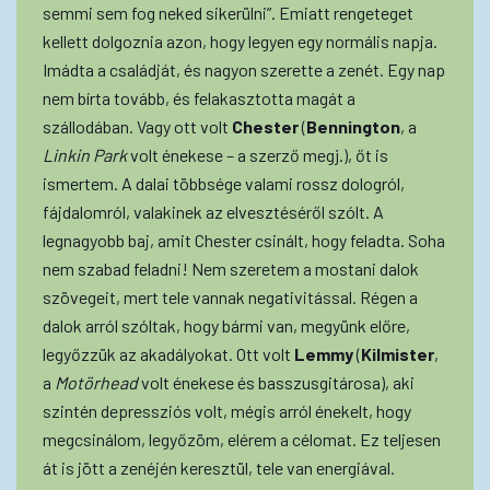
semmi sem fog neked sikerülni”. Emiatt rengeteget
kellett dolgoznia azon, hogy legyen egy normális napja.
Imádta a családját, és nagyon szerette a zenét. Egy nap
nem bírta tovább, és felakasztotta magát a
szállodában. Vagy ott volt
Chester
(
Bennington
, a
Linkin Park
volt énekese – a szerző megj.), őt is
ismertem. A dalai többsége valami rossz dologról,
fájdalomról, valakinek az elvesztéséről szólt. A
legnagyobb baj, amit Chester csinált, hogy feladta. Soha
nem szabad feladni! Nem szeretem a mostani dalok
szövegeit, mert tele vannak negativitással. Régen a
dalok arról szóltak, hogy bármi van, megyünk előre,
legyőzzük az akadályokat. Ott volt
Lemmy
(
Kilmister
,
a
Motörhead
volt énekese és basszusgitárosa), aki
szintén depressziós volt, mégis arról énekelt, hogy
megcsinálom, legyőzöm, elérem a célomat. Ez teljesen
át is jött a zenéjén keresztül, tele van energiával.