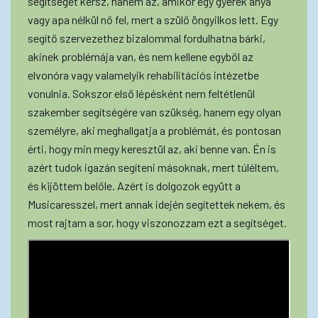
segítséget kérsz, hanem az, amikor egy gyerek anya
vagy apa nélkül nő fel, mert a szülő öngyilkos lett. Egy
segítő szervezethez bizalommal fordulhatna bárki,
akinek problémája van, és nem kellene egyből az
elvonóra vagy valamelyik rehabilitációs intézetbe
vonulnia. Sokszor első lépésként nem feltétlenül
szakember segítségére van szükség, hanem egy olyan
személyre, aki meghallgatja a problémát, és pontosan
érti, hogy min megy keresztül az, aki benne van. Én is
azért tudok igazán segíteni másoknak, mert túléltem,
és kijöttem belőle. Azért is dolgozok együtt a
Musicaresszel, mert annak idején segítettek nekem, és
most rajtam a sor, hogy viszonozzam ezt a segítséget.