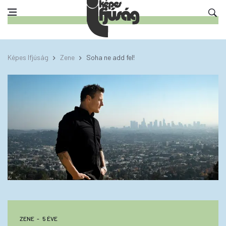
Képes Ifjúság
Zene
Soha ne add fel!
ZENE
5 ÉVE