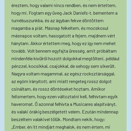
éreztem, hogy valami nincs rendben, és nem értettem,
hogy mi. Fogtam egy üveg Jack Daniel’s-t, bementem a
turnébuszunkba, és az ágyban fekve döntöttem
magamba a piát. Másnap felkeltem, és mocskosul
másnapos voltam, hasogatott a fejem, majdnem vért
hánytam. Akkor értettem meg, hogy ez így nem mehet
tovább. Volt bennem egyfajta üresség, amit próbáltam
mindenféle kívülről hozott dolgokkal megtölteni, például
pénzzel, kocsikkal, csajokkal, de sehogy sem sikerült.
Nagyra voltam magammal, az egész rocksztársággal,
az egóm irányított, ami miatt rengeteg rossz dolgot
csináltam, és rossz döntéseket hoztam. Amikor
felismertem, hogy ezen változtatni kell, felhívtam egyik
haveromat. Ő azonnal felhívta a Musicares alapítványt,
és valaki órákig beszélgetett velem. Ezután mindennap
beszéltem valakivel tőlük. Mondtam nekik, hogy:
„Ember, én itt mindjárt meghalok, és nem értem, mi