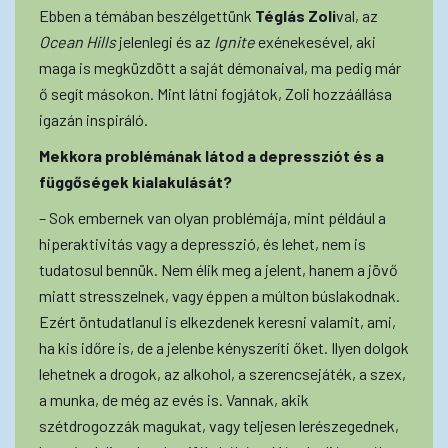
Ebben a témában beszélgettünk
Téglás Zoli
val, az
Ocean Hills
jelenlegi és az
Ignite
exénekesével, aki
maga is megküzdött a saját démonaival, ma pedig már
ő segít másokon. Mint látni fogjátok, Zoli hozzáállása
igazán inspiráló.
Mekkora problémának látod a depressziót és a
függőségek kialakulását?
– Sok embernek van olyan problémája, mint például a
hiperaktivitás vagy a depresszió, és lehet, nem is
tudatosul bennük. Nem élik meg a jelent, hanem a jövő
miatt stresszelnek, vagy éppen a múlton búslakodnak.
Ezért öntudatlanul is elkezdenek keresni valamit, ami,
ha kis időre is, de a jelenbe kényszeríti őket. Ilyen dolgok
lehetnek a drogok, az alkohol, a szerencsejáték, a szex,
a munka, de még az evés is. Vannak, akik
szétdrogozzák magukat, vagy teljesen lerészegednek,