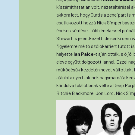
kiszámíthatatlan volt, nézeteltérései 
akkora lett, hogy Curtis a zeneipart is
csatlakozott hozzá Nick Simper bassz
énekes kérdése. Több énekessel próbálk
Stewart is jelentkezett, de senki sem 
figyelemre méltó szólókarriert futott i
helyette
Ian Paice
-t ajánlották, s ő jól
eleve együtt dolgozott Iannel. Ezzel n
működésük kezdetén nevet váltottak. 
ajánlata nyert, akinek nagymamája ked
kiindulva találóbbnak vélte a Deep Purp
Ritchie Blackmore, Jon Lord, Nick Simp