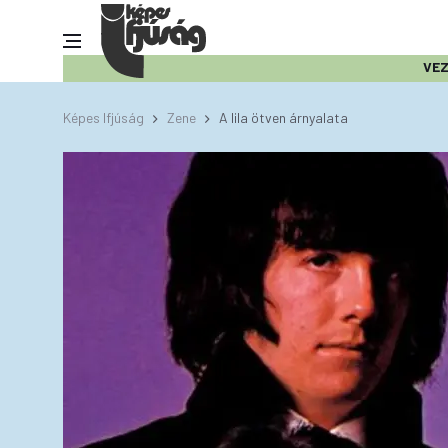
VE
Képes Ifjúság
Zene
A lila ötven árnyalata