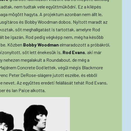
akadtak, nem tudtak vele együttműködni. Ez a kilépés
 maga mögött hagyta. A projektum azonban nem állt le,
usgitáros és Bobby Woodman dobos. Nyitott maradt az
oztak, sőt meghallgatást is tartottak, amelyre Rod
vált be igazán, Rod pedig végképp nem, még ha később
s be. Közben
Bobby Woodman
elmaradozott a próbákról,
 bizonyított, sőt lett énekesük is,
Rod Evans
, aki már
agy nehezen megalakult a Roundabout, de még a
Majdnem Concrete God lettek, végül mégis Blackmore
venc Peter DeRose-slágere jutott eszébe, és ebből
le nevet. Az együttes eredeti felállását tehát Rod Evans,
er és Ian Paice alkotta.