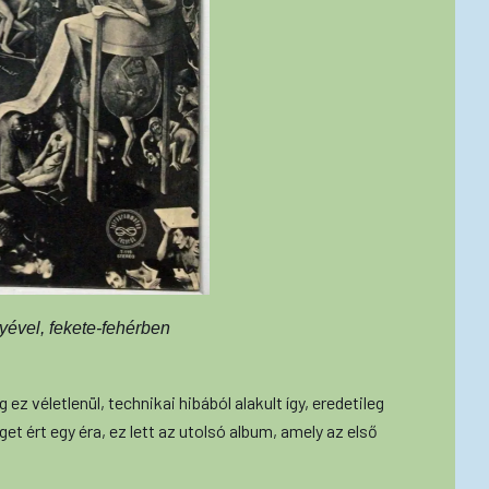
ével, fekete-fehérben
 ez véletlenül, technikai hibából alakult így, eredetileg
et ért egy éra, ez lett az utolsó album, amely az első