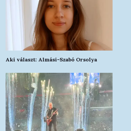
Aki választ: Almási-Szabó Orsolya