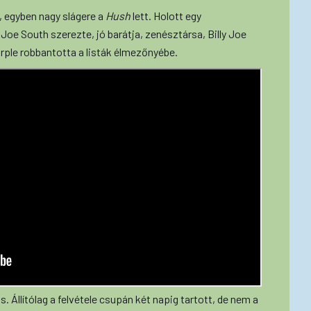
, egyben nagy slágere a
Hush
lett. Holott egy
 Joe South szerezte, jó barátja, zenésztársa, Billy Joe
urple robbantotta a listák élmezőnyébe.
 Állítólag a felvétele csupán két napig tartott, de nem a