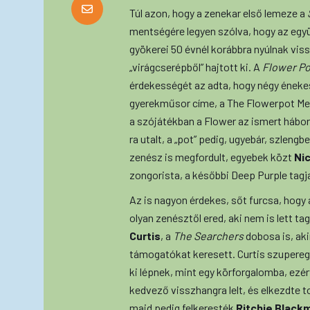
Túl azon, hogy a zenekar első lemeze a
mentségére legyen szólva, hogy az együ
gyökerei 50 évnél korábbra nyúlnak vis
„virágcserépből” hajtott ki. A
Flower Po
érdekességét az adta, hogy négy énekes
gyerekműsor címe, a The Flowerpot Men
a szójátékban a Flower az ismert hábor
ra utalt, a „pot” pedig, ugyebár, szleng
zenész is megfordult, egyebek közt
Ni
zongorista, a későbbi Deep Purple tagja
Az is nagyon érdekes, sőt furcsa, hogy
olyan zenésztől ered, aki nem is lett 
Curtis
, a
The Searchers
dobosa is, ak
támogatókat keresett. Curtis szupereg
ki lépnek, mint egy körforgalomba, ezér
kedvező visszhangra lelt, és elkezdte t
majd pedig felkeresték
Ritchie Black