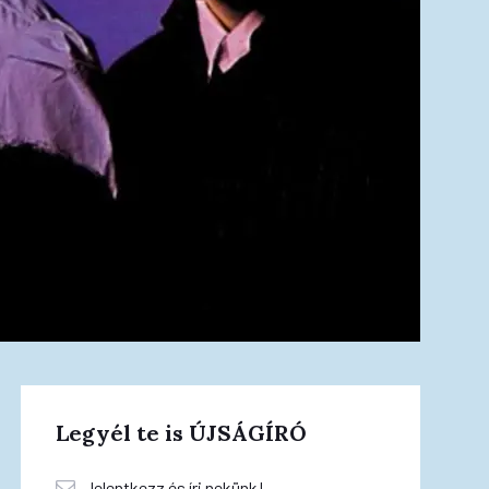
Legyél te is ÚJSÁGÍRÓ
Jelentkezz és írj nekünk!