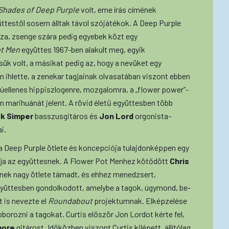
Shades of Deep Purple
volt, eme írás címének
ttestől sosem álltak távol szójátékok. A Deep Purple
sza, zsenge szára pedig egyebek közt egy
t Men
együttes 1967-ben alakult meg, egyik
ük volt, a másikat pedig az, hogy a nevüket egy
 ihlette, a zenekar tagjainak olvasatában viszont ebben
úellenes hippiszlogenre, mozgalomra, a „flower power”-
ben marihuánát jelent. A rövid életű együttesben több
ck Simper
basszusgitáros és
Jon Lord
orgonista-
i.
 a Deep Purple ötlete és koncepciója tulajdonképpen egy
tagja az együttesnek. A Flower Pot Menhez kötődött
Chris
inek nagy ötlete támadt, és ehhez menedzsert,
yüttesben gondolkodott, amelybe a tagok, úgymond, be-
t is nevezte el
Roundabout
projektumnak. Elképzelése
oborozni a tagokat. Curtis először Jon Lordot kérte fel,
more
gitárost. Időközben viszont Curtis kilépett, állítólag