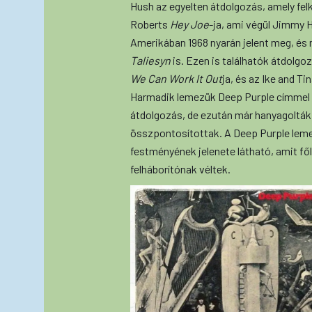
Hush az egyelten átdolgozás, amely felk
Roberts
Hey Joe
-ja, ami végül Jimmy H
Amerikában 1968 nyarán jelent meg, és 
Taliesyn
is. Ezen is találhatók átdolg
We Can Work It Out
ja, és az Ike and Ti
Harmadik lemezük Deep Purple címmel 1
átdolgozás, de ezután már hanyagolták 
összpontosítottak. A Deep Purple lem
festményének jelenete látható, amit f
felháborítónak véltek.