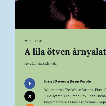
ZENE
7 ÉVE
A lila ötven árnyala
szerző:
Lukács Melinda
Idén 50 éves a Deep Purple
Whitesnake, The White Stripes, Black S
Blue Öyster Cult, Green Day… csak néhá
hogy mennyire színes a rockzene világa.