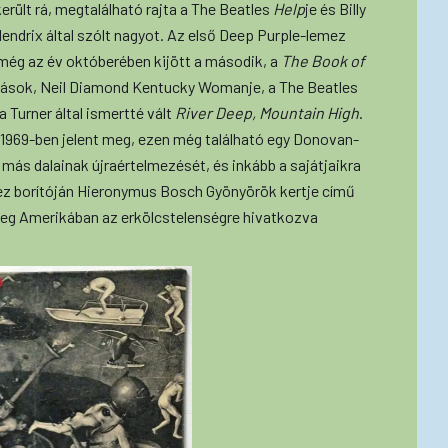
erült rá, megtalálható rajta a The Beatles
Help
je és Billy
endrix által szólt nagyot. Az első Deep Purple-lemez
még az év októberében kijött a második, a
The Book of
ozások, Neil Diamond Kentucky Womanje, a The Beatles
na Turner által ismertté vált
River Deep, Mountain High
.
969-ben jelent meg, ezen még található egy Donovan-
más dalainak újraértelmezését, és inkább a sajátjaikra
ez borítóján Hieronymus Bosch Gyönyörök kertje című
őleg Amerikában az erkölcstelenségre hivatkozva