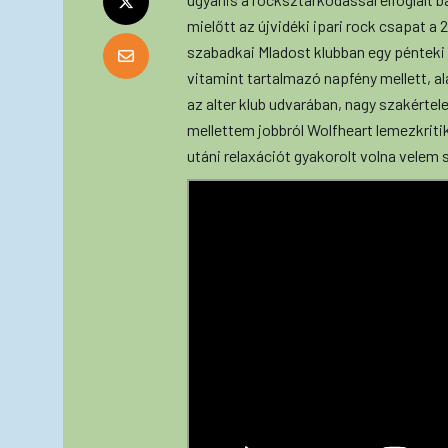
mielőtt az újvidéki ipari rock csapat 
szabadkai Mladost klubban egy pénteki n
vitamint tartalmazó napfény mellett, a
az alter klub udvarában, nagy szakérte
mellettem jobbról Wolfheart lemezkriti
utáni relaxációt gyakorolt volna vele