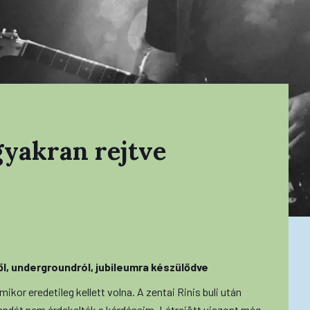
gyakran rejtve
ől, undergroundról, jubileumra készülődve
ikor eredetileg kellett volna. A zentai Rinis buli után
bandát nem érdekelték a kérdéseim. Létrejött viszont még