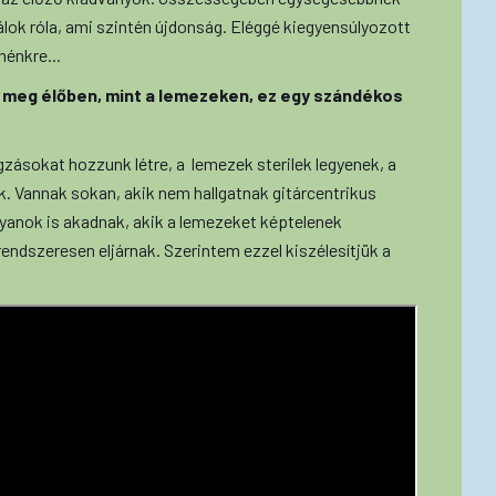
álok róla, ami szintén újdonság. Eléggé kiegyensúlyozott
nénkre...
 meg élőben, mint a lemezeken, ez egy szándékos
gzásokat hozzunk létre, a lemezek sterilek legyenek, a
. Vannak sokan, akik nem hallgatnak gitárcentrikus
lyanok is akadnak, akik a lemezeket képtelenek
rendszeresen eljárnak. Szerintem ezzel kiszélesítjük a