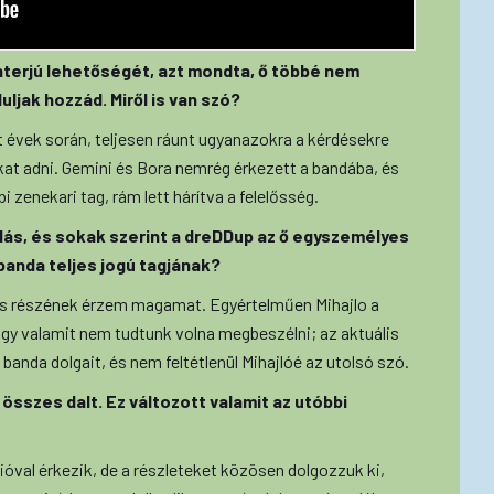
nterjú lehetőségét, azt mondta, ő többé nem
uljak hozzád. Miről is van szó?
lt évek során, teljesen ráunt ugyanazokra a kérdésekre
at adni. Gemini és Bora nemrég érkezett a bandába, és
i zenekari tag, rám lett hárítva a felelősség.
lállás, és sokak szerint a dreDDup az ő egyszemélyes
banda teljes jogú tagjának?
os részének érzem magamat. Egyértelműen Mihajlo a
gy valamit nem tudtunk volna megbeszélni; az aktuális
anda dolgait, és nem feltétlenül Mihajlóé az utolsó szó.
 összes dalt. Ez változott valamit az utóbbi
val érkezik, de a részleteket közösen dolgozzuk ki,