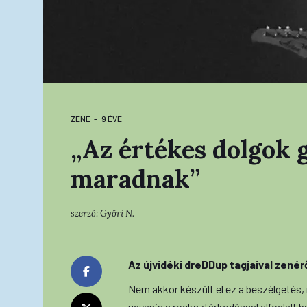
ZENE
9 ÉVE
„Az értékes dolgok 
maradnak”
szerző:
Győri N.
Az újvidéki dreDDup tagjaival zenér
Nem akkor készült el ez a beszélgetés, m
ugyanis a rocksztárkodással elfoglalt 