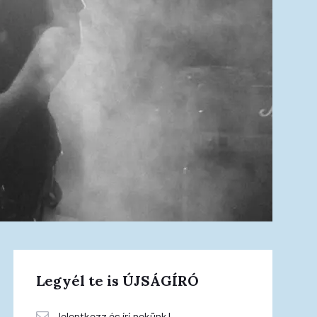
Legyél te is ÚJSÁGÍRÓ
Jelentkezz és írj nekünk!