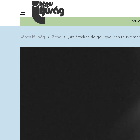
VE
Képes Ifjúság
Zene
„Az értékes dolgok gyakran rejtve ma