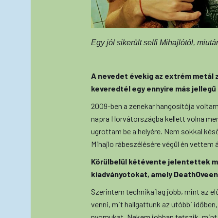
Egy jól sikerült selfi Mihajlótól, miu
A nevedet évekig az extrém metál 
keveredtél egy ennyire más jelleg
2009-ben a zenekar hangosítója voltam,
napra Horvátországba kellett volna me
ugrottam be a helyére. Nem sokkal késő
Mihajlo rábeszélésére végül én vettem á
Körülbelül kétévente jelentettek m
kiadványotokat, amely DeathOveen 
Szerintem technikailag jobb, mint az e
venni, mit hallgattunk az utóbbi időben,
nyomukat. Nekem jobban tetszik, mint