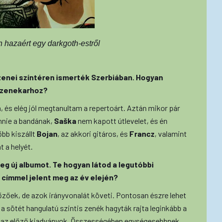
tán hazaért egy darkgoth-estről
zenei színtéren ismerték Szerbiában. Hogyan
ű zenekarhoz?
 és elég jól megtanultam a repertoárt. Aztán mikor pár
nnie a bandának,
Saška
nem kapott útlevelet, és én
bb kiszállt
Bojan
, az akkori gitáros, és
Francz
, valamint
t a helyét.
eg új albumot. Te hogyan látod a legutóbbi
címmel jelent meg az év elején?
lőzőek, de azok irányvonalát követi. Pontosan észre lehet
 a sötét hangulatú szintis zenék hagyták rajta leginkább a
 az előző kiadványok. Összességében egységesebbnek