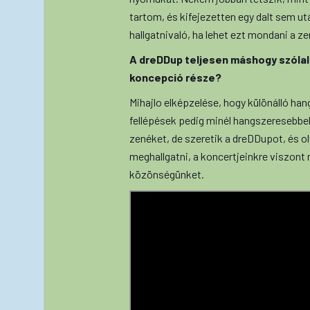
tartom, és kifejezetten egy dalt sem ut
hallgatnivaló, ha lehet ezt mondani a ze
A dreDDup teljesen máshogy szólal
koncepció része?
Mihajlo elképzelése, hogy különálló han
fellépések pedig minél hangszeresebbek
zenéket, de szeretik a dreDDupot, és o
meghallgatni, a koncertjeinkre viszont 
közönségünket.