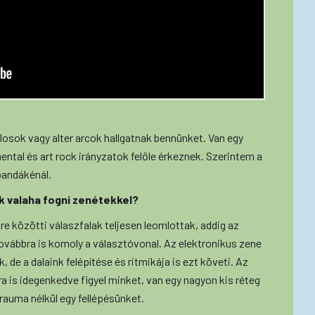
osok vagy alter arcok hallgatnak bennünket. Van egy
ental és art rock irányzatok felőle érkeznek. Szerintem a
bandákénál.
k valaha fogni zenétekkel?
e közötti válaszfalak teljesen leomlottak, addig az
ovábbra is komoly a választóvonal. Az elektronikus zene
 de a dalaink felépítése és ritmikája is ezt követi. Az
a is idegenkedve figyel minket, van egy nagyon kis réteg
rauma nélkül egy fellépésünket.