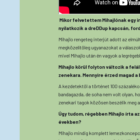
Mikor felvetettem Mihajlónak egy i
nyilatkozik a dreDDup kapcsán, ford
Mihajlo rengeteg interjút adott az elmú
megközelítőleg ugyanazokat a válaszok
mivel Mihajlo után én vagyok a legrégebb
Mihajlo körül folyton változik a fe
zenekara. Mennyire érzed magad a 
A kezdetektől a történet 100 százalék
bandagazda, de soha nem volt olyan, ho
zenekari tagok közösen beszélik meg a b
Úgy tudom, régebben Mihajlo írta az
években?
Mihajlo mindig komplett lemezkoncepció