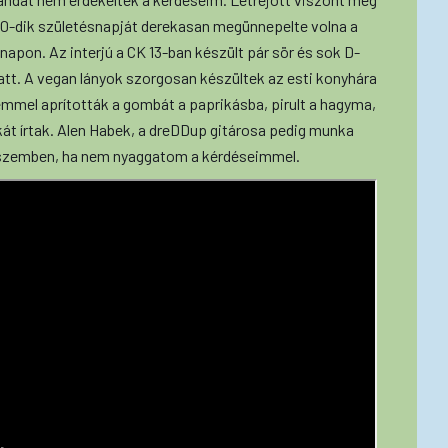
a 20-dik születésnapját derekasan megünnepelte volna a
apon. Az interjú a CK 13-ban készült pár sör és sok D-
latt. A vegan lányok szorgosan készültek az esti konyhára
lemmel aprították a gombát a paprikásba, pirult a hagyma,
kát írtak. Alen Habek, a dreDDup gitárosa pedig munka
m szemben, ha nem nyaggatom a kérdéseimmel.