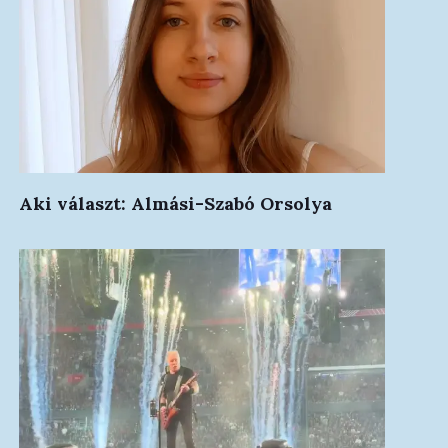
Aki választ: Almási-Szabó Orsolya