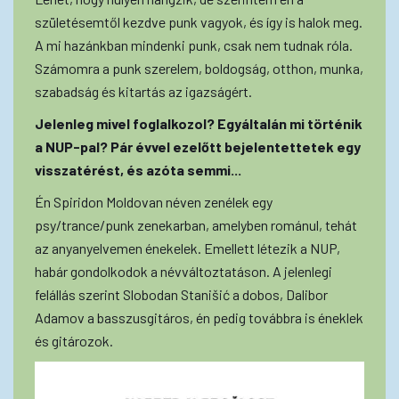
születésemtől kezdve punk vagyok, és így is halok meg.
A mi hazánkban mindenki punk, csak nem tudnak róla.
Számomra a punk szerelem, boldogság, otthon, munka,
szabadság és kitartás az igazságért.
Jelenleg mivel foglalkozol? Egyáltalán mi történik
a NUP-pal? Pár évvel ezelőtt bejelentettetek egy
visszatérést, és azóta semmi...
Én Spiridon Moldovan néven zenélek egy
psy/trance/punk zenekarban, amelyben románul, tehát
az anyanyelvemen énekelek. Emellett létezik a NUP,
habár gondolkodok a névváltoztatáson. A jelenlegi
felállás szerint Slobodan Stanišić a dobos, Dalibor
Adamov a basszusgitáros, én pedig továbbra is éneklek
és gitározok.