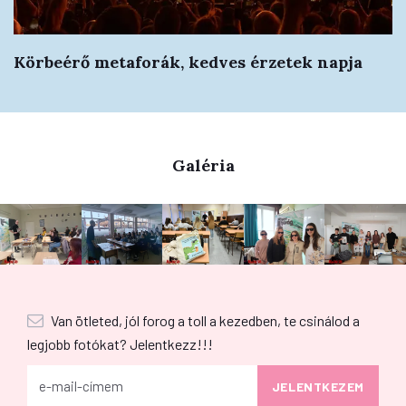
Körbeérő metaforák, kedves érzetek napja
Galéria
Van ötleted, jól forog a toll a kezedben, te csinálod a
legjobb fotókat? Jelentkezz!!!