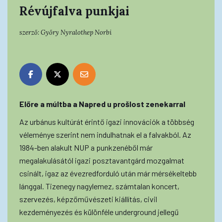
Révújfalva punkjai
szerző:
Győry Nyralothep Norbi
Előre a múltba a Napred u prošlost zenekarral
Az urbánus kultúrát érintő igazi innovációk a többség
véleménye szerint nem indulhatnak el a falvakból. Az
1984-ben alakult NUP a punkzenéből már
megalakulásától igazi posztavantgárd mozgalmat
csinált, igaz az évezredforduló után már mérsékeltebb
lánggal. Tizenegy nagylemez, számtalan koncert,
szervezés, képzőművészeti kiállítás, civil
kezdeményezés és különféle underground jellegű