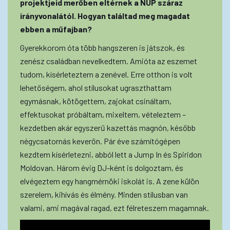
projektjeid merőben eltérnek a NUP száraz
irányvonalától. Hogyan találtad meg magadat
ebben a műfajban?
Gyerekkorom óta több hangszeren is játszok, és
zenész családban nevelkedtem. Amióta az eszemet
tudom, kísérleteztem a zenével. Erre otthon is volt
lehetőségem, ahol stílusokat ugraszthattam
egymásnak, kötögettem, zajokat csináltam,
effektusokat próbáltam, mixeltem, vételeztem –
kezdetben akár egyszerű kazettás magnón, később
négycsatornás keverőn. Pár éve számítógépen
kezdtem kísérletezni, abból lett a Jump In és Spiridon
Moldovan. Három évig DJ-ként is dolgoztam, és
elvégeztem egy hangmérnöki iskolát is. A zene külön
szerelem, kihívás és élmény. Minden stílusban van
valami, ami magával ragad, ezt félreteszem magamnak.