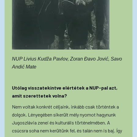
NUP Livius Kudža Pavlov, Zoran Đavo Jović, Savo
Andić Mate
Utólag visszatekintve elértétek a NUP-pal azt,
amit szerettetek volna?
Nem voltak konkrét céljaink, inkább csak történtek a
dolgok. Lényegében sikerült mély nyomot hagynunk
Jugoszlávia zenei és kulturális történelmében. A
csúcsra soha nem kerültünk fel, és talán nem is baj. Így