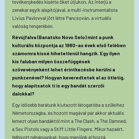
tevékenykedés kísérte őket útjukon. Az interjú a
zenekar egyik alapítójával, a multi-instrumentalista
Livius Pavlovval jött létre Pancsován, a virtuális
valóság tengerében.
Révújfalva (Banatsko Novo Selo) mint a punk
kulturális központja az 1980-as évek első felében
számomra kissé hihetetlenül hangzik. Egy ilyen
kis faluban milyen összefüggések
szövevényeként lehet érintkezésbe kerülni a
punkzenével? Hogyan keveredtetek el az ötletig,
hogy alapítsatok ti is egy bandát szerzői
dalokkal?
Egy idősebb barátunk kiutazott látogatóba a szüleihez
Németországba, és hozott magával pár akkor aktuális
lemezt olyan bandáktól mint a The Clash, a The Damned,
a Sex Pistols vagy a Stiff Little Fingers. Mikor hazaért,
felhívott néhányunkat, hogy menjünk el hozzá