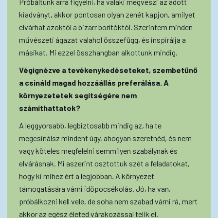
Próbáltunk arra figyelni, ha valaki megveszi az adott
kiadványt, akkor pontosan olyan zenét kapjon, amilyet
elvárhat azoktól a bizarr borítóktól. Szerintem minden
művészeti ágazat valahol összefügg, és inspirálja a
másikat. Mi ezzel összhangban alkottunk mindig.
Végignézve a tevékenykedéseteket, szembetűnő
a csináld magad hozzáállás preferálása. A
környezetetek segítségére nem
számíthattatok?
A leggyorsabb, legbiztosabb mindig az, ha te
megcsinálsz mindent úgy, ahogyan szeretnéd, és nem
vagy köteles megfelelni semmilyen szabálynak és
elvárásnak. Mi aszerint osztottuk szét a feladatokat,
hogy ki mihez ért a legjobban. A környezet
támogatására várni időpocsékolás. Jó, ha van,
próbálkozni kell vele, de soha nem szabad várni rá, mert
akkor az egész életed várakozással telik el.