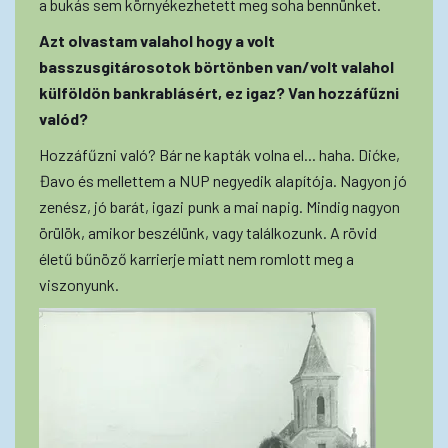
a bukás sem környékezhetett meg soha bennünket.
Azt olvastam valahol hogy a volt
basszusgitárosotok börtönben van/volt valahol
külföldön bankrablásért, ez igaz? Van hozzáfűzni
valód?
Hozzáfűzni való? Bár ne kapták volna el... haha. Dićke,
Đavo és mellettem a NUP negyedik alapítója. Nagyon jó
zenész, jó barát, igazi punk a mai napig. Mindig nagyon
örülök, amikor beszélünk, vagy találkozunk. A rövid
életű bűnöző karrierje miatt nem romlott meg a
viszonyunk.