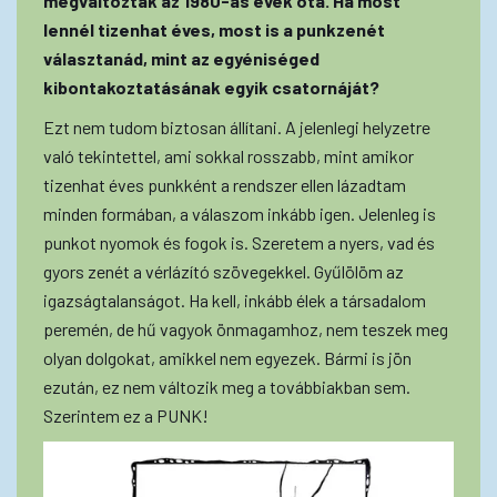
megváltoztak az 1980-as évek óta. Ha most
lennél tizenhat éves, most is a punkzenét
választanád, mint az egyéniséged
kibontakoztatásának egyik csatornáját?
Ezt nem tudom biztosan állítani. A jelenlegi helyzetre
való tekintettel, ami sokkal rosszabb, mint amikor
tizenhat éves punkként a rendszer ellen lázadtam
minden formában, a válaszom inkább igen. Jelenleg is
punkot nyomok és fogok is. Szeretem a nyers, vad és
gyors zenét a vérlázító szövegekkel. Gyűlölöm az
igazságtalanságot. Ha kell, inkább élek a társadalom
peremén, de hű vagyok önmagamhoz, nem teszek meg
olyan dolgokat, amikkel nem egyezek. Bármi is jön
ezután, ez nem változik meg a továbbiakban sem.
Szerintem ez a PUNK!