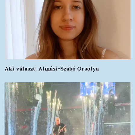
Aki választ: Almási-Szabó Orsolya