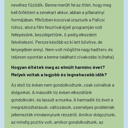
nevéhez fűződik. Benne merült fel az ötlet, hogy meg
kell örökíteni a zenekart akkor, abban a pillanatnyi
formájában. Miközben kocsival utaztunk a Palicsi
tóhoz, ahol a film fesztivál éjjeli programján volt
fellépésünk, beszélgettünk, ő pedig elkezdett
felvételezni. Persze később ez ki lett bővítve, de
lényegében ennyi. Nem volt mögötte nagy haditerv, és
teljesen spontán a benne található civakodás is (haha).
Hogyan éltétek meg az elmúlt harminc évet?
Melyek voltak a legjobb és legnehezebb idők?
Az első tíz évben nem gondolkodtunk, csak csináltuk a
dolgunkat. A második tíz évben elkezdtünk
gondolkodni, és lassult a munka. A harmadik tíz évet a
megrázkódtatások, változások, személyes problémák
jellemezték mindannyiunk részéről. Amikor dolgoztunk,
az mindig pozitív volt, amikor gondolkodtunk, az