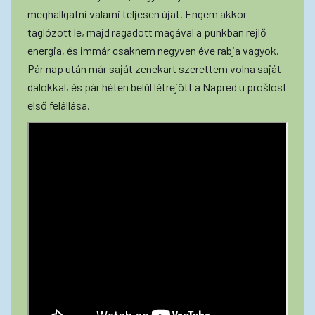
meghallgatni valami teljesen újat. Engem akkor
taglózott le, majd ragadott magával a punkban rejlő
energia, és immár csaknem negyven éve rabja vagyok.
Pár nap után már saját zenekart szerettem volna saját
dalokkal, és pár héten belül létrejött a Napred u prošlost
első felállása.