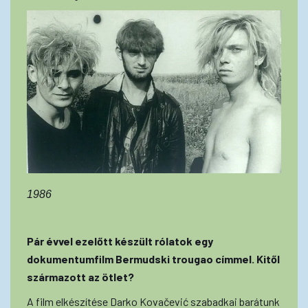
1986
Pár évvel ezelőtt készült rólatok egy
dokumentumfilm Bermudski trougao címmel. Kitől
származott az ötlet?
A film elkészítése Darko Kovačević szabadkai barátunk