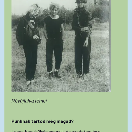
Révújfalva rémei
Punknak tartod még magad?
Lehet, hogy hülyén hangzik, de szerintem én a