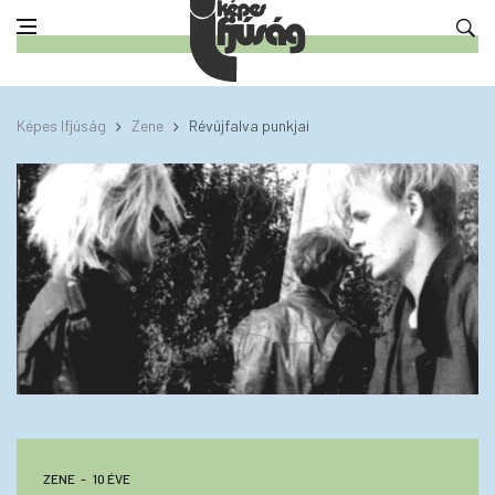
Képes Ifjúság
Zene
Révújfalva punkjai
ZENE
10 ÉVE