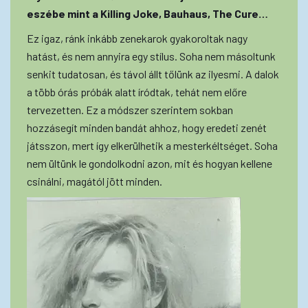
eszébe mint a Killing Joke, Bauhaus, The Cure…
Ez igaz, ránk inkább zenekarok gyakoroltak nagy
hatást, és nem annyira egy stílus. Soha nem másoltunk
senkit tudatosan, és távol állt tőlünk az ilyesmi. A dalok
a több órás próbák alatt íródtak, tehát nem előre
tervezetten. Ez a módszer szerintem sokban
hozzásegít minden bandát ahhoz, hogy eredeti zenét
játsszon, mert így elkerülhetik a mesterkéltséget. Soha
nem ültünk le gondolkodni azon, mit és hogyan kellene
csinálni, magától jött minden.