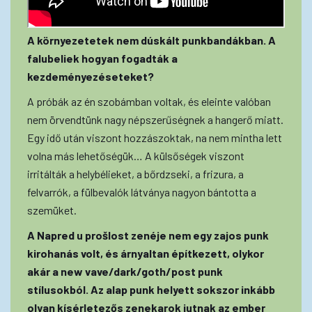
A környezetetek nem dúskált punkbandákban. A
falubeliek hogyan fogadták a
kezdeményezéseteket?
A próbák az én szobámban voltak, és eleinte valóban
nem örvendtünk nagy népszerűségnek a hangerő miatt.
Egy idő után viszont hozzászoktak, na nem mintha lett
volna más lehetőségük… A külsőségek viszont
irritálták a helybélieket, a bőrdzseki, a frizura, a
felvarrók, a fülbevalók látványa nagyon bántotta a
szemüket.
A Napred u prošlost zenéje nem egy zajos punk
kirohanás volt, és árnyaltan építkezett, olykor
akár a new vave/dark/goth/post punk
stílusokból. Az alap punk helyett sokszor inkább
olyan kísérletezős zenekarok jutnak az ember