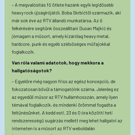
– A megvalósítás fő ötlete hazánk egyik legidősebb
heavy rock újságírójától, Boba Skrbićtől származik, aki
már sok éve az RTV állandó munkatársa. Az ő
felkérésére segítünk összeállítani Dusan Majkić és
jómagam a műsort, amely kizárólag heavy metal,
hardcore, punk és egyéb szélsőséges műfajokkal
foglalkozik.
Van róla valami adatotok, hogy mekkora a
hallgatóságotok?
– Egyelőre még nagyon friss az egész koncepció, de
fokozatosan bővül a támogatóink száma. Jelenleg ez
az egyedüli műsor az RTV hullámhosszán, amely ilyen
témával foglalkozik, és mindenki örömmel fogadta a
feltűnésünket. A kedd esti, 23 és 0 óra közötti heti
rendszerességű sugárzás mellett meg lehet hallgatni az
interneten is a műsort az RTV weboldalán