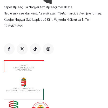
Képes Ifjúság - a Magyar Szó ifjúsági melléklete
Megjelenik szerdánként. Az első szám 1945. március 7-én jelent meg.
Kiadja: Magyar Szó Lapkiadó Kft., Vojvoda Mišić utca 1., Tel:
021/457-244