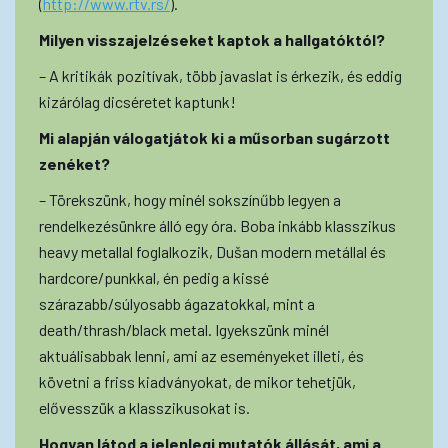
(
http://www.rtv.rs/
).
Milyen visszajelzéseket kaptok a hallgatóktól?
– A kritikák pozitívak, több javaslat is érkezik, és eddig
kizárólag dicséretet kaptunk!
Mi alapján válogatjátok ki a műsorban sugárzott
zenéket?
– Törekszünk, hogy minél sokszínűbb legyen a
rendelkezésünkre álló egy óra. Boba inkább klasszikus
heavy metallal foglalkozik, Dušan modern metállal és
hardcore/punkkal, én pedig a kissé
szárazabb/súlyosabb ágazatokkal, mint a
death/thrash/black metal. Igyekszünk minél
aktuálisabbak lenni, ami az eseményeket illeti, és
követni a friss kiadványokat, de mikor tehetjük,
elővesszük a klasszikusokat is.
Hogyan látod a jelenlegi mutatók állását, ami a