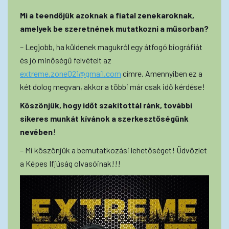
Mi a teendőjük azoknak a fiatal zenekaroknak,
amelyek be szeretnének mutatkozni a műsorban?
– Legjobb, ha küldenek magukról egy átfogó biográfiát
és jó minőségű felvételt az
extreme.zone021@gmail.com
címre. Amennyiben ez a
két dolog megvan, akkor a többi már csak idő kérdése!
Köszönjük, hogy időt szakítottál ránk, további
sikeres munkát kívánok a szerkesztőségünk
nevében
!
– Mi köszönjük a bemutatkozási lehetőséget! Üdvözlet
a Képes Ifjúság olvasóinak!!!