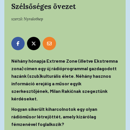
Szélsőséges övezet
szerző:
Nyralothep
Néhány hónapja Extreme Zone (illetve Ekstremna
zona) címen egy új rádióprogrammal gazdagodott
hazánk (szub)kulturális élete. Néhány hasznos
információ erejéig a műsor egyik
szerkesztőjének, Milan Rakićnak szegeztünk
kérdéseket.
Hogyan sikerült kiharcolnotok egy olyan
rádióműsor létrejöttét, amely kizárólag
fémzenével foglalkozik?