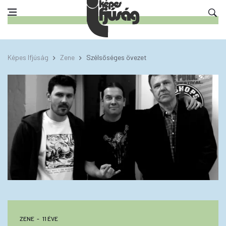
Képes Ifjúság
Zene
Szélsőséges övezet
ZENE
11 ÉVE