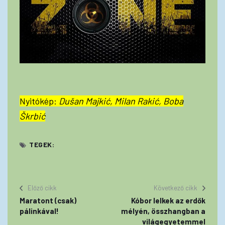
Nyitókép:
Dušan Majkić, Milan Rakić, Boba
Škrbić
TEGEK:
Előző cikk
Következő cikk
Maratont (csak)
Kóbor lelkek az erdők
pálinkával!
mélyén, összhangban a
világegyetemmel