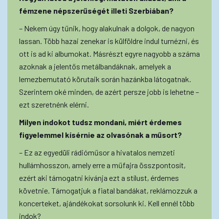
fémzene népszerűségét illeti Szerbiában?
– Nekem úgy tűnik, hogy alakulnak a dolgok, de nagyon
lassan. Több hazai zenekar is külföldre indul turnézni, és
ott is ad ki albumokat. Másrészt egyre nagyobb a száma
azoknak a jelentős metálbandáknak, amelyek a
lemezbemutató körutaik során hazánkba látogatnak.
Szerintem oké minden, de azért persze jobb is lehetne –
ezt szeretnénk elérni.
Milyen indokot tudsz mondani, miért érdemes
figyelemmel kísérnie az olvasónak a műsort?
– Ez az egyedüli rádióműsor a hivatalos nemzeti
hullámhosszon, amely erre a műfajra összpontosít,
ezért aki támogatni kívánja ezt a stílust, érdemes
követnie. Támogatjuk a fiatal bandákat, reklámozzuk a
koncerteket, ajándékokat sorsolunk ki. Kell ennél több
indok?