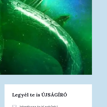
Legyél te is ÚJSÁGÍRÓ
Jelentkezz és írj nekünk!