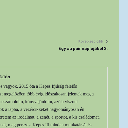
Következő cikk
Egy au pair naplójából 2.
klós
 vagyok, 2015 óta a Képes Ifjúság felelős
Ezt megelőzően több évig időszakosan jelentek meg a
beszámolóim, könyvajánlóim, azóta viszont
rok a lapba, a vezércikkeket hagyományosan én
retem az irodalmat, a zenét, a sportot, a kis családomat,
mat, meg persze a Képes Ifi minden munkatársát és