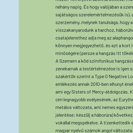
néhány napig. És hogy valójában a szer
sajátságos szerelemértelmezésük is), az
szerzemény, melynek tanulsága, hogy a
visszakanyarodunk a harchoz, háborúho
csatajelenethez adja meg az alaphango
könnyen megjegyezhető, és azt a kort 
minőségére (persze a hangzás itt tökéle
A Szemem a köd szimfonikus hangzással
zenekarnak a testértelmezése is igen 
szakértők szerint a Type O Negative L
emlékezés annak 2010-ben elhunyt éneke
ami egy Sisters of Mercy-átdolgozás. 
cím legnagyobb esélyesének, az Eury
metálos változata, ami nemes egyszerű
jelentése: készülj a háborúra) következ
vokállal megspékelve. A tizenkettedi
magyar nyelvű számok angol változata 