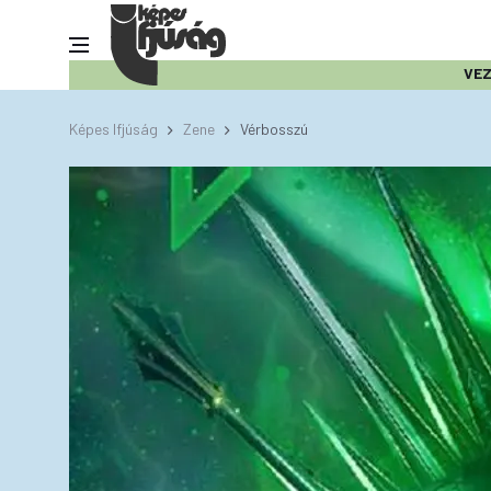
VE
Képes Ifjúság
Zene
Vérbosszú