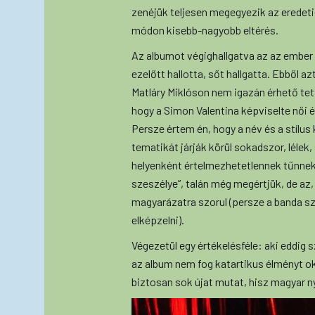
zenéjük teljesen megegyezik az eredet
módon kisebb-nagyobb eltérés.
Az albumot végighallgatva az az embe
ezelőtt hallotta, sőt hallgatta. Ebből 
Matláry Miklóson nem igazán érhető tett
hogy a Simon Valentina képviselte női é
Persze értem én, hogy a név és a stílus 
tematikát járják körül sokadszor, lélek,
helyenként értelmezhetetlennek tűnnek 
szeszélye”, talán még megértjük, de az, 
magyarázatra szorul (persze a banda s
elképzelni).
Végezetül egy értékelésféle: aki eddig 
az album nem fog katartikus élményt ok
biztosan sok újat mutat, hisz magyar ny