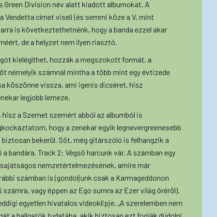
 Green Division név alatt kiadott albumokat. A
 Vendetta címet viseli (és semmi köze a V, mint
 arra is következtethetnénk, hogy a banda ezzel akar
méért, de a helyzet nem ilyen riasztó.
gót kielégíthet, hozzák a megszokott formát, a
őt némelyik számnál mintha a több mint egy évtizede
sa köszönne vissza, ami igenis dicséret, hisz
nekar legjobb lemeze.
 hisz a Szemet szemért abból az albumból is
egkockáztatom, hogy a zenekar egyik legnevergreenesebb
 biztosan bekerül. Sőt, még gitárszóló is felhangzik a
 a bandára. Track 2: Végső harcunk vár. A számban egy
en sajátságos nemzetértelmezésének, amire már
orábbi számban is (gondoljunk csak a Karmageddonon
 számra, vagy éppen az Ego sumra az Ezer világ őréről).
digi egyetlen hivatalos videoklipje. „A szerelemben nem
gát a hallgatók tudatába, akik biztosan ezt fogják dúdolni