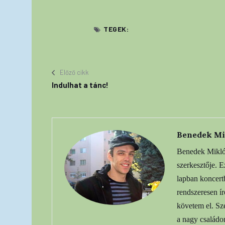
TEGEK:
Előző cikk
Indulhat a tánc!
Benedek Mi
Benedek Miklós
szerkesztője. 
lapban koncert
rendszeresen í
követem el. Sze
a nagy családo