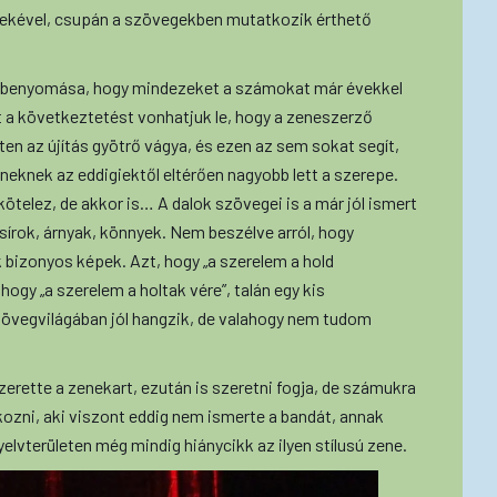
iekével, csupán a szövegekben mutatkozik érthető
r benyomása, hogy mindezeket a számokat már évekkel
azt a következtetést vonhatjuk le, hogy a zeneszerző
en az újítás gyötrő vágya, és ezen az sem sokat segít,
neknek az eddigiektől eltérően nagyobb lett a szerepe.
kötelez, de akkor is… A dalok szövegei is a már jól ismert
 sírok, árnyak, könnyek. Nem beszélve arról, hogy
bizonyos képek. Azt, hogy „a szerelem a hold
hogy „a szerelem a holtak vére”, talán egy kis
zövegvilágában jól hangzik, de valahogy nem tudom
szerette a zenekart, ezután is szeretni fogja, de számukra
ozni, aki viszont eddig nem ismerte a bandát, annak
elvterületen még mindig hiánycikk az ilyen stílusú zene.