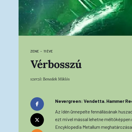
ZENE
11 ÉVE
Vérbosszú
szerző:
Benedek Miklós
Nevergreen: Vendetta. Hammer Re
Az idén ünnepelte fennállásának huszad
ezt mivel mással lehetne méltóképpen 
Encyklopedia Metallum meghatározása 