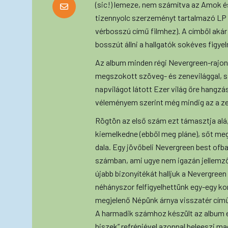
(sic!) lemeze, nem számítva az Amok és
tizennyolc szerzeményt tartalmazó LP a
vérbosszú című filmhez). A címből akár
bosszút állni a hallgatók sokéves figyel
Az album minden régi Nevergreen-rajon
megszokott szöveg- és zenevilággal, s
napvilágot látott Ezer világ őre hangzá
véleményem szerint még mindig az a ze
Rögtön az első szám ezt támasztja alá,
kiemelkedne (ebből meg pláne), sőt m
dala. Egy jövőbeli Nevergreen best ofba
számban, ami ugye nem igazán jellemző
újabb bizonyítékát halljuk a Nevergre
néhányszor felfigyelhettünk egy-egy k
megjelenő Népünk árnya visszatér című
A harmadik számhoz készült az album ed
hiszek” refrénjével azonnal beleeszi ma