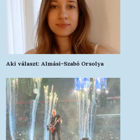
Aki választ: Almási-Szabó Orsolya