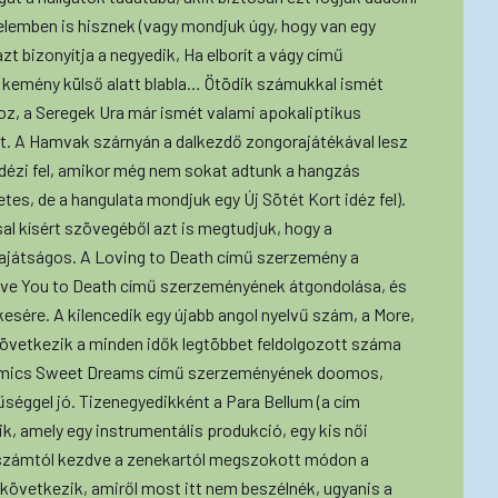
elemben is hisznek (vagy mondjuk úgy, hogy van egy
t bizonyítja a negyedik, Ha elborít a vágy című
 kemény külső alatt blabla… Ötödik számukkal ismét
z, a Seregek Ura már ismét valami apokaliptikus
t. A Hamvak szárnyán a dalkezdő zongorajátékával lesz
idézi fel, amikor még nem sokat adtunk a hangzás
tes, de a hangulata mondjuk egy Új Sötét Kort idéz fel).
 kísért szövegéből azt is megtudjuk, hogy a
sajátságos. A Loving to Death című szerzemény a
ove You to Death című szerzeményének átgondolása, és
sére. A kilencedik egy újabb angol nyelvű szám, a More,
Következik a minden idők legtöbbet feldolgozott száma
thmics Sweet Dreams című szerzeményének doomos,
séggel jó. Tizenegyedikként a Para Bellum (a cím
ik, amely egy instrumentális produkció, egy kis női
k számtól kezdve a zenekartól megszokott módon a
következik, amiről most itt nem beszélnék, ugyanis a