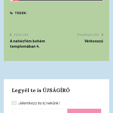
TEGEK:
Előző cikk
Következő cikk
A nehézfém bohém
Vérbosszú
templomában 4.
Legyél te is ÚJSÁGÍRÓ
Jelentkezz és írj nekünk!