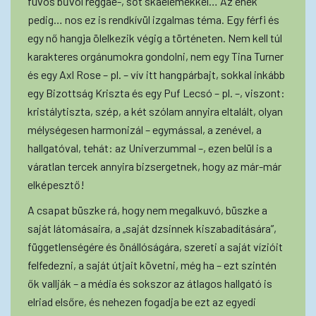
fúvós bűvöl reggae-, sőt skaelemekkel… Az ének
pedig… nos ez is rendkívül izgalmas téma. Egy férfi és
egy nő hangja ölelkezik végig a történeten. Nem kell túl
karakteres orgánumokra gondolni, nem egy Tina Turner
és egy Axl Rose – pl. – vív itt hangpárbajt, sokkal inkább
egy Bizottság Kriszta és egy Puf Lecsó – pl. –, viszont:
kristálytiszta, szép, a két szólam annyira eltalált, olyan
mélységesen harmonizál – egymással, a zenével, a
hallgatóval, tehát: az Univerzummal –, ezen belül is a
váratlan tercek annyira bizsergetnek, hogy az már-már
elképesztő!
A csapat büszke rá, hogy nem megalkuvó, büszke a
saját látomásaira, a „saját dzsinnek kiszabadítására”,
függetlenségére és önállóságára, szereti a saját vízióit
felfedezni, a saját útjait követni, még ha – ezt szintén
ők vallják – a média és sokszor az átlagos hallgató is
elriad elsőre, és nehezen fogadja be ezt az egyedi