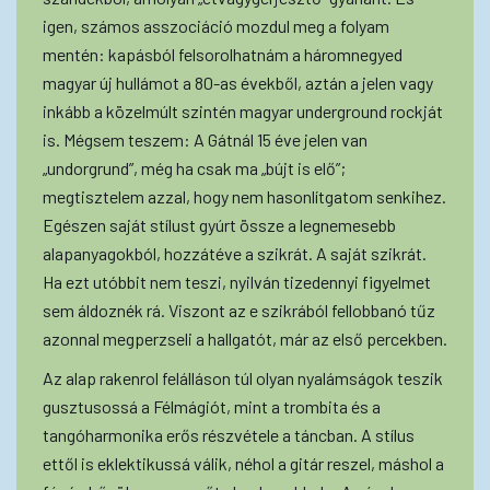
igen, számos asszociáció mozdul meg a folyam
mentén: kapásból felsorolhatnám a háromnegyed
magyar új hullámot a 80-as évekből, aztán a jelen vagy
inkább a közelmúlt szintén magyar underground rockját
is. Mégsem teszem: A Gátnál 15 éve jelen van
„undorgrund”, még ha csak ma „bújt is elő”;
megtisztelem azzal, hogy nem hasonlítgatom senkihez.
Egészen saját stílust gyúrt össze a legnemesebb
alapanyagokból, hozzátéve a szikrát. A saját szikrát.
Ha ezt utóbbit nem teszi, nyilván tizedennyi figyelmet
sem áldoznék rá. Viszont az e szikrából fellobbanó tűz
azonnal megperzseli a hallgatót, már az első percekben.
Az alap rakenrol felálláson túl olyan nyalámságok teszik
gusztusossá a Félmágiót, mint a trombita és a
tangóharmonika erős részvétele a táncban. A stílus
ettől is eklektikussá válik, néhol a gitár reszel, máshol a