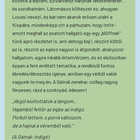
követik a léptem, szivárványt hánynak feketefehéren”,
és sorolhatnám. Látomásos költészet ez, ahogyan
Lovasi nevezi, és bár nem akarok erősen utalni a
Kispálra, mindenképp ott a párhuzam, hogy imitt-
amott meghall az avatott hallgató egy-egy „blöffnek”
tűnő apró részletet is, ami dehogy baj!, részint költői
az is, részint az egész nagyon is átgondolt, ahányszor
hallgatom, egyre inkább értem/érzem, és ez elsősorban
éppen a fent említett tematika, a rendkívül fontos
ébredés/ébresztés igénye, amiben egy vérből valók
vagyunk te meg én, A Gátnál zenekar, csillag ragyog
fényesen, rázd a szoknyád, édesem!
„Végül kioltottátok a lángom…
Hajamból feltör az égbe az indigó.
Porból lettem, s porrá változom,
de a hajnal a véremből való.”
(A Gátnál: Indigó)