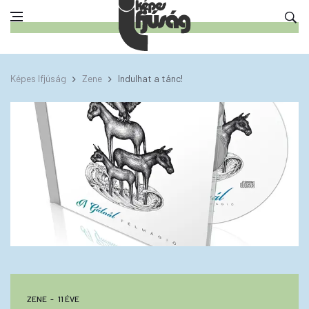
Képes Ifjúság
Zene
Indulhat a tánc!
ZENE
11 ÉVE