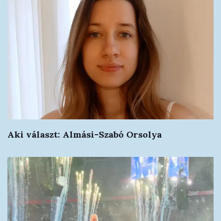
Aki választ: Almási-Szabó Orsolya