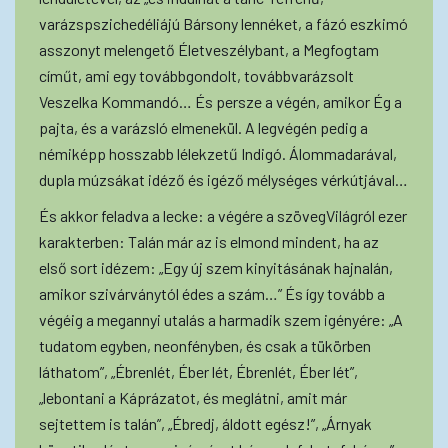
varázspszichedéliájú Bársony lennéket, a fázó eszkimó
asszonyt melengető Életveszélybant, a Megfogtam
címűt, ami egy továbbgondolt, továbbvarázsolt
Veszelka Kommandó… És persze a végén, amikor Ég a
pajta, és a varázsló elmenekül. A legvégén pedig a
némiképp hosszabb lélekzetű Indigó. Álommadarával,
dupla múzsákat idéző és igéző mélységes vérkútjával…
És akkor feladva a lecke: a végére a szövegVilágról ezer
karakterben: Talán már az is elmond mindent, ha az
első sort idézem: „Egy új szem kinyitásának hajnalán,
amikor szivárványtól édes a szám…” És így tovább a
végéig a megannyi utalás a harmadik szem igényére: „A
tudatom egyben, neonfényben, és csak a tükörben
láthatom”, „Ébrenlét, Éber lét, Ébrenlét, Éber lét”,
„lebontani a Káprázatot, és meglátni, amit már
sejtettem is talán”, „Ébredj, áldott egész!”, „Árnyak