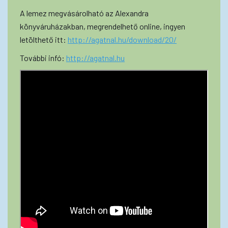
A lemez megvásárolható az Alexandra
könyváruházakban, megrendelhető online, ingyen
letölthető itt:
http://agatnal.hu/download/20/
További infó:
http://agatnal.hu