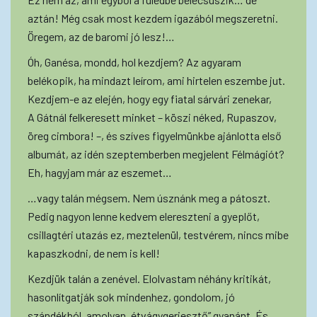
aztán! Még csak most kezdem igazából megszeretni.
Öregem, az de baromi jó lesz!…
Óh, Ganésa, mondd, hol kezdjem? Az agyaram
belékopik, ha mindazt leírom, ami hirtelen eszembe jut.
Kezdjem-e az elején, hogy egy fiatal sárvári zenekar,
A Gátnál felkeresett minket – köszi néked, Rupaszov,
öreg cimbora! –, és szíves figyelmünkbe ajánlotta első
albumát, az idén szeptemberben megjelent Félmágiót?
Eh, hagyjam már az eszemet…
…vagy talán mégsem. Nem úsznánk meg a pátoszt.
Pedig nagyon lenne kedvem elereszteni a gyeplőt,
csillagtéri utazás ez, meztelenül, testvérem, nincs mibe
kapaszkodni, de nem is kell!
Kezdjük talán a zenével. Elolvastam néhány kritikát,
hasonlítgatják sok mindenhez, gondolom, jó
szándékból, amolyan „étvágygerjesztő” gyanánt. És