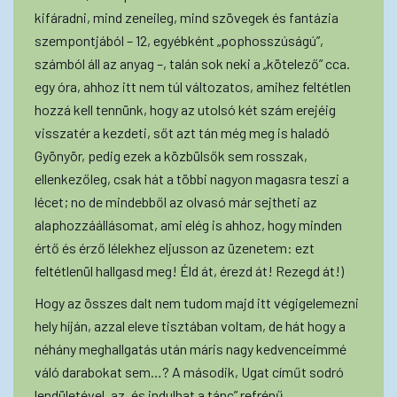
kifáradni, mind zeneileg, mind szövegek és fantázia
szempontjából – 12, egyébként „pophosszúságú”,
számból áll az anyag –, talán sok neki a „kötelező” cca.
egy óra, ahhoz itt nem túl változatos, amihez feltétlen
hozzá kell tennünk, hogy az utolsó két szám erejéig
visszatér a kezdeti, sőt azt tán még meg is haladó
Gyönyör, pedig ezek a közbülsők sem rosszak,
ellenkezőleg, csak hát a többi nagyon magasra teszi a
lécet; no de mindebből az olvasó már sejtheti az
alaphozzáállásomat, ami elég is ahhoz, hogy minden
értő és érző lélekhez eljusson az üzenetem: ezt
feltétlenül hallgasd meg! Éld át, érezd át! Rezegd át!)
Hogy az összes dalt nem tudom majd itt végigelemezni
hely híján, azzal eleve tisztában voltam, de hát hogy a
néhány meghallgatás után máris nagy kedvenceimmé
váló darabokat sem…? A második, Ugat címűt sodró
lendületével, az „és indulhat a tánc” refrénű,