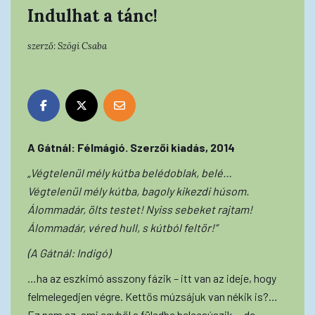
Indulhat a tánc!
szerző:
Szögi Csaba
A Gátnál: Félmágió. Szerzői kiadás, 2014
„Végtelenül mély kútba belédoblak, belé…
Végtelenül mély kútba, bagoly kikezdi húsom.
Álommadár, ölts testet! Nyiss sebeket rajtam!
Álommadár, véred hull, s kútból feltör!”
(A Gátnál: Indigó)
…ha az eszkimó asszony fázik – itt van az ideje, hogy
felmelegedjen végre. Kettős múzsájuk van nékik is?…
Ez nem az, ami egyből a füledbe belecsúszik… de