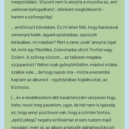
megszólalást. Viszont nem is annyira a muzsika az, ami
„nehezen befogadható”, időnként meghökkentő –
hanem a szövegvilág!
…erről kicsit bővebben. És itt lehet félő, hogy Ganésával
versenyre kelek, agyarkoptatásban, eposzok
leírásában, mi másban? Mert a zene „csak” annyira izgat
fel, mint egy Másfélbe, Colorstarba oltott Trottel vagy
Sziámi. A szöveg viszont… az teljesen magába
szippantott! Néhol csak gyönyörködöm, máshol vitába
szállok vele… de hogy napok óta – mióta a kezembe
kaptam az albumot – egyfolytában foglalkoztat, az
bizonyos.
(…és a rendelkezésre álló karakterszám vészesen fogy,
hehe, most meg pazarlom, ugye, de hát nem is igazság
ez, hogy annyi pozitívum van, hogy a szintén fontos,
„építő jellegű” negatív kritikáimat el sem tudom majd
mondani, mert pl. az album a hatodik dalnál kezd kicsit