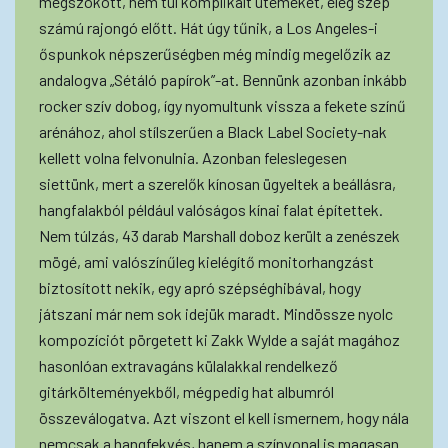
megszokott, nem túl komplikált ütemeket, elég szép
számú rajongó előtt. Hát úgy tűnik, a Los Angeles-i
őspunkok népszerűségben még mindig megelőzik az
andalogva „Sétáló papírok”-at. Bennünk azonban inkább
rocker szív dobog, így nyomultunk vissza a fekete színű
arénához, ahol stílszerűen a Black Label Society-nak
kellett volna felvonulnia. Azonban feleslegesen
siettünk, mert a szerelők kínosan ügyeltek a beállásra,
hangfalakból például valóságos kínai falat építettek.
Nem túlzás, 43 darab Marshall doboz került a zenészek
mögé, ami valószínűleg kielégítő monitorhangzást
biztosított nekik, egy apró szépséghibával, hogy
játszani már nem sok idejük maradt. Mindössze nyolc
kompozíciót pörgetett ki Zakk Wylde a saját magához
hasonlóan extravagáns külalakkal rendelkező
gitárkölteményekből, mégpedig hat albumról
összeválogatva. Azt viszont el kell ismernem, hogy nála
nemcsak a hangfekvés, hanem a színvonal is magasan