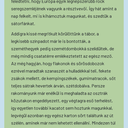
feledtetni, hogy Európa egyik legnépszerűbb rock
seregszemléjének vagyunk a résztvevői. Így hát amint a
nap felkelt, mi is kihámoztuk magunkat, és szedtük a
sátorfánkat.
Addigra kissé megritkult körülöttünk a tábor, a
legkisebb színpadot már le is bontották, a
szeméthegyek pedig szemétdombokká szelídültek, de
még mindig csatatérre emlékeztetett az egész mező.
Az még hagyján, hogy flakonok és sörösdobozok
ezrével maradtak szanaszét a hulladékkal teli, fekete
zsákok mellett, de kempingszékek, gumimatracok, sőt
teljes sátrak hevertek árván, szétdobálva. Persze
rakományunk már enélkül is meghaladta az osztrák
közutakon engedélyezett, egy végtagra eső terhelést,
így egyetlen további kacatot sem hoztunk magunkkal,
legvégül azonban egy egész karton sört találtunk az út
szélén, aminek már nem lehetett ellenállni. Mindezen túl