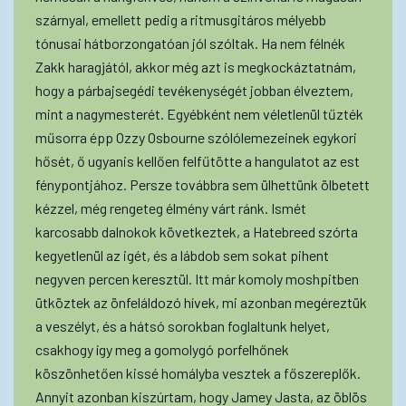
szárnyal, emellett pedig a ritmusgitáros mélyebb
tónusai hátborzongatóan jól szóltak. Ha nem félnék
Zakk haragjától, akkor még azt is megkockáztatnám,
hogy a párbajsegédi tevékenységét jobban élveztem,
mint a nagymesterét. Egyébként nem véletlenül tűzték
műsorra épp Ozzy Osbourne szólólemezeinek egykori
hősét, ő ugyanis kellően felfűtötte a hangulatot az est
fénypontjához. Persze továbbra sem ülhettünk ölbetett
kézzel, még rengeteg élmény várt ránk. Ismét
karcosabb dalnokok következtek, a Hatebreed szórta
kegyetlenül az igét, és a lábdob sem sokat pihent
negyven percen keresztül. Itt már komoly moshpitben
ütköztek az önfeláldozó hívek, mi azonban megéreztük
a veszélyt, és a hátsó sorokban foglaltunk helyet,
csakhogy így meg a gomolygó porfelhőnek
köszönhetően kissé homályba vesztek a főszereplők.
Annyit azonban kiszúrtam, hogy Jamey Jasta, az öblös