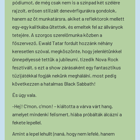
pódiumot, de még csak nem is a színpad két szélére
rajzolt, erősen stilizált denevérfigurákra gondolok,
hanem az öt munkatársra, akiket a reflektorok mellett
egy-egy kalitkába ültettek, és emeltek fel az állványok
tetejére. A szorgos szerelőmunka közben a
főszervező, Ewald Tatar fordult hozzánk néhány
keresetlen szóval, megköszönte, hogy jelenlétünkkel
ünnepélyessé tettük a jubileumi, tizedik Nova Rock
fesztivált, s ezt a show zárásaként egy fantasztikus
tűzijátékkal fogják nekünk meghálálni, most pedig
következzen a hatalmas Black Sabbath!
És úgy vala.
-Hej! C’mon, c’mon! – kiáltotta a várva várt hang,
amelyet mindenki felismert, hiába próbálták álcázni a
fekete lepellel.
Amint a lepel lehullt (naná, hogy nem lefelé, hanem