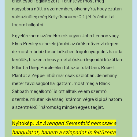
énekléssel foglalkozott. Tekintélye most még
nagyobbra nőtt a szememben, olyannyira, hogy ezután
valószínűleg még Kelly Osbourne CD-jét is áhítattal
fogom hallgatni.
Egyelőre nem szándékozok ugyan John Lennon vagy
Elvis Presley színe elé járulni az örök művésztelepen,
de most már biztosan békében fogok nyugodni, ha oda
kerülök, hiszen a heavy metal őskori legendái közül Ian
Gillant a Deep Purple élén töbször is láttam, Robert
Plantot a Zeppelinből már csak szólóban, de néhány
méter távolságból hallgattam, most meg a Black
Sabbath megalkotói is ott álltak velem szemtől
szembe, miután kívánságlistámon végre kipipálhatom
a szentnélküli háromság minden egyes tagját.
Nyitókép:
Az Avenged Sevenfold nemcsak a
hangulatot, hanem a színpadot is feltüzelte