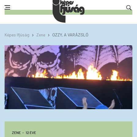
Képes Ifjúság
Zene
OZZY, A VARÁZSLÓ
ZENE
12 ÉVE