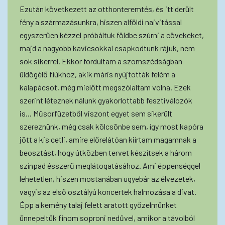
Ezután következett az otthonteremtés, és itt derült
fény a származásunkra, hiszen alföldi naivitással
egyszerűen kézzel próbáltuk földbe szúrni a cövekeket,
majd a nagyobb kavicsokkal csapkodtunk rájuk, nem
sok sikerrel. Ekkor fordultam a szomszédságban
üldögélő fiúkhoz, akik máris nyújtották felém a
kalapácsot, még mielőtt megszólaltam volna. Ezek
szerint léteznek nálunk gyakorlottabb fesztiválozók
is... Műsorfüzetből viszont egyet sem sikerült
szereznünk, még csak kölcsönbe sem, így most kapóra
jött a kis cetli, amire előrelátóan kiírtam magamnak a
beosztást, hogy útközben tervet készítsek a három
színpad ésszerű meglátogatásához. Ami éppenséggel
lehetetlen, hiszen mostanában ugyebár az élvezetek,
vagyis az első osztályú koncertek halmozása a divat.
Épp a kemény talaj felett aratott győzelmünket
ünnepeltük finom soproni nedűvel, amikor a távolból