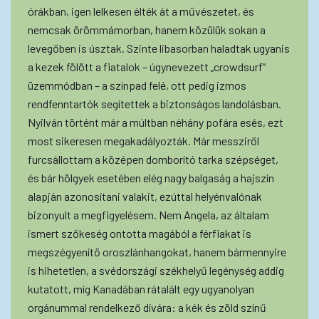
órákban, igen lelkesen élték át a művészetet, és
nemcsak örömmámorban, hanem közülük sokan a
levegőben is úsztak. Szinte libasorban haladtak ugyanis
a kezek fölött a fiatalok – úgynevezett „crowdsurf”
üzemmódban – a színpad felé, ott pedig izmos
rendfenntartók segítettek a biztonságos landolásban.
Nyilván történt már a múltban néhány pofára esés, ezt
most sikeresen megakadályozták. Már messziről
furcsállottam a középen domborító tarka szépséget,
és bár hölgyek esetében elég nagy balgaság a hajszín
alapján azonosítani valakit, ezúttal helyénvalónak
bizonyult a megfigyelésem. Nem Angela, az általam
ismert szőkeség ontotta magából a férfiakat is
megszégyenítő oroszlánhangokat, hanem bármennyire
is hihetetlen, a svédországi székhelyű legénység addig
kutatott, míg Kanadában rátalált egy ugyanolyan
orgánummal rendelkező dívára: a kék és zöld színű