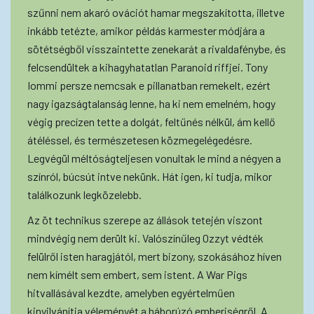
szűnni nem akaró ovációt hamar megszakította, illetve
inkább tetézte, amikor példás karmester módjára a
sötétségből visszaintette zenekarát a rivaldafénybe, és
felcsendültek a kihagyhatatlan Paranoid riffjei. Tony
Iommi persze nemcsak e pillanatban remekelt, ezért
nagy igazságtalanság lenne, ha ki nem emelném, hogy
végig precízen tette a dolgát, feltűnés nélkül, ám kellő
átéléssel, és természetesen közmegelégedésre.
Legvégül méltóságteljesen vonultak le mind a négyen a
színról, búcsút intve nekünk. Hát igen, ki tudja, mikor
találkozunk legközelebb.
Az öt technikus szerepe az állások tetején viszont
mindvégig nem derült ki. Valószínűleg Ozzyt védték
felülről isten haragjától, mert bizony, szokásához híven
nem kímélt sem embert, sem istent. A War Pigs
hitvallásával kezdte, amelyben egyértelműen
kinyilvánítja véleményét a háborúzó emberiségről. A