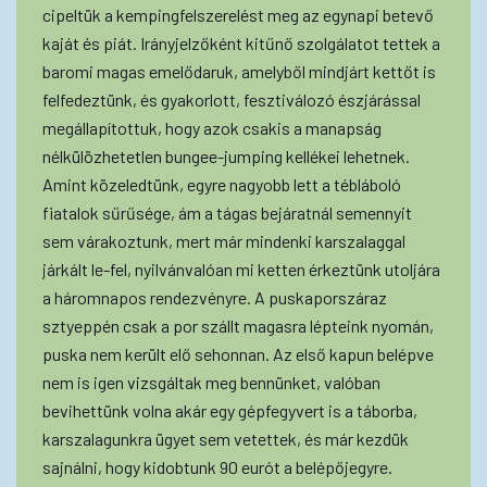
cipeltük a kempingfelszerelést meg az egynapi betevő
kaját és piát. Irányjelzőként kitűnő szolgálatot tettek a
baromi magas emelődaruk, amelyből mindjárt kettőt is
felfedeztünk, és gyakorlott, fesztiválozó észjárással
megállapítottuk, hogy azok csakis a manapság
nélkülözhetetlen bungee-jumping kellékei lehetnek.
Amint közeledtünk, egyre nagyobb lett a tébláboló
fiatalok sűrűsége, ám a tágas bejáratnál semennyit
sem várakoztunk, mert már mindenki karszalaggal
járkált le-fel, nyilvánvalóan mi ketten érkeztünk utoljára
a háromnapos rendezvényre. A puskaporszáraz
sztyeppén csak a por szállt magasra lépteink nyomán,
puska nem került elő sehonnan. Az első kapun belépve
nem is igen vizsgáltak meg bennünket, valóban
bevihettünk volna akár egy gépfegyvert is a táborba,
karszalagunkra ügyet sem vetettek, és már kezdük
sajnálni, hogy kidobtunk 90 eurót a belépőjegyre.