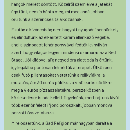
hangok mellett döntött. Közelről szemlélve a játékát
úgy tűnt, nem is bánta meg, mi meg annál jobban
örültünk a szerencsés találkozásnak.
Ezután a kíváncsiság nem hagyott nyugodni bennünket,
és elindultunk az elkerített karám ellenkező végébe,
ahol a színpadot fehér ponyvával fedték le, nyilván
azért, hogy világos legyen mindenki számára: az a Red
Stage. Jól kilépve, alig negyed óra alatt oda is értünk,
így legalább pontosan felmértük a terepet. Útközben
csak futó pillantásokat vetettünk a relikviákra, a
mutatós, ám 30 eurós pólókra, a 4,50 eurós sörökre,
meg a 4 eurós pizzaszeletekre, persze közben a
közlekedésre is oda kellett figyelnünk, mert rajtunk kívül
több ezer önfeledt ifjonc poroszkált, jobban mondva
porzott össze-vissza.
Mire odaértünk, a Bad Religion már nagyban darálta a