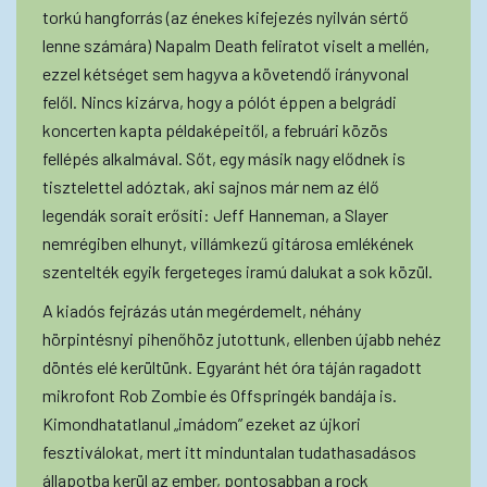
torkú hangforrás (az énekes kifejezés nyilván sértő
lenne számára) Napalm Death feliratot viselt a mellén,
ezzel kétséget sem hagyva a követendő irányvonal
felől. Nincs kizárva, hogy a pólót éppen a belgrádi
koncerten kapta példaképeitől, a februári közös
fellépés alkalmával. Sőt, egy másik nagy elődnek is
tisztelettel adóztak, aki sajnos már nem az élő
legendák sorait erősíti: Jeff Hanneman, a Slayer
nemrégiben elhunyt, villámkezű gitárosa emlékének
szentelték egyik fergeteges iramú dalukat a sok közül.
A kiadós fejrázás után megérdemelt, néhány
hörpintésnyi pihenőhöz jutottunk, ellenben újabb nehéz
döntés elé kerültünk. Egyaránt hét óra táján ragadott
mikrofont Rob Zombie és Offspringék bandája is.
Kimondhatatlanul „imádom” ezeket az újkori
fesztiválokat, mert itt minduntalan tudathasadásos
állapotba kerül az ember, pontosabban a rock