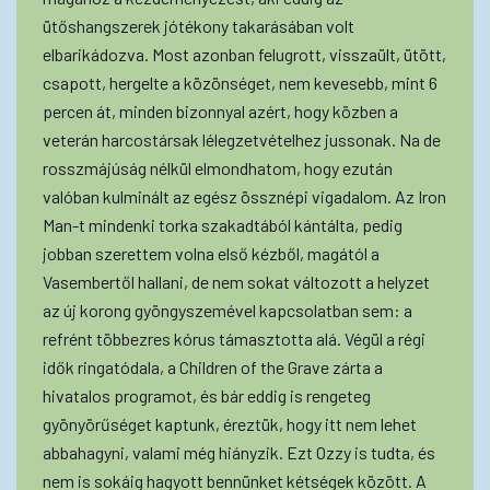
ütőshangszerek jótékony takarásában volt
elbarikádozva. Most azonban felugrott, visszaült, ütött,
csapott, hergelte a közönséget, nem kevesebb, mint 6
percen át, minden bizonnyal azért, hogy közben a
veterán harcostársak lélegzetvételhez jussonak. Na de
rosszmájúság nélkül elmondhatom, hogy ezután
valóban kulminált az egész össznépi vigadalom. Az Iron
Man-t mindenki torka szakadtából kántálta, pedig
jobban szerettem volna első kézből, magától a
Vasembertől hallani, de nem sokat változott a helyzet
az új korong gyöngyszemével kapcsolatban sem: a
refrént többezres kórus támasztotta alá. Végül a régi
idők ringatódala, a Children of the Grave zárta a
hivatalos programot, és bár eddig is rengeteg
gyönyörűséget kaptunk, éreztük, hogy itt nem lehet
abbahagyni, valami még hiányzik. Ezt Ozzy is tudta, és
nem is sokáig hagyott bennünket kétségek között. A