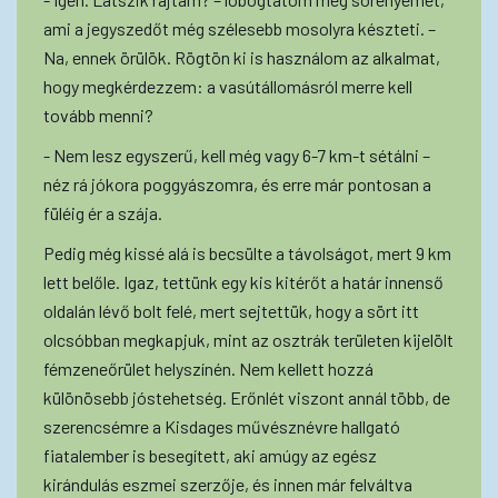
ami a jegyszedőt még szélesebb mosolyra készteti. –
Na, ennek örülök. Rögtön ki is használom az alkalmat,
hogy megkérdezzem: a vasútállomásról merre kell
tovább menni?
- Nem lesz egyszerű, kell még vagy 6-7 km-t sétálni –
néz rá jókora poggyászomra, és erre már pontosan a
füléig ér a szája.
Pedig még kissé alá is becsülte a távolságot, mert 9 km
lett belőle. Igaz, tettünk egy kis kitérőt a határ innenső
oldalán lévő bolt felé, mert sejtettük, hogy a sört itt
olcsóbban megkapjuk, mint az osztrák területen kijelölt
fémzeneőrület helyszínén. Nem kellett hozzá
különösebb jóstehetség. Erőnlét viszont annál több, de
szerencsémre a Kisdages művésznévre hallgató
fiatalember is besegített, aki amúgy az egész
kirándulás eszmei szerzője, és innen már felváltva