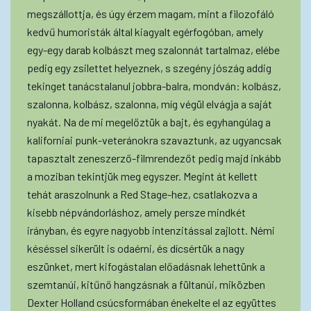
megszállottja, és úgy érzem magam, mint a filozofáló
kedvű humoristák által kiagyalt egérfogóban, amely
egy-egy darab kolbászt meg szalonnát tartalmaz, elébe
pedig egy zsilettet helyeznek, s szegény jószág addig
tekinget tanácstalanul jobbra-balra, mondván: kolbász,
szalonna, kolbász, szalonna, míg végül elvágja a saját
nyakát. Na de mi megelőztük a bajt, és egyhangúlag a
kaliforniai punk-veteránokra szavaztunk, az ugyancsak
tapasztalt zeneszerző-filmrendezőt pedig majd inkább
a moziban tekintjük meg egyszer. Megint át kellett
tehát araszolnunk a Red Stage-hez, csatlakozva a
kisebb népvándorláshoz, amely persze mindkét
irányban, és egyre nagyobb intenzitással zajlott. Némi
késéssel sikerült is odaérni, és dícsértük a nagy
eszünket, mert kifogástalan előadásnak lehettünk a
szemtanúi, kitűnő hangzásnak a fültanúi, miközben
Dexter Holland csúcsformában énekelte el az együttes