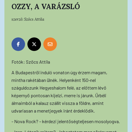
OZZY, A VARÁZSLÓ
szerző:
Szőcs Attila
Fotók: Szőcs Attila
A Budapestről induló vonaton úgy érzem magam,
mintha rakétában ülnék. Helyenként 150-nel
száguldozunk Hegyeshalom felé, az előttem lévő
képernyő pontosan kijelzi, merre is járunk. Űrbéli
álmaimból a kalauz szállít vissza a földre, amint
udvariasan a menetjegyek iránt érdeklődik.
- Nova Rock? – kérdezi jelentőségteljesen mosolyogva.
- Igen. Látszik rajtam? – lobogtatom meg sörényemet,