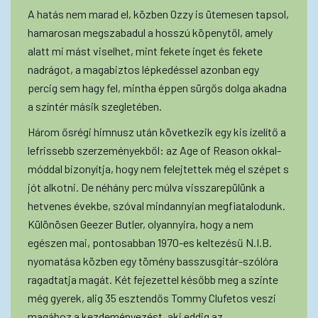
A hatás nem marad el, közben Ozzy is ütemesen tapsol,
hamarosan megszabadul a hosszú köpenytől, amely
alatt mi mást viselhet, mint fekete inget és fekete
nadrágot, a magabiztos lépkedéssel azonban egy
percig sem hagy fel, mintha éppen sürgős dolga akadna
a színtér másik szegletében.
Három ősrégi himnusz után következik egy kis ízelítő a
lefrissebb szerzeményekből: az Age of Reason okkal-
móddal bizonyítja, hogy nem felejtettek még el szépet s
jót alkotni. De néhány perc múlva visszarepülünk a
hetvenes évekbe, szóval mindannyian megfiatalodunk.
Különösen Geezer Butler, olyannyira, hogy a nem
egészen mai, pontosabban 1970-es keltezésű N.I.B.
nyomatása közben egy tömény basszusgitár-szólóra
ragadtatja magát. Két fejezettel később meg a szinte
még gyerek, alig 35 esztendős Tommy Clufetos veszi
magához a kezdeményezést, aki eddig az