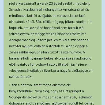
régi sikerszámait a kerek 20 évvel ezelőtt megjelent
Smash sikeralbumról, néhányat az Americanáról, és
mindössze kettőt az újabb, de változatlan stílusú
alkotások közül. Sőt, tőlük még egy jókora ráadást is
kaptunk, ami az előző bandáknál nem fordult elő,
feltételezem, az eléggé feszes időbeosztás miatt.
Addigra már elég későre járt, és mivel a színpadot a
nézőtér nyugati oldalán állították fel, a nap éppen a
zenészekkel egyvonalban tűzött a szemünkbe. A
bárányfelhők nyájának békés elvonulása a napkorong
előtt sajátos light-showt szolgáltatott, így teljesen
feleslegessé váltak az ilyenkor amúgy is szükségtelen
színes lámpák.
Ezen a ponton ismét fogós dilemma elé
kényszerültünk. Nem elég, hogy az Offspringet a
Soungarden követte, most még a harmadik, legkisebb
dobogóra is jól csengő név, a Crowbar vonult fel, de hát