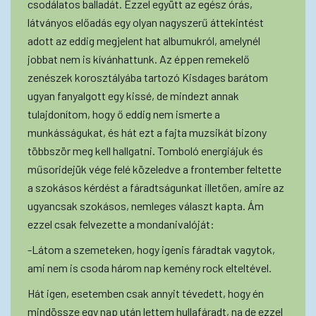
csodálatos balladát. Ezzel együtt az egész órás,
látványos előadás egy olyan nagyszerű áttekintést
adott az eddig megjelent hat albumukról, amelynél
jobbat nem is kívánhattunk. Az éppen remekelő
zenészek korosztályába tartozó Kisdages barátom
ugyan fanyalgott egy kissé, de mindezt annak
tulajdonítom, hogy ő eddig nem ismerte a
munkásságukat, és hát ezt a fajta muzsikát bizony
többször meg kell hallgatni. Tomboló energiájuk és
műsoridejük vége felé közeledve a frontember feltette
a szokásos kérdést a fáradtságunkat illetően, amire az
ugyancsak szokásos, nemleges választ kapta. Ám
ezzel csak felvezette a mondanivalóját:
-Látom a szemeteken, hogy igenis fáradtak vagytok,
ami nem is csoda három nap kemény rock elteltével.
Hát igen, esetemben csak annyit tévedett, hogy én
mindössze egy nap után lettem hullafáradt, na de ezzel