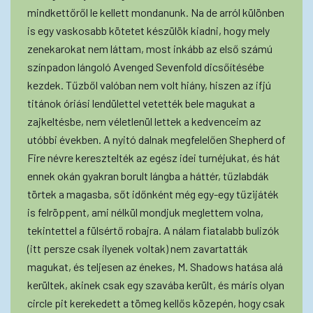
mindkettőről le kellett mondanunk. Na de arról különben
is egy vaskosabb kötetet készülök kiadni, hogy mely
zenekarokat nem láttam, most inkább az első számú
színpadon lángoló Avenged Sevenfold dicsőítésébe
kezdek. Tűzből valóban nem volt hiány, hiszen az ifjú
titánok óriási lendülettel vetették bele magukat a
zajkeltésbe, nem véletlenül lettek a kedvenceim az
utóbbi években. A nyitó dalnak megfelelően Shepherd of
Fire névre keresztelték az egész idei turnéjukat, és hát
ennek okán gyakran borult lángba a háttér, tűzlabdák
törtek a magasba, sőt időnként még egy-egy tűzijáték
is felröppent, ami nélkül mondjuk meglettem volna,
tekintettel a fülsértő robajra. A nálam fiatalabb bulizók
(itt persze csak ilyenek voltak) nem zavartatták
magukat, és teljesen az énekes, M. Shadows hatása alá
kerültek, akinek csak egy szavába került, és máris olyan
circle pit kerekedett a tömeg kellős közepén, hogy csak