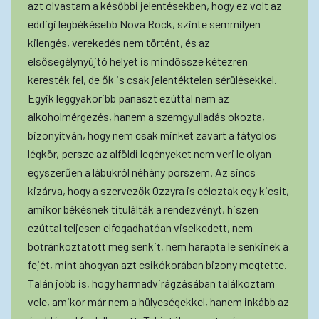
azt olvastam a későbbi jelentésekben, hogy ez volt az
eddigi legbékésebb Nova Rock, szinte semmilyen
kilengés, verekedés nem történt, és az
elsősegélynyújtó helyet is mindössze kétezren
keresték fel, de ők is csak jelentéktelen sérülésekkel.
Egyik leggyakoribb panaszt ezúttal nem az
alkoholmérgezés, hanem a szemgyulladás okozta,
bizonyítván, hogy nem csak minket zavart a fátyolos
légkör, persze az alföldi legényeket nem veri le olyan
egyszerűen a lábukról néhány porszem. Az sincs
kizárva, hogy a szervezők Ozzyra is céloztak egy kicsit,
amikor békésnek titulálták a rendezvényt, hiszen
ezúttal teljesen elfogadhatóan viselkedett, nem
botránkoztatott meg senkit, nem harapta le senkinek a
fejét, mint ahogyan azt csikókorában bizony megtette.
Talán jobb is, hogy harmadvirágzásában találkoztam
vele, amikor már nem a hülyeségekkel, hanem inkább az