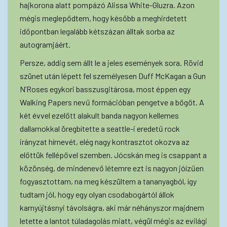
hajkorona alatt pompázó Alissa White-Gluzra. Azon
mégis meglepődtem, hogy később a meghirdetett
időpontban legalább kétszázan álltak sorba az
autogramjáért.
Persze, addig sem állt le a jeles események sora. Rövid
szünet után lépett fel személyesen Duff McKagan a Gun
N’Roses egykori basszusgitárosa, most éppen egy
Walking Papers nevű formációban pengetve a bőgőt. A
két évvel ezelőtt alakult banda nagyon kellemes
dallamokkal öregbítette a seattle-i eredetű rock
irányzat hírnevét, elég nagy kontrasztot okozva az
előttük fellépővel szemben. Jócskán meg is csappant a
közönség, de mindenevő létemre ezt is nagyon jóízűen
fogyasztottam, na meg készültem a tananyagból, így
tudtam jól, hogy egy olyan csodabogártól állok
karnyújtásnyi távolságra, aki már néhányszor majdnem
letette a lantot túladagolás miatt, végül mégis az evilági