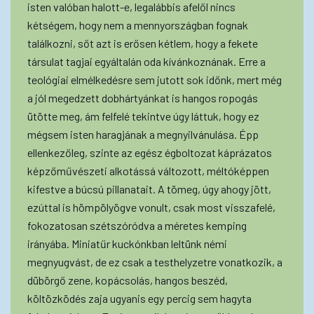
isten valóban halott-e, legalábbis afelől nincs
kétségem, hogy nem a mennyországban fognak
találkozni, sőt azt is erősen kétlem, hogy a fekete
társulat tagjai egyáltalán oda kívánkoznának. Erre a
teológiai elmélkedésre sem jutott sok időnk, mert még
a jól megedzett dobhártyánkat is hangos ropogás
ütötte meg, ám felfelé tekintve úgy láttuk, hogy ez
mégsem isten haragjának a megnyilvánulása. Épp
ellenkezőleg, szinte az egész égboltozat káprázatos
képzőművészeti alkotássá változott, méltóképpen
kifestve a búcsú pillanatait. A tömeg, úgy ahogy jött,
ezúttal is hömpölyögve vonult, csak most visszafelé,
fokozatosan szétszóródva a méretes kemping
irányába. Miniatűr kuckónkban leltünk némi
megnyugvást, de ez csak a testhelyzetre vonatkozik, a
dübörgő zene, kopácsolás, hangos beszéd,
költözködés zaja ugyanis egy percig sem hagyta