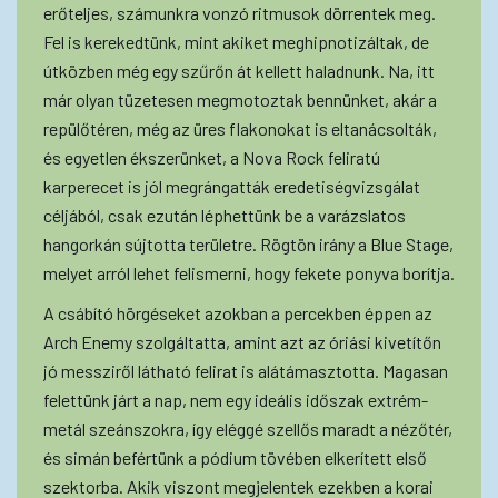
erőteljes, számunkra vonzó ritmusok dörrentek meg.
Fel is kerekedtünk, mint akiket meghipnotizáltak, de
útközben még egy szűrőn át kellett haladnunk. Na, itt
már olyan tüzetesen megmotoztak bennünket, akár a
repülőtéren, még az üres flakonokat is eltanácsolták,
és egyetlen ékszerünket, a Nova Rock feliratú
karperecet is jól megrángatták eredetiségvizsgálat
céljából, csak ezután léphettünk be a varázslatos
hangorkán sújtotta területre. Rögtön irány a Blue Stage,
melyet arról lehet felismerni, hogy fekete ponyva borítja.
A csábító hörgéseket azokban a percekben éppen az
Arch Enemy szolgáltatta, amint azt az óriási kivetítőn
jó messziről látható felirat is alátámasztotta. Magasan
felettünk járt a nap, nem egy ideális időszak extrém-
metál szeánszokra, így eléggé szellős maradt a nézőtér,
és simán befértünk a pódium tövében elkerített első
szektorba. Akik viszont megjelentek ezekben a korai