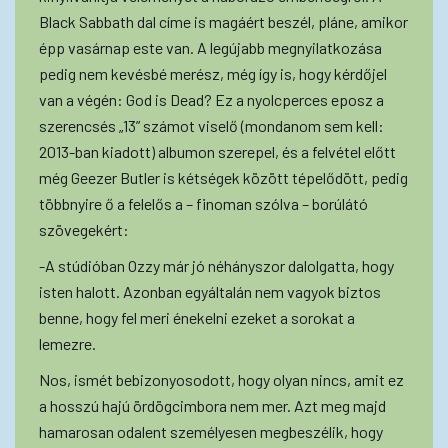
Black Sabbath dal címe is magáért beszél, pláne, amikor
épp vasárnap este van. A legújabb megnyilatkozása
pedig nem kevésbé merész, még így is, hogy kérdőjel
van a végén: God is Dead? Ez a nyolcperces eposz a
szerencsés „13” számot viselő (mondanom sem kell:
2013-ban kiadott) albumon szerepel, és a felvétel előtt
még Geezer Butler is kétségek között tépelődött, pedig
többnyire ő a felelős a – finoman szólva – borúlátó
szövegekért:
-A stúdióban Ozzy már jó néhányszor dalolgatta, hogy
isten halott. Azonban egyáltalán nem vagyok biztos
benne, hogy fel meri énekelni ezeket a sorokat a
lemezre.
Nos, ismét bebizonyosodott, hogy olyan nincs, amit ez
a hosszú hajú ördögcimbora nem mer. Azt meg majd
hamarosan odalent személyesen megbeszélik, hogy