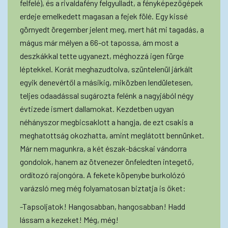
felfelé), és a rivaldafény felgyulladt, a fényképezőgépek
erdeje emelkedett magasan a fejek fölé. Egy kissé
görnyedt öregember jelent meg, mert hát mi tagadás, a
mágus már mélyen a 66-ot tapossa, ám most a
deszkákkal tette ugyanezt, méghozzá igen fürge
léptekkel. Korát meghazudtolva, szüntelenül járkált
egyik denevértől a másikig, miközben lendületesen,
teljes odaadással sugározta felénk a nagyjából négy
évtizede ismert dallamokat. Kezdetben ugyan
néhányszor megbicsaklott a hangja, de ezt csakis a
meghatottság okozhatta, amint meglátott bennünket.
Már nem magunkra, a két észak-bácskai vándorra
gondolok, hanem az ötvenezer önfeledten integető,
ordítozó rajongóra. A fekete köpenybe burkolózó
varázsló meg még folyamatosan biztatja is őket:
-Tapsoljatok! Hangosabban, hangosabban! Hadd
lássam a kezeket! Még, még!