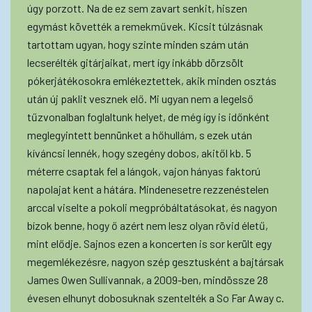
úgy porzott. Na de ez sem zavart senkit, hiszen
egymást követték a remekművek. Kicsit túlzásnak
tartottam ugyan, hogy szinte minden szám után
lecserélték gitárjaikat, mert így inkább dörzsölt
pókerjátékosokra emlékeztettek, akik minden osztás
után új paklit vesznek elő. Mi ugyan nem a legelső
tűzvonalban foglaltunk helyet, de még így is időnként
meglegyintett bennünket a hőhullám, s ezek után
kíváncsi lennék, hogy szegény dobos, akitől kb. 5
méterre csaptak fel a lángok, vajon hányas faktorú
napolajat kent a hátára. Mindenesetre rezzenéstelen
arccal viselte a pokoli megpróbáltatásokat, és nagyon
bízok benne, hogy ő azért nem lesz olyan rövid életű,
mint elődje. Sajnos ezen a koncerten is sor került egy
megemlékezésre, nagyon szép gesztusként a bajtársak
James Owen Sullivannak, a 2009-ben, mindössze 28
évesen elhunyt dobosuknak szentelték a So Far Away c.