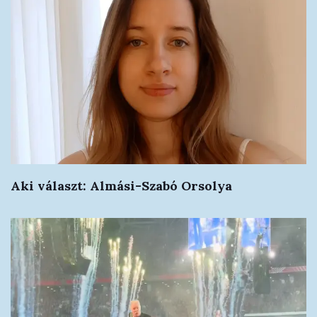
Aki választ: Almási-Szabó Orsolya