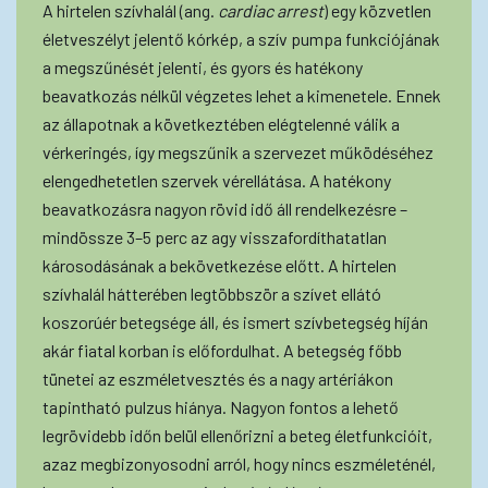
A hirtelen szívhalál (ang.
cardiac arrest
) egy közvetlen
életveszélyt jelentő kórkép, a szív pumpa funkciójának
a megszűnését jelenti, és gyors és hatékony
beavatkozás nélkül végzetes lehet a kimenetele. Ennek
az állapotnak a következtében elégtelenné válik a
vérkeringés, így megszűnik a szervezet működéséhez
elengedhetetlen szervek vérellátása. A hatékony
beavatkozásra nagyon rövid idő áll rendelkezésre –
mindössze 3–5 perc az agy visszafordíthatatlan
károsodásának a bekövetkezése előtt. A hirtelen
szívhalál hátterében legtöbbször a szívet ellátó
koszorúér betegsége áll, és ismert szívbetegség híján
akár fiatal korban is előfordulhat. A betegség főbb
tünetei az eszméletvesztés és a nagy artériákon
tapintható pulzus hiánya. Nagyon fontos a lehető
legrövidebb időn belül ellenőrizni a beteg életfunkcióit,
azaz megbizonyosodni arról, hogy nincs eszméleténél,