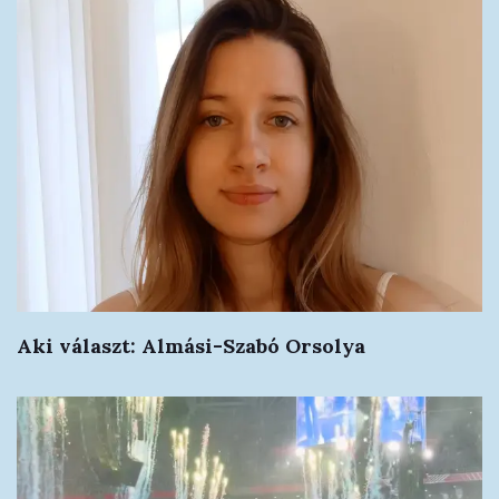
Aki választ: Almási-Szabó Orsolya