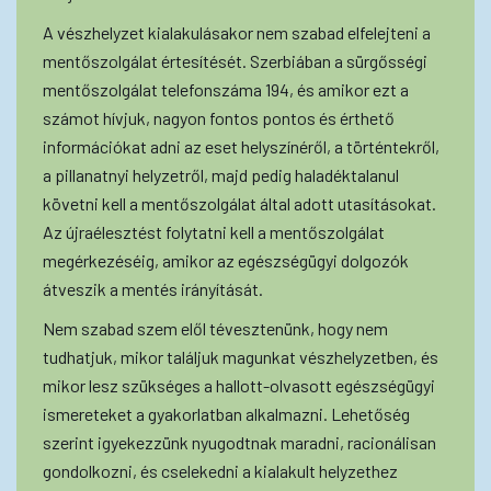
A vészhelyzet kialakulásakor nem szabad elfelejteni a
mentőszolgálat értesítését. Szerbiában a sürgősségi
mentőszolgálat telefonszáma 194, és amikor ezt a
számot hívjuk, nagyon fontos pontos és érthető
információkat adni az eset helyszínéről, a történtekről,
a pillanatnyi helyzetről, majd pedig haladéktalanul
követni kell a mentőszolgálat által adott utasításokat.
Az újraélesztést folytatni kell a mentőszolgálat
megérkezéséig, amikor az egészségügyi dolgozók
átveszik a mentés irányítását.
Nem szabad szem elől tévesztenünk, hogy nem
tudhatjuk, mikor találjuk magunkat vészhelyzetben, és
mikor lesz szükséges a hallott-olvasott egészségügyi
ismereteket a gyakorlatban alkalmazni. Lehetőség
szerint igyekezzünk nyugodtnak maradni, racionálisan
gondolkozni, és cselekedni a kialakult helyzethez