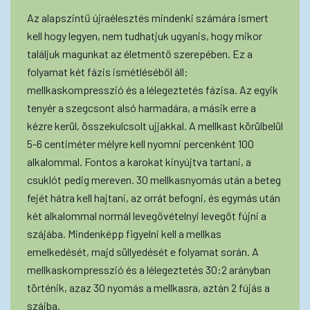
Az alapszintű újraélesztés mindenki számára ismert
kell hogy legyen, nem tudhatjuk ugyanis, hogy mikor
találjuk magunkat az életmentő szerepében. Ez a
folyamat két fázis ismétléséből áll:
mellkaskompresszió és a lélegeztetés fázisa. Az egyik
tenyér a szegcsont alsó harmadára, a másik erre a
kézre kerül, összekulcsolt ujjakkal. A mellkast körülbelül
5-6 centiméter mélyre kell nyomni percenként 100
alkalommal. Fontos a karokat kinyújtva tartani, a
csuklót pedig mereven. 30 mellkasnyomás után a beteg
fejét hátra kell hajtani, az orrát befogni, és egymás után
két alkalommal normál levegővételnyi levegőt fújni a
szájába. Mindenképp figyelni kell a mellkas
emelkedését, majd süllyedését e folyamat során. A
mellkaskompresszió és a lélegeztetés 30:2 arányban
történik, azaz 30 nyomás a mellkasra, aztán 2 fújás a
szájba.