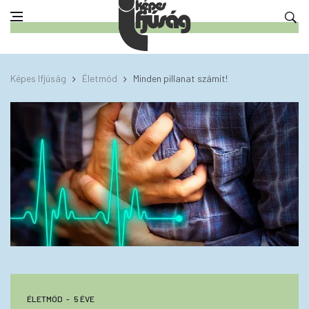
Képes Ifjúság
Életmód
Minden pillanat számít!
ÉLETMÓD
5 ÉVE