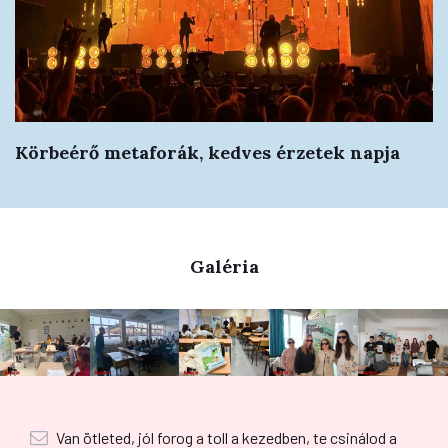
Körbeérő metaforák, kedves érzetek napja
Galéria
Van ötleted, jól forog a toll a kezedben, te csinálod a