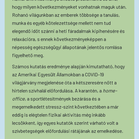
hogy milyen következményeket vonhatnak maguk után.
Rohanó világunkban az emberek többsége a tanulás,
munka és egyéb kötelezettsége mellett nem tud
elegendő időt szánni a heti fáradalmak kipihenésére és
relaxációra, s ennek következményeképpen a
népesség egészségügyi állapotának jelentős romlása
figyelhető meg.
Számos kutatás eredménye alapján kimutatható, hogy
az Amerikai Egyesült Államokban a COVID–19
világjárvány megjelenése óta a kétszeresére nőtt a
hirtelen szívhalál előfordulása. A karantén, a
home-
office
, a sportlétesítmények bezárása és a
megemelkedett stressz-szint következtében a már
eddig is elégtelen fizikai aktivitás még inkább
lecsökkent, így egyes kutatók szerint várható volt a
szívbetegségek előfordulási rátájának az emelkedése.