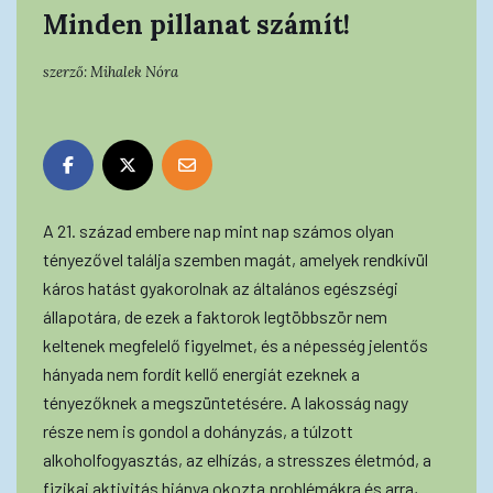
Minden pillanat számít!
szerző:
Mihalek Nóra
A 21. század embere nap mint nap számos olyan
tényezővel találja szemben magát, amelyek rendkívül
káros hatást gyakorolnak az általános egészségi
állapotára, de ezek a faktorok legtöbbször nem
keltenek megfelelő figyelmet, és a népesség jelentős
hányada nem fordít kellő energiát ezeknek a
tényezőknek a megszüntetésére. A lakosság nagy
része nem is gondol a dohányzás, a túlzott
alkoholfogyasztás, az elhízás, a stresszes életmód, a
fizikai aktivitás hiánya okozta problémákra és arra,