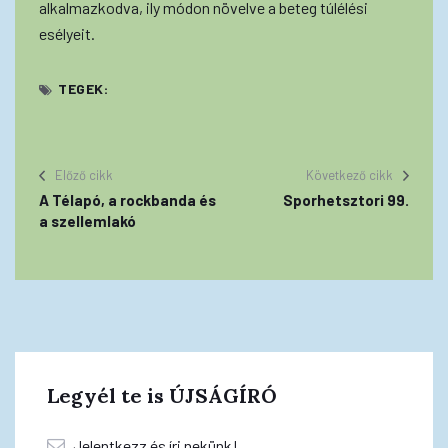
alkalmazkodva, ily módon növelve a beteg túlélési
esélyeit.
TEGEK:
Előző cikk
Következő cikk
A Télapó, a rockbanda és
Sporhetsztori 99.
a szellemlakó
Legyél te is ÚJSÁGÍRÓ
Jelentkezz és írj nekünk!