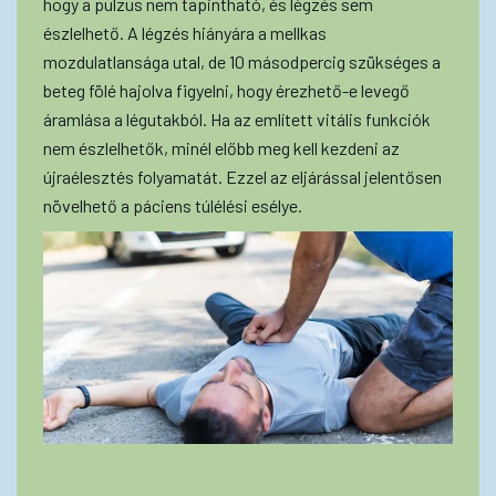
hogy a pulzus nem tapintható, és légzés sem
észlelhető. A légzés hiányára a mellkas
mozdulatlansága utal, de 10 másodpercig szükséges a
beteg fölé hajolva figyelni, hogy érezhető-e levegő
áramlása a légutakból. Ha az említett vitális funkciók
nem észlelhetők, minél előbb meg kell kezdeni az
újraélesztés folyamatát. Ezzel az eljárással jelentősen
növelhető a páciens túlélési esélye.