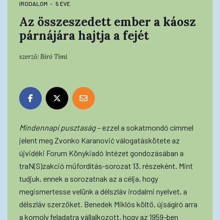
IRODALOM
5 ÉVE
Az összeszedett ember a káosz
párnájára hajtja a fejét
szerző:
Bíró Timi
Mindennapi pusztaság
– ezzel a sokatmondó címmel
jelent meg Zvonko Karanović válogatáskötete az
újvidéki Forum Könykiadó Intézet gondozásában a
traN(S)zakció műfordítás-sorozat 13. részeként. Mint
tudjuk, ennek a sorozatnak az a célja, hogy
megismertesse velünk a délszláv irodalmi nyelvet, a
délszláv szerzőket. Benedek Miklós költő, újságíró arra
a komoly feladatra vállalkozott, hogy az 1959-ben