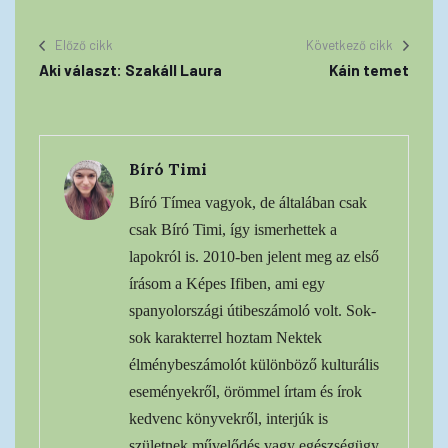
Előző cikk
Következő cikk
Aki választ: Szakáll Laura
Káin temet
Bíró Timi
Bíró Tímea vagyok, de általában csak
csak Bíró Timi, így ismerhettek a
lapokról is. 2010-ben jelent meg az első
írásom a Képes Ifiben, ami egy
spanyolországi útibeszámoló volt. Sok-
sok karakterrel hoztam Nektek
élménybeszámolót különböző kulturális
eseményekről, örömmel írtam és írok
kedvenc könyvekről, interjúk is
születnek művelődés vagy egészségügy