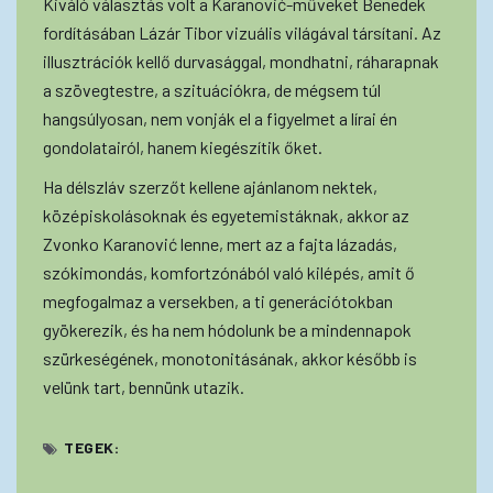
Kiváló választás volt a Karanović-műveket Benedek
fordításában Lázár Tibor vizuális világával társítani. Az
illusztrációk kellő durvasággal, mondhatni, ráharapnak
a szövegtestre, a szituációkra, de mégsem túl
hangsúlyosan, nem vonják el a figyelmet a lírai én
gondolatairól, hanem kiegészítik őket.
Ha délszláv szerzőt kellene ajánlanom nektek,
középiskolásoknak és egyetemistáknak, akkor az
Zvonko Karanović lenne, mert az a fajta lázadás,
szókimondás, komfortzónából való kilépés, amit ő
megfogalmaz a versekben, a ti generációtokban
gyökerezik, és ha nem hódolunk be a mindennapok
szürkeségének, monotonitásának, akkor később is
velünk tart, bennünk utazik.
TEGEK: