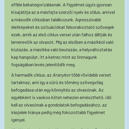
efféle bekategorizálásnak. A figyelmet úgyis gyorsan
kisajátítja az a másfajta szerzői nyelv és stílus, amivel
a második ciklusban találkozunk. Agresszívabb
életképeket és szituációkat felsorakoztató szövegek
ezek, amik az első ciklus versei után falhoz állítják és
lemerevítik az olvasót. Míg az elsőben a másikból való
kiutazás, a másikba való beutazás, a helyváltoztatás
kap hangsúlyt, itt a ketrec mint az önmagunk
fogságában levés jelenítődik meg.
A harmadik ciklus, az
Aranykor
több rövidebb verset
tartalmaz, ami így a sűrű és tömény szövegvilág
befogadása után egy könnyítés az olvasónak. Az
egyébként is vaskos kötet nehezen emészthető, idő
kell az olvasónak a gondolatok befogadásához, az
írásjelek hiánya pedig még fokozottabb figyelmet
igényel.