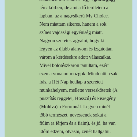
témakörben, de ami a fő területem a
lapban, az a nagysikerű My Choice.
Nem miattam sikeres, hanem a sok
színes vajdasági egyéniség miatt.
Nagyon szeretek agyalni, hogy ki
legyen az újabb alanyom és izgatottan
várom a kérdésekre adott válaszaikat.
Mivel bölcsészkaron tanultam, ezért
ezen a vonalon mozgok. Mindenütt csak
írás, a Hét Nap hetilap a szeretett
munkahelyem, mellette verseskötetek (A
pusztítás reggelei, Hosszú) és kisregény
(Moldva) a Forumnál. Legyen minél
több természet, nevessenek sokat a
fiúim (a férjem és a fiaim), és jó, ha van
időm edzeni, olvasni, zenét hallgatni.