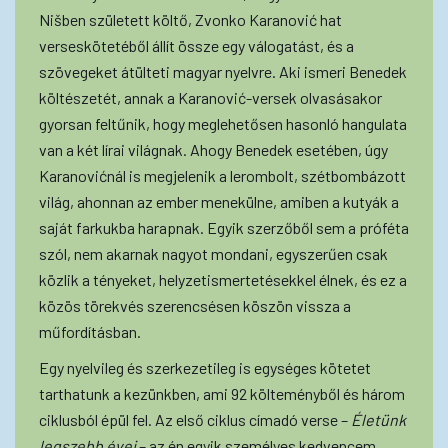
Nišben született költő, Zvonko Karanović hat
verseskötetéből állít össze egy válogatást, és a
szövegeket átülteti magyar nyelvre. Aki ismeri Benedek
költészetét, annak a Karanović-versek olvasásakor
gyorsan feltűnik, hogy meglehetősen hasonló hangulata
van a két lírai világnak. Ahogy Benedek esetében, úgy
Karanovićnál is megjelenik a lerombolt, szétbombázott
világ, ahonnan az ember menekülne, amiben a kutyák a
saját farkukba harapnak. Egyik szerzőből sem a próféta
szól, nem akarnak nagyot mondani, egyszerűen csak
közlik a tényeket, helyzetismertetésekkel élnek, és ez a
közös törekvés szerencsésen köszön vissza a
műfordításban.
Egy nyelvileg és szerkezetileg is egységes kötetet
tarthatunk a kezünkben, ami 92 költeményből és három
ciklusból épül fel. Az első ciklus címadó verse –
Életünk
legszebb évei
– az én egyik személyes kedvencem,