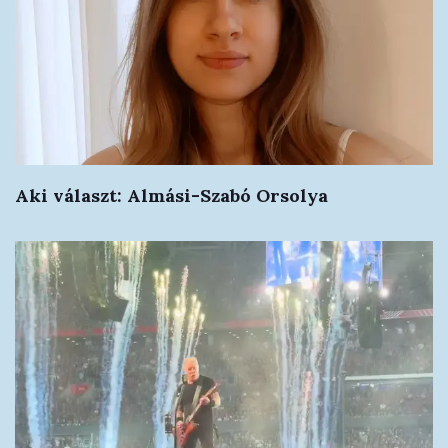
Aki választ: Almási-Szabó Orsolya