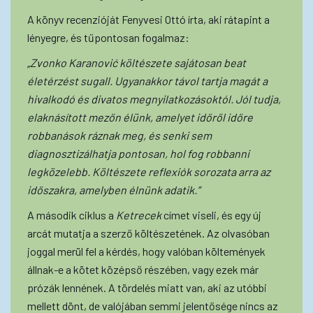
A könyv recenzióját Fenyvesi Ottó írta, aki rátapint a
lényegre, és tűpontosan fogalmaz:
„Zvonko Karanović költészete sajátosan beat
életérzést sugall. Ugyanakkor távol tartja magát a
hivalkodó és divatos megnyilatkozásoktól. Jól tudja,
elaknásított mezőn élünk, amelyet időről időre
robbanások ráznak meg, és senki sem
diagnosztizálhatja pontosan, hol fog robbanni
legközelebb. Költészete reflexiók sorozata arra az
időszakra, amelyben élnünk adatik.”
A második ciklus a
Ketrecek
címet viseli, és egy új
arcát mutatja a szerző költészetének. Az olvasóban
joggal merül fel a kérdés, hogy valóban költemények
állnak-e a kötet középső részében, vagy ezek már
prózák lennének. A tördelés miatt van, aki az utóbbi
mellett dönt, de valójában semmi jelentősége nincs az