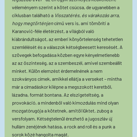
véleményem szerint a kötet csúcsa, de ugyanebben a
ciklusban található a
Visszatérés, és várakozás arra,
hogy megtörténjen
című vers is, ami tömöríti a
Karanović-féle életérzést, a világból való
kiábrándultságot, az emberi könyörtelenség tehetetlen
szemlélését és a válaszok kétségbeesett keresését. A
szövegek befogadása közben egyre kényelmetlenebb
az az őszinteség, az a szembeszél, amivel szembeállít
minket. Külön elemzést érdemelnének a nem
szokványos címek, amikkel ellátja a verseket – mintha
már a címadáskor kilépne a megszokott keretből,
lázadna, formát bontana. Az elszigeteltség, a
provokáció, a mindenből való kimozdulás mind olyan
mozgatórugója a kötetnek, amitől lüktet, zubog a
versfolyam. Kétségtelenül érezhető a jugoszláv új
hullám zenéjének hatása, a rock and roll és a punk a
sorok közé hangolta magát.