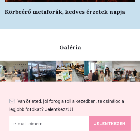
Körbeérő metaforák, kedves érzetek napja
Galéria
Van ötleted, jól forog a toll a kezedben, te csinálod a
legjobb fotókat? Jelentkezz!!!