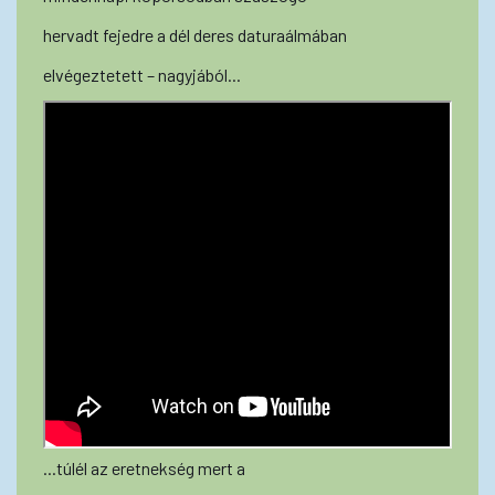
hervadt fejedre a dél deres daturaálmában
elvégeztetett – nagyjából...
...túlél az eretnekség mert a