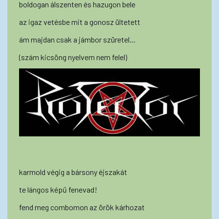
boldogan álszenten és hazugon bele
az igaz vetésbe mit a gonosz ültetett
ám majdan csak a jámbor szüretel...
(szám kicsöng nyelvem nem felel)
karmold végig a bársony éjszakát
te lángos képű fenevad!
fend meg combomon az örök kárhozat