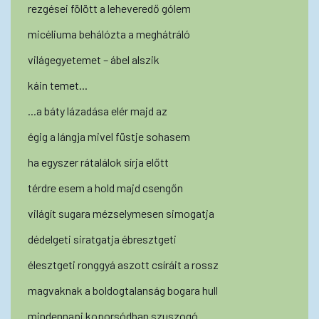
rezgései fölött a leheveredő gólem
micéliuma behálózta a meghátráló
világegyetemet – ábel alszik
káin temet...
...a báty lázadása elér majd az
égig a lángja mivel füstje sohasem
ha egyszer rátalálok sírja előtt
térdre esem a hold majd csengőn
világít sugara mézselymesen simogatja
dédelgeti siratgatja ébresztgeti
élesztgeti ronggyá aszott csíráit a rossz
magvaknak a boldogtalanság bogara hull
mindennapi koporsódban szuszogó