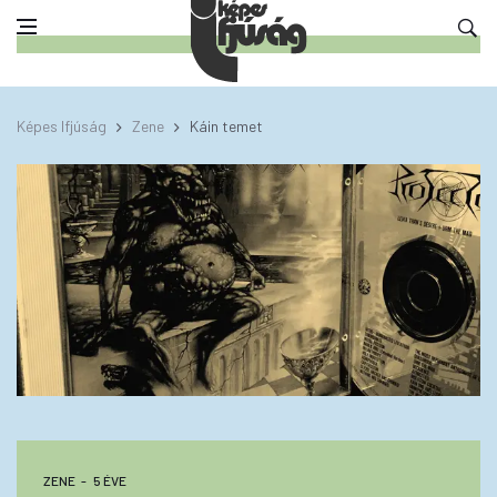
Képes Ifjúság
Zene
Káin temet
ZENE
5 ÉVE