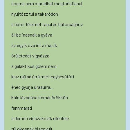
dogma nem maradhat megtorlatlanul
nyújtózz túl a takaródon:
a bátor félelmet tanul és bátorsághoz
áll be inasnak a gyáva
az egyik óva int a másik
őrületedet vigyázza
a galaktikus gólem nem
lesz rajtad úrrá mert egybesütött
éned gyúrja űrazúrrá...
káin lázadása immár örökkön
fennmarad
a démon visszakozik ellenfele
túl okosnak bizonyult