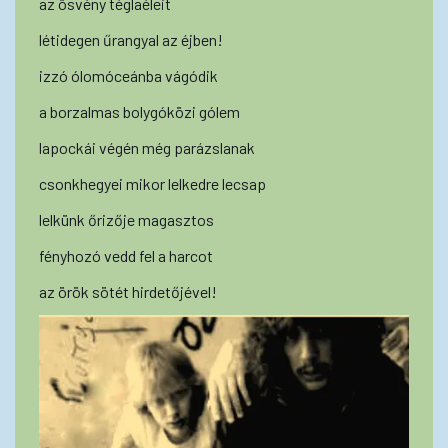
az ösvény téglaéleit
létidegen űrangyal az éjben!
izzó ólomóceánba vágódik
a borzalmas bolygóközi gólem
lapockái végén még parázslanak
csonkhegyei mikor lelkedre lecsap
lelkünk őrizője magasztos
fényhozó vedd fel a harcot
az örök sötét hirdetőjével!