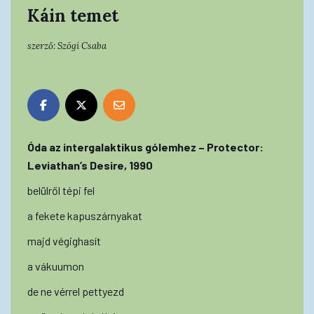
Káin temet
szerző:
Szögi Csaba
Óda az intergalaktikus gólemhez – Protector:
Leviathan’s Desire, 1990
belülről tépi fel
a fekete kapuszárnyakat
majd végighasít
a vákuumon
de ne vérrel pettyezd