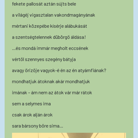
fekete pallosát aztán sújts bele
a világéj vigasztalan vakondmagányának
mértani közepébe kísérje alábukását
a szentségtelennek dübörgő áldása!
...és mondá immár megholt eccsének
vértől szennyes szegény bátyja
avagy őrizője vagyok-é én az én atyámfiának?
mondhatjuk átoknak akár mondhatjuk
imának – ám nem az átok vár már rátok
sem a selymes ima
csak árok alján árok
sara bársony bőre sima...