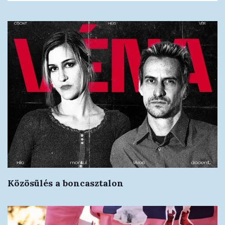
Közösülés a boncasztalon