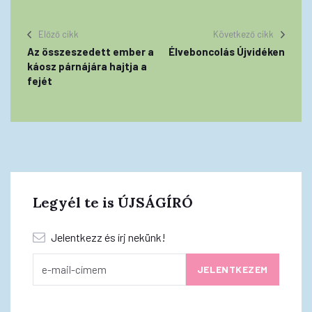
Előző cikk
Következő cikk
Az összeszedett ember a
Élveboncolás Újvidéken
káosz párnájára hajtja a
fejét
Legyél te is ÚJSÁGÍRÓ
Jelentkezz és írj nekünk!