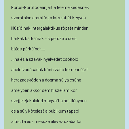
körös-körül óceánjait a felemelkedésnek
számtalan ararátját a látszatlét kegyes
illúzióinak intergalaktikus röptét minden
bárkák bárkáinak – s persze a sors
bájos párkáinak...
...na és a szavak nyelvedet csókoló
acélolvadásának bűnizzadó kemencéje!
herezacskódon a dogma súlya csüng
amelyben akkor sem hiszel amikor
széjjelejakulálod magvait a holdfényben
de a súly kötelez! a publikum tapsol
a tiszta ész messze elevez szabadon