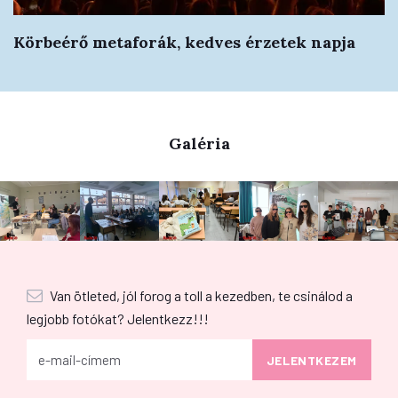
Körbeérő metaforák, kedves érzetek napja
Galéria
Van ötleted, jól forog a toll a kezedben, te csinálod a
legjobb fotókat? Jelentkezz!!!