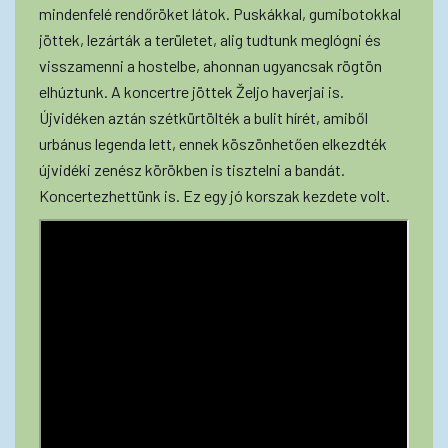
mindenfelé rendőröket látok. Puskákkal, gumibotokkal
jöttek, lezárták a területet, alig tudtunk meglógni és
visszamenni a hostelbe, ahonnan ugyancsak rögtön
elhúztunk. A koncertre jöttek Željo haverjai is.
Újvidéken aztán szétkürtölték a bulit hírét, amiből
urbánus legenda lett, ennek köszönhetően elkezdték
újvidéki zenész körökben is tisztelni a bandát.
Koncertezhettünk is. Ez egy jó korszak kezdete volt.