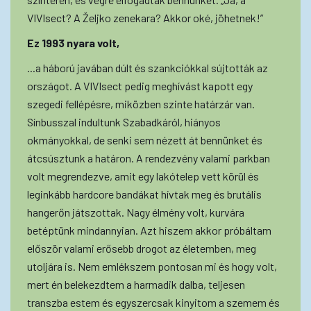
VIVIsect? A Željko zenekara? Akkor oké, jöhetnek!”
Ez 1993 nyara volt,
...a háború javában dúlt és szankciókkal sújtották az
országot. A VIVIsect pedig meghívást kapott egy
szegedi fellépésre, miközben szinte határzár van.
Sínbusszal indultunk Szabadkáról, hiányos
okmányokkal, de senki sem nézett át bennünket és
átcsúsztunk a határon. A rendezvény valami parkban
volt megrendezve, amit egy lakótelep vett körül és
leginkább hardcore bandákat hívtak meg és brutális
hangerőn játszottak. Nagy élmény volt, kurvára
betéptünk mindannyian. Azt hiszem akkor próbáltam
először valami erősebb drogot az életemben, meg
utoljára is. Nem emlékszem pontosan mi és hogy volt,
mert én belekezdtem a harmadik dalba, teljesen
transzba estem és egyszercsak kinyitom a szemem és