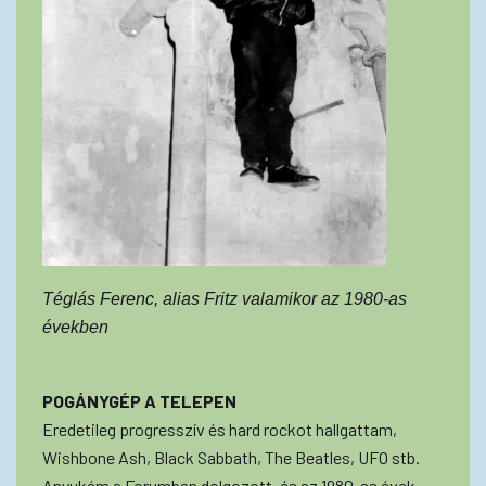
Téglás Ferenc, alias Fritz valamikor az 1980-as
években
POGÁNYGÉP A TELEPEN
Eredetileg progresszív és hard rockot hallgattam,
Wishbone Ash, Black Sabbath, The Beatles, UFO stb.
Anyukám a Forumban dolgozott, és az 1980-as évek