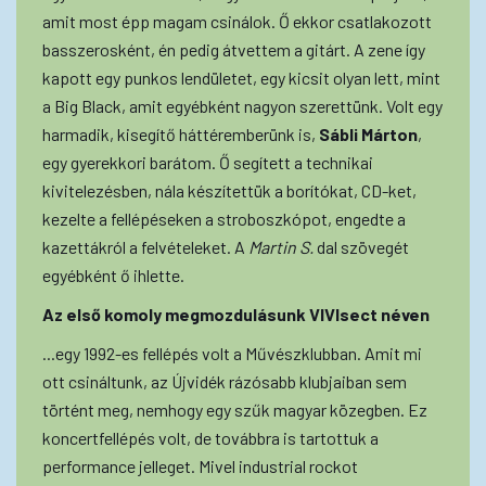
amit most épp magam csinálok. Ő ekkor csatlakozott
basszerosként, én pedig átvettem a gitárt. A zene így
kapott egy punkos lendületet, egy kicsit olyan lett, mint
a Big Black, amit egyébként nagyon szerettünk. Volt egy
harmadik, kisegítő háttéremberünk is,
Sábli Márton
,
egy gyerekkori barátom. Ő segített a technikai
kivitelezésben, nála készítettük a borítókat, CD-ket,
kezelte a fellépéseken a stroboszkópot, engedte a
kazettákról a felvételeket. A
Martin S.
dal szövegét
egyébként ő ihlette.
Az első komoly megmozdulásunk VIVIsect néven
...egy 1992-es fellépés volt a Művészklubban. Amit mi
ott csináltunk, az Újvidék rázósabb klubjaiban sem
történt meg, nemhogy egy szűk magyar közegben. Ez
koncertfellépés volt, de továbbra is tartottuk a
performance jelleget. Mivel industrial rockot