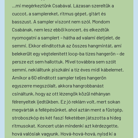
...mi megérkeztünk Csabával. Lázasan szereltük a
cuccot, a samplereket, ritmus gépet, gitárt és
basszust. A sampler viszont nem szól. Mondom
Csabának, nem lesz ebből koncert, és elkezdtük
nyomogatni a samplert – hátha ad valami életjelet, de
semmi. Ekkor elindítottuk az összes hangmintát, ami
belekerült egy végtelenített loop-ba tízes hangerőn – de
persze ezt sem hallottuk. Mivel továbbra sem szólt
semmi, nekiálltunk piszkálni a tíz éves midi kábelemet.
Amikor a 60 elindított sampler teljes hangerőn
egyszerre megszólalt, akkora hangrobbanást
csináltunk, hogy az ott lézengők közül néhányan
félrenyeltek ijedtükben. Ez jó reklám volt, mert sokan
megvárták a fellépésünket, ahol aztán ment a füstgép,
stroboszkóp és két faszi feketében játszotta a hideg
ritmusokat. Koncert után mindenki azt kérdezgette,
hová valósiak vagyunk. Hová-hová-hová, nyisd ki a