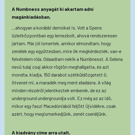
A Numbness anyagát ki akartam adni
magánkiadásban,
...ahogyan a korábbi demókat is. Volt a Spens
üzletközpontban egy lemezbolt, ahová rendszeresen
jártam. Már jól ismertek, amikor elmondtam, hogy
zenélek egy együttesben, mire ők megkérdezték, van-e
felvételem róla. Odaadtam nekik a Numbnesst. A Selena
nevű tulaj csaj akkor rögtön meghallgatta, és azt
mondta, kiadja. 150 darabot szétküldözgetett ő,
ötvenet mi, a maradék meg ment eladásra. A világ
minden részéről jelentkeztek emberek, de ez az
underground undergroundja volt. Ez még az az idő,
mikor egy faszi Macedóniából feljött Újvidékre, csak
azért, hogy megismerkedjünk, zenét cseréljünk.
A kiadvány címe arra utalt,