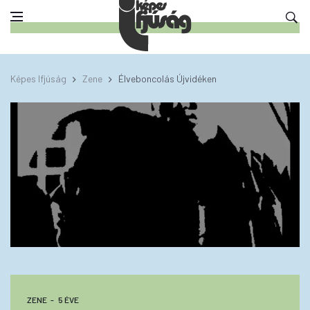
Képes Ifjúság
Zene
Élveboncolás Újvidéken
ZENE
5 ÉVE