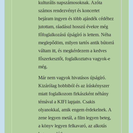
kulturális napszámosoknak. Azóta
számos rendezvényt és koncertet
bejáram ingyen és több ajándék cédéhez
jutottam, ráadásul hosszú évekre még
főfoglalkozású újságíró is lettem. Néha
meglepődöm, milyen tartós antik bútorrá
váltam itt, és megkérdezem a kedves
főszerkesztőt, foglalkoztatva vagyok-e
még.
Már nem vagyok hivatásos újságíró.
Kizárólag hobbiból és az íráskényszer
miatt foglalkozom firkászként néhány
témával a KIFI lapjain. Csakis
olyanokkal, amik engem érdekelnek. A
zene legyen metál, a film legyen beteg,
a könyv legyen felkavaró, az alkotás