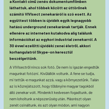
a Kontakt című zenés dokumentumfilmben
láthattuk, ahol többek között az úttörőnek
számító VIVIsect zenekaráról is szó esett. Az
együttest többen is újvidék egyik legnagyobb
hatású underground zenekarának tartják. Ennek
ellenére az interneten kutakodva alig találunk
információkat az egykori industrial zenekarról. A
30 évvel ezelőtti újvidéki zenei életről, akkori
korhangulatról Skype-on keresztül
beszélgettünk.
A VIVIsectről nincs sok fotó. De nem is igazán engedtük
magunkat fotózni. Kívülállók voltunk. A fene se tudja,
mi tettük-e magunkat azzá, vagy a környezetünk. Talán
az is közrejátszott, hogy többnyire magyar tagokból
álló zenekar volt. Mindenkit kedvesen fogadtunk, de
nem loholtunk a népszerűség után. Másrészt olyan
zenét csináltunk, és azt olyan módon, ami nagyon