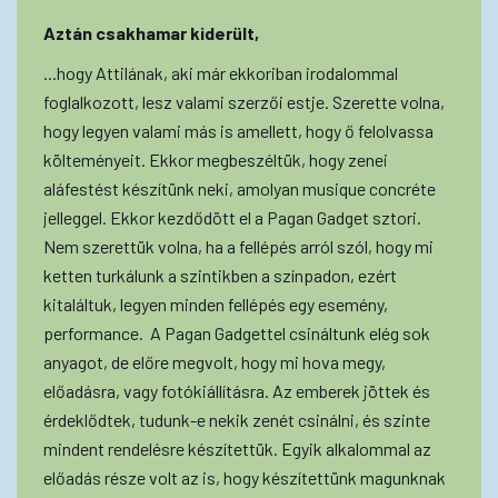
Aztán csakhamar kiderült,
...hogy Attilának, aki már ekkoriban irodalommal
foglalkozott, lesz valami szerzői estje. Szerette volna,
hogy legyen valami más is amellett, hogy ő felolvassa
költeményeit. Ekkor megbeszéltük, hogy zenei
aláfestést készítünk neki, amolyan musique concréte
jelleggel. Ekkor kezdődött el a Pagan Gadget sztori.
Nem szerettük volna, ha a fellépés arról szól, hogy mi
ketten turkálunk a szintikben a színpadon, ezért
kitaláltuk, legyen minden fellépés egy esemény,
performance. A Pagan Gadgettel csináltunk elég sok
anyagot, de előre megvolt, hogy mi hova megy,
előadásra, vagy fotókiállításra. Az emberek jöttek és
érdeklődtek, tudunk-e nekik zenét csinálni, és szinte
mindent rendelésre készítettük. Egyik alkalommal az
előadás része volt az is, hogy készítettünk magunknak