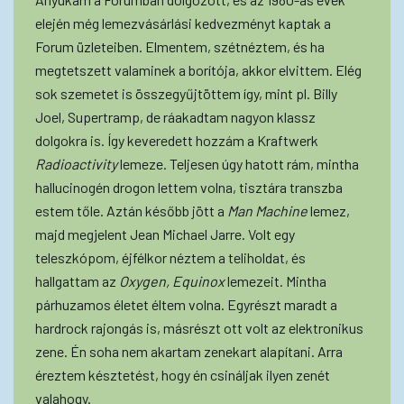
elején még lemezvásárlási kedvezményt kaptak a
Forum üzleteiben. Elmentem, szétnéztem, és ha
megtetszett valaminek a borítója, akkor elvittem. Elég
sok szemetet is összegyűjtöttem így, mint pl. Billy
Joel, Supertramp, de ráakadtam nagyon klassz
dolgokra is. Így keveredett hozzám a Kraftwerk
Radioactivity
lemeze. Teljesen úgy hatott rám, mintha
hallucinogén drogon lettem volna, tisztára transzba
estem tőle. Aztán később jött a
Man Machine
lemez,
majd megjelent Jean Michael Jarre. Volt egy
teleszkópom, éjfélkor néztem a teliholdat, és
hallgattam az
Oxygen, Equinox
lemezeit. Mintha
párhuzamos életet éltem volna. Egyrészt maradt a
hardrock rajongás is, másrészt ott volt az elektronikus
zene. Én soha nem akartam zenekart alapítani. Arra
éreztem késztetést, hogy én csináljak ilyen zenét
valahogy.