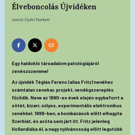
Élveboncolás Újvidéken
szerző:
Győri Norbert
Egy haldokló társadalom patológiájáról
zenészszemmel
Az újvidék Téglás Ferenc (alias Fritz) nevéhez
számtalan zenekar, projekt, vendégszereplés
fűződik. Neve az 1990-es évek elején egybeforrt a
sötét, bizarr, súlyos, experimentális elektronikus
zenékkel. 1999-ben, a bombázások előtt elhagyta
Szerbiát, és azóta sem járt itt. Fritz jelenleg
Hollandiába él, a nagy nyilvánosság előtt legutóbb