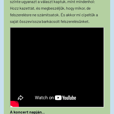
szinte ugyanazt a választ kaptuk, mint mindenhol:
Hozz kazettát, és megbeszéljük, hogy mikor, de
felszerelésre ne számítsatok. És akkor mi cipeltük a
saját összevissza barkácsolt felszerelésünket.
A koncert napján...