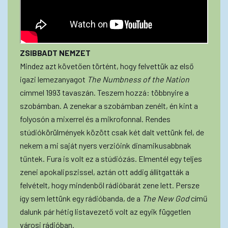
ZSIBBADT NEMZET
Mindez azt követően történt, hogy felvettük az első
igazi lemezanyagot
The Numbness of the Nation
címmel 1993 tavaszán. Teszem hozzá: többnyire a
szobámban. A zenekar a szobámban zenélt, én kint a
folyosón a mixerrel és a mikrofonnal. Rendes
stúdiókörülmények között csak két dalt vettünk fel, de
nekem a mi saját nyers verzióink dinamikusabbnak
tűntek. Fura is volt ez a stúdiózás. Elmentél egy teljes
zenei apokalipszissel, aztán ott addig állítgatták a
felvételt, hogy mindenből rádióbarát zene lett. Persze
így sem lettünk egy rádióbanda, de a
The New God
című
dalunk pár hétig listavezető volt az egyik független
városi rádióban.