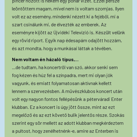
pincér hozott is nekem egy pohár vizet. Ezzel persze
leöntöttem magam, mivel nem is voltam szomjas. Ilyen
volt ez az esemény, mindenki nézett ki a fejéből, mi a
szart csinálunk mi, de élvezték az emberek. Az
eseményre kijött az Újvidéki Televízió is. Készült velünk
egy rövid riport. Egyik nap édesapám odajött hozzám,
és azt mondta, hogy a munkásai láttak a tévében.
Nem voltam én házaló típus,...
...de tudtam, ha koncertről van szó, akkor senki sem
fog kézen és húz fel a színpadra, mert mi olyan jók
vagyunk, és emiatt folyamatosan aktívnak kellett
lennem a szervezésben. A művészklubos koncert után
volt egy nagyon fontos fellépésünk a péterváradi Enter
klubban. Ez a koncert is úgy jött össze, mint az ezt
megelőző és az ezt követő bulik jelentős része. Szokás
szerint egy sör mellett az adott klubban megkérdeztem
a pultost, hogy zenélhetnénk-e, amire az Enterben is