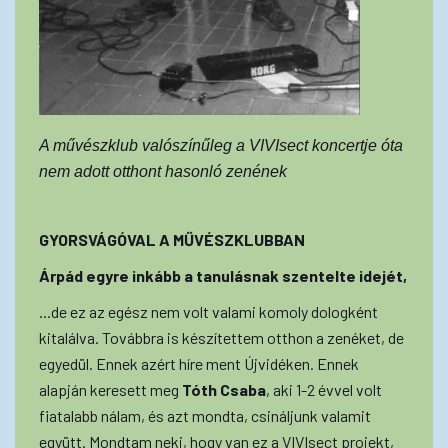
A művészklub valószínűleg a VIVIsect koncertje óta
nem adott otthont hasonló zenének
GYORSVÁGÓVAL A MŰVÉSZKLUBBAN
Árpád egyre inkább a tanulásnak szentelte idejét,
...de ez az egész nem volt valami komoly dologként
kitalálva. Továbbra is készítettem otthon a zenéket, de
egyedül. Ennek azért híre ment Újvidéken. Ennek
alapján keresett meg
Tóth Csaba
, aki 1-2 évvel volt
fiatalabb nálam, és azt mondta, csináljunk valamit
együtt. Mondtam neki, hogy van ez a VIVIsect projekt,