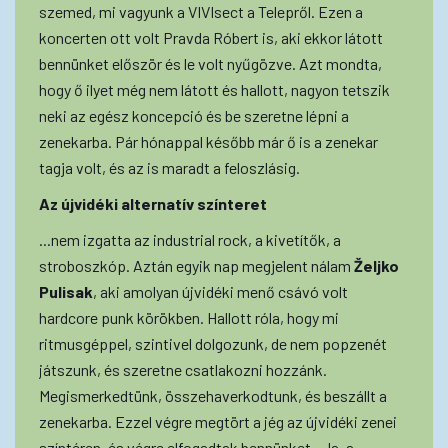
szemed, mi vagyunk a VIVIsect a Telepről. Ezen a
koncerten ott volt Pravda Róbert is, aki ekkor látott
bennünket először és le volt nyűgözve. Azt mondta,
hogy ő ilyet még nem látott és hallott, nagyon tetszik
neki az egész koncepció és be szeretne lépni a
zenekarba. Pár hónappal később már ő is a zenekar
tagja volt, és az is maradt a feloszlásig.
Az újvidéki alternatív színteret
...nem izgatta az industrial rock, a kivetítők, a
stroboszkóp. Aztán egyik nap megjelent nálam
Željko
Pulisak
, aki amolyan újvidéki menő csávó volt
hardcore punk körökben. Hallott róla, hogy mi
ritmusgéppel, szintivel dolgozunk, de nem popzenét
játszunk, és szeretne csatlakozni hozzánk.
Megismerkedtünk, összehaverkodtunk, és beszállt a
zenekarba. Ezzel végre megtört a jég az újvidéki zenei
színtéren, és végre elfogadtak bennünket. „Ja, a