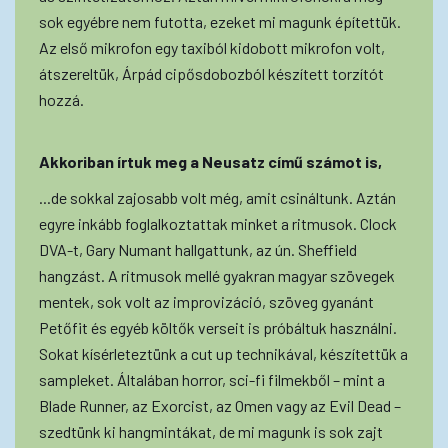
sok egyébre nem futotta, ezeket mi magunk építettük.
Az első mikrofon egy taxiból kidobott mikrofon volt,
átszereltük, Árpád cipősdobozból készített torzítót
hozzá.
Akkoriban írtuk meg a Neusatz című számot is,
...de sokkal zajosabb volt még, amit csináltunk. Aztán
egyre inkább foglalkoztattak minket a ritmusok. Clock
DVA-t, Gary Numant hallgattunk, az ún. Sheffield
hangzást. A ritmusok mellé gyakran magyar szövegek
mentek, sok volt az improvizáció, szöveg gyanánt
Petőfit és egyéb költők verseit is próbáltuk használni.
Sokat kísérleteztünk a cut up technikával, készítettük a
sampleket. Általában horror, sci-fi filmekből – mint a
Blade Runner, az Exorcist, az Omen vagy az Evil Dead –
szedtünk ki hangmintákat, de mi magunk is sok zajt