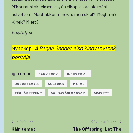
Mikor ráuntak, elmentek, és elkaptak valaki mást
helyettem. Most akkor minek is menjek el? Meghalni?
Kinek? Miért?
Folytatjuk...
Nyitókép:
A Pagan Gadget első kiadványának
borítója
TEGEK:
DARK ROCK
INDUSTRIAL
JUGOSZLÁVIA
KULTÚRA
METAL
TÉGLÁS FERENC
VAJDASÁGI MAGYAR
VIVISECT
Előző cikk
Következő cikk
Káin temet
The Offspring: Let The