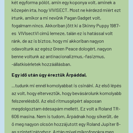
két egyforma pólót, amin egy koponya volt, aminek a
közepén írta, hogy VIVISECT. Most ne kérdezd miért ezt
írtunk, amikor a mi nevünk Pagan Gadget volt,
fogalmam nincs. Akkoriban jött ki a Skinny Puppy 1987-
es VIVIsectVI című lemeze, talán ez is hatással volt
ránk, de az is biztos, hogy mi akkoriban nagyon
odavoltunk az egész Green Peace dologért, nagyon
benne voltunk az antinacionalizmus,-fasizmus,
-állatkísérletek hozzáállásban.
Egy idő után úgy éreztük Árpáddal,
...tudunk mi ennél komolyabbat is csinálni. Az első lépés
az volt, hogy elterveztük, hogy bevásárolunk komolyabb
felszerelésből. Az első ritmusgépért alaposan
megdolgoztam édesapám mellett. Ez volt a Roland TR-
606 masina. Nem is tudom, Árpádnak hogy sikerült, de
ő meg nagyon olcsón hozzájutott egy Roland Jupiter 8-
as szintetizátorhoz. Aztán mivel mikrofonokra meg