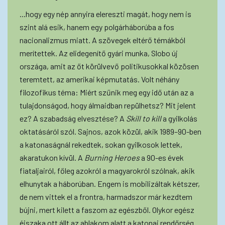
...hogy egy nép annyira elereszti magát, hogy nem is
szint alá esik, hanem egy polgárháborúba a fos
nacionalizmus miatt. A szövegek eltérő témákból
merítettek. Az elidegenítő gyári munka, Slobo új
országa, amit az őt körülvevő politikusokkal közösen
teremtett, az amerikai képmutatás. Volt néhány
filozofikus téma: Miért szűnik meg egy idő után az a
tulajdonságod, hogy álmaidban repülhetsz? Mit jelent
ez? A szabadság elvesztése? A
Skill to kill
a gyilkolás
oktatásáról szól. Sajnos, azok közül, akik 1989–90-ben
a katonaságnál rekedtek, sokan gyilkosok lettek,
akaratukon kívül. A
Burning Heroes
a 90-es évek
fiataljairól, főleg azokról a magyarokról szólnak, akik
elhunytak a háborúban. Engem is mobilizáltak kétszer,
de nem vittek el a frontra, harmadszor már kezdtem
bújni, mert kilett a faszom az egészből. Olykor egész
éjszaka ott állt az ablakom alatt a katonai rendőrség.