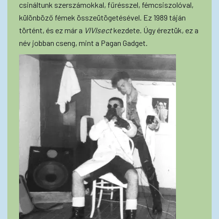
csináltunk szerszámokkal, fűrésszel, fémcsiszolóval,
különböző fémek összeütögetésével. Ez 1989 táján
történt, és ez már a
VIVIsect
kezdete. Úgy éreztük, ez a
név jobban cseng, mint a Pagan Gadget.