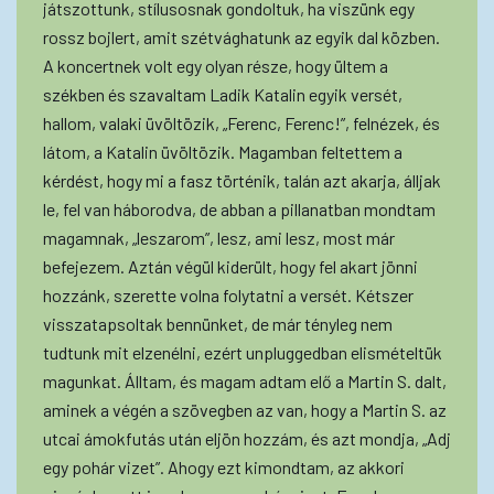
játszottunk, stílusosnak gondoltuk, ha viszünk egy
rossz bojlert, amit szétvághatunk az egyik dal közben.
A koncertnek volt egy olyan része, hogy ültem a
székben és szavaltam Ladik Katalin egyik versét,
hallom, valaki üvöltözik, „Ferenc, Ferenc!”, felnézek, és
látom, a Katalin üvöltözik. Magamban feltettem a
kérdést, hogy mi a fasz történik, talán azt akarja, álljak
le, fel van háborodva, de abban a pillanatban mondtam
magamnak, „leszarom”, lesz, ami lesz, most már
befejezem. Aztán végül kiderült, hogy fel akart jönni
hozzánk, szerette volna folytatni a versét. Kétszer
visszatapsoltak bennünket, de már tényleg nem
tudtunk mit elzenélni, ezért unpluggedban elismételtük
magunkat. Álltam, és magam adtam elő a Martin S. dalt,
aminek a végén a szövegben az van, hogy a Martin S. az
utcai ámokfutás után eljön hozzám, és azt mondja, „Adj
egy pohár vizet”. Ahogy ezt kimondtam, az akkori