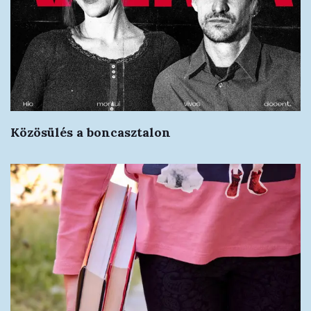
Közösülés a boncasztalon