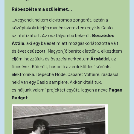
Rábeszéltem a szüleimet…
...vegyenek nekem elektromos zongorát, aztán a
középiskola idején már én szereztem egy kis Casio
szintetizátort. Az osztályomba bekerült
Beszédes
Attila
, aki egy baleset miatt mozgáskorlátozottá vált,
és évet csúszott. Nagyon jó barátok lettünk, elkezdtem
eljárni hozzájuk, és összeismerkedtem
Árpád
dal, az
öccsével. Kiderült, hasonló az érdeklődési körünk,
elektronika, Depeche Mode, Cabaret Voltaire, ráadásul
neki van egy Casio samplere. Akkor kitaláltuk,
csináljunk valami projektet együtt, legyen a neve
Pagan
Gadget
.