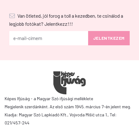
Van ötleted, jól forog a toll a kezedben, te csinálod a
legjobb fotókat? Jelentkezz!!!
Képes Ifjúság - a Magyar Szó ifjúsági melléklete
Megjelenik szerdánként. Az első szám 1945. március 7-én jelent meg.
Kiadja: Magyar Szó Lapkiadó Kft., Vojvoda Mišić utca 1., Tel:
021/457-244