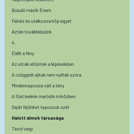
Búsuló másik Énem
Felnéz és utálkozva köp egyet
Aztán továbblépünk
4.
Elállt a fény
Az utcák eltűntek a lépésekben
A csüggedt ajkak nem nyíltak szóra
Mindennapossá vált a tény
A füst belénk maródik miközben
Saját fejünket tapossuk szét
Halott álmok társasága
Távol vagy