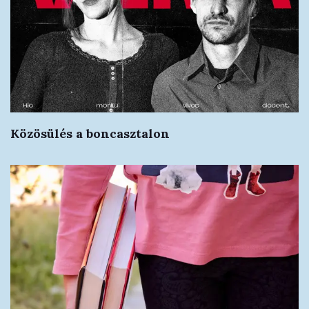
Közösülés a boncasztalon