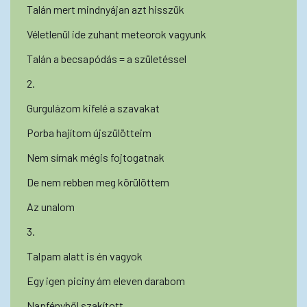
Talán mert mindnyájan azt hisszük
Véletlenül ide zuhant meteorok vagyunk
Talán a becsapódás = a születéssel
2.
Gurgulázom kifelé a szavakat
Porba hajítom újszülötteim
Nem sírnak mégis fojtogatnak
De nem rebben meg körülöttem
Az unalom
3.
Talpam alatt is én vagyok
Egy igen piciny ám eleven darabom
Napfényből szakított