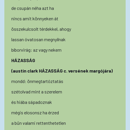
de csupán néha azt ha
nincs amit könnyeken át
összekulcsolt térdekkel, ahogy
lassan óvatosan megnyílnak
bíborvirág: az vagy nekem
HÁZASSÁG
(austin clark HÁZASSÁG c. versének margójára)
mondd: önmegtartóztatás
szétolvad mint a szerelem
és hiába sápadoznak
mégis elosonsz ha érzed
a bűn valami rettenthetetlen