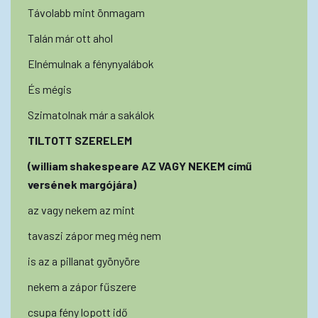
Távolabb mint önmagam
Talán már ott ahol
Elnémulnak a fénynyalábok
És mégis
Szimatolnak már a sakálok
TILTOTT SZERELEM
(william shakespeare AZ VAGY NEKEM című
versének margójára)
az vagy nekem az mint
tavaszi zápor meg még nem
is az a pillanat gyönyöre
nekem a zápor fűszere
csupa fény lopott idő