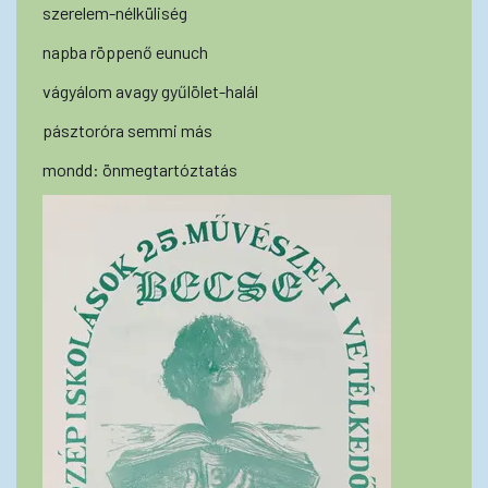
szerelem-nélküliség
napba röppenő eunuch
vágyálom avagy gyűlölet-halál
pásztoróra semmi más
mondd: önmegtartóztatás