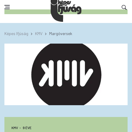
Képes Ifjúság
KMV
Margóversek
KMV
9 ÉVE