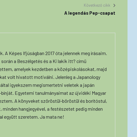
Következő cikk
A legendás Pep-csapat
ok. A Képes Ifjúságban 2017 óta jelennek meg írásaim.
 során a Beszélgetés és a Ki lakik itt? című
ettem, amelyek kezdetben a középiskolásokat, majd
at volt hivatott motiválni. Jelenleg a Japanology
által igyekszem megismertetni veletek a japán
t-bínját. Egyetemi tanulmányaimat az újvidéki Magyar
eztem. A könyveket szőröstül-bőröstül és borítóstul,
, minden hangjegyével, a festészetet pedig minden
l együtt szeretem. Ja mata ne!