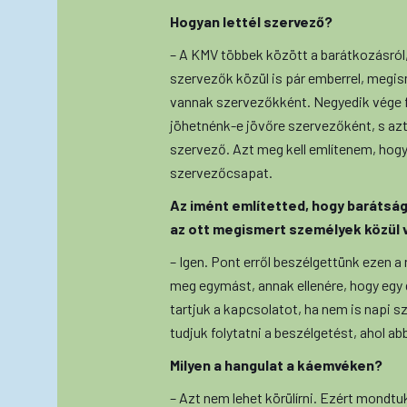
Hogyan lettél szervező?
– A KMV többek között a barátkozásról, 
szervezők közül is pár emberrel, megis
vannak szervezőkként. Negyedik vége f
jöhetnénk-e jövőre szervezőként, s azt
szervező. Azt meg kell említenem, hogy
szervezőcsapat.
Az imént említetted, hogy barátsá
az ott megismert személyek közül v
– Igen. Pont erről beszélgettünk ezen a
meg egymást, annak ellenére, hogy egy
tartjuk a kapcsolatot, ha nem is napi sz
tudjuk folytatni a beszélgetést, ahol a
Milyen a hangulat a káemvéken?
– Azt nem lehet körülírni. Ezért mondtu