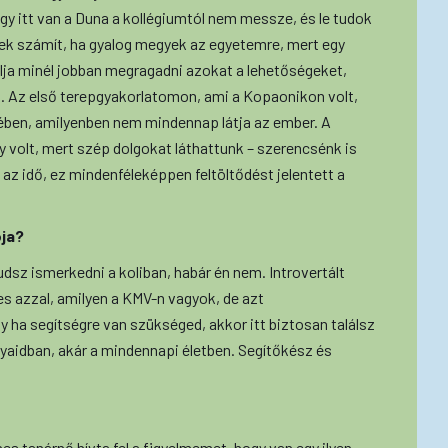
ogy itt van a Duna a kollégiumtól nem messze, és le tudok
ek számít, ha gyalog megyek az egyetemre, mert egy
lja minél jobban megragadni azokat a lehetőségeket,
. Az első terepgyakorlatomon, ami a Kopaonikon volt,
ében, amilyenben nem mindennap látja az ember. A
 volt, mert szép dolgokat láthattunk – szerencsénk is
t az idő, ez mindenféleképpen feltöltődést jelentett a
ója?
dsz ismerkedni a koliban, habár én nem. Introvertált
es azzal, amilyen a KMV-n vagyok, de azt
 ha segítségre van szükséged, akkor itt biztosan találsz
nyaidban, akár a mindennapi életben. Segítőkész és
s tanárnő hívta fel a figyelmemet, hogy van egy ilyen