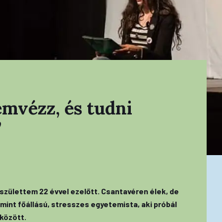
áemvézz, és tudni
”
zülettem 22 évvel ezelőtt. Csantavéren élek, de
mint főállású, stresszes egyetemista, aki próbál
 között.