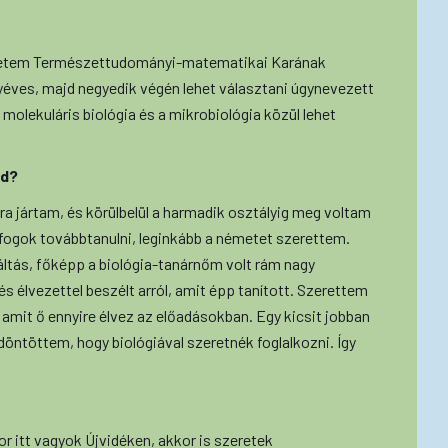
gyetem Természettudományi-matematikai Karának
yéves, majd negyedik végén lehet választani úgynevezett
 molekuláris biológia és a mikrobiológia közül lehet
ad?
ra jártam, és körülbelül a harmadik osztályig meg voltam
 fogok továbbtanulni, leginkább a németet szerettem.
ltás, főképp a biológia-tanárnőm volt rám nagy
és élvezettel beszélt arról, amit épp tanított. Szerettem
, amit ő ennyire élvez az előadásokban. Egy kicsit jobban
ntöttem, hogy biológiával szeretnék foglalkozni. Így
r itt vagyok Újvidéken, akkor is szeretek