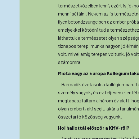
természetközelben lenni, ezért is jó, h
menni sétálni. Nekem az is természetn
ilyen betondzsungelben az ember próbá
amelyekkel kötődni tud a természethez
láthattuk a természetet olyan szépség
tíznapos terepi munka nagyon jó élmény
volt, mivel amíg terepen voltunk, jó vol
számomra.
Mióta vagy az Európa Kollégium lak
– Harmadik éve lakok a kollégiumban. Tu
személy vagyok, és ez teljesen ellentét
megtapasztaltam a három év alatt, hogy
olyan embert, aki segít, akár a tanulmá
összetartó közösség vagyunk.
Hol hallottál először a KMV-ről?
– Az akkori magyartanárnőm, Hajdú Ágne