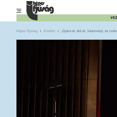
VE
Képes Ifjúság
Közélet
„Gyere el, éld át, káemvézz, és tudn