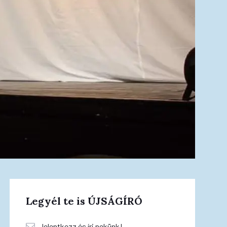
Legyél te is ÚJSÁGÍRÓ
Jelentkezz és írj nekünk!