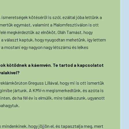
ismeretségek kötéséről is szól, ezáltal jóba lettünk a
mertük egymást, valamint a Malomfesztiválon is ott
elé megkérdeztük az elnököt, Oláh Tamást, hogy
 a választ kaptuk, hogy nyugodtan mehetünk, így lettem
 a mostani egy nagyon nagy létszámú és lelkes
gok kötődnek a káemvén. Te tartod a kapcsolatot
alakivel?
 reklámkörúton Greguss Lillával, hogy mi is ott ismertük
 gimibe jártunk. A KMV-n megismerkedtünk, és azóta is
inten, de ha fél év is elmúlik, mire találkozunk, ugyanott
bbahagytuk.
k mindenkinek, hogy jöjjön el, és tapasztalja meg, mert