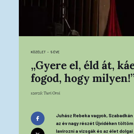
KÖZÉLET
5 ÉVE
„Gyere el, éld át, k
fogod, hogy milyen!
szerző:
Turi Orsi
Juhász Rebeka vagyok, Szabadkán s
az év nagy részét Újvidéken töltöm 
lavírozni a vizsgák és az élet dolgai