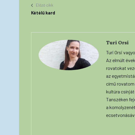
Előző cikk
Kétélű kard
Turi Orsi
Turi Orsi vagy
Az elmúlt évek
rovatokat vez
az egyetmisták
című rovatom 
kultúra csínjá
Tanszéken fej
a komolyzenét
ecsetvonásáva