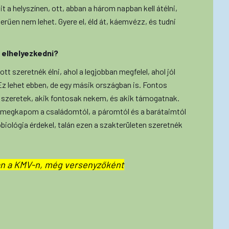
t a helyszínen, ott, abban a három napban kell átélni,
űen nem lehet. Gyere el, éld át, káemvézz, és tudni
l elhelyezkedni?
tt szeretnék élni, ahol a legjobban megfelel, ahol jól
 lehet ebben, de egy másik országban is. Fontos
 szeretek, akik fontosak nekem, és akik támogatnak.
 megkapom a családomtól, a páromtól és a barátaimtól
obiológia érdekel, talán ezen a szakterületen szeretnék
n a KMV-n, még versenyzőként