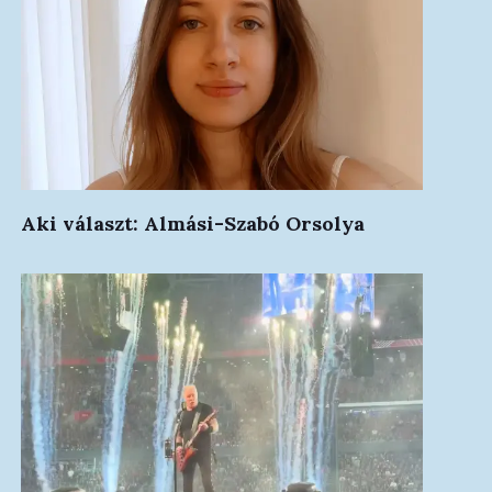
Aki választ: Almási-Szabó Orsolya