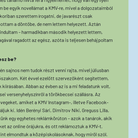
em be egyik novellámat a KMV-re, mivel a dolgozataimból
koriban szerettem írogatni, de javarészt csak
tottam a döntőbe, de nem lettem helyezett. Aztán
indultam – harmadikban második helyezett lettem,
gával ragadott az egész, azóta is teljesen behájpoltam
esz be?
n sajnos nem tudok részt venni rajta, mivel júliusban
dőszakom. Két évvel ezelőtt szervezőként segítettem,
kiírásában. Abban az évben az is a mi feladatunk volt,
ei versenyhelyszínről a törökbecsei szállásra. Az
zövegeket, amiket a KMV Instagram-, illetve Facebook-
ljuk ki. Idén Berényi Sári, Dimitrov Niki, Greguss Lilla,
tünk egy egyhetes reklámkörúton – azok a tanárok, akik
et az online órájukra, és ott reklámoztuk a KMV-t.
int elmondtuk a középiskolásoknak, hogy miről szól.