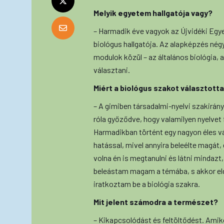
Melyik egyetem hallgatója vagy?
– Harmadik éve vagyok az Újvidéki E
biológus hallgatója. Az alapképzés nég
modulok közül – az általános biológia, a
választani.
Miért a biológus szakot választott
– A gimiben társadalmi-nyelvi szakirány
róla győződve, hogy valamilyen nyelvet
Harmadikban történt egy nagyon éles vá
hatással, mivel annyira beleélte magát, 
volna én is megtanulni és látni mindazt
beleástam magam a témába, s akkor eldö
iratkoztam be a biológia szakra.
Mit jelent számodra a természet?
– Kikapcsolódást és feltöltődést. Amiko