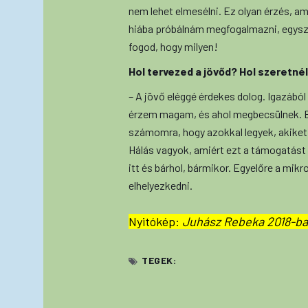
nem lehet elmesélni. Ez olyan érzés, ami
hiába próbálnám megfogalmazni, egyszer
fogod, hogy milyen!
Hol tervezed a jövőd? Hol szeretné
– A jövő eléggé érdekes dolog. Igazából o
érzem magam, és ahol megbecsülnek. Ez
számomra, hogy azokkal legyek, akiket
Hálás vagyok, amiért ezt a támogatást
itt és bárhol, bármikor. Egyelőre a mikr
elhelyezkedni.
Nyitókép:
Juhász Rebeka 2018-ba
TEGEK: