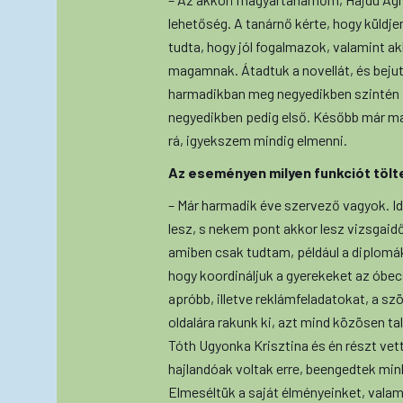
lehetőség. A tanárnő kérte, hogy küldj
tudta, hogy jól fogalmazok, valamint ak
magamnak. Átadtuk a novellát, és beju
harmadikban meg negyedikben szintén 
negyedikben pedig első. Később már ma
rá, igyekszem mindig elmenni.
Az eseményen milyen funkciót tölt
– Már harmadik éve szervező vagyok. Idé
lesz, s nekem pont akkor lesz vizsgai
amiben csak tudtam, például a diplomák 
hogy koordináljuk a gyerekeket az óbecs
apróbb, illetve reklámfeladatokat, a s
oldalára rakunk ki, azt mind közösen talá
Tóth Ugyonka Krisztina és én részt vet
hajlandóak voltak erre, beengedtek mink
Elmeséltük a saját élményeinket, valam