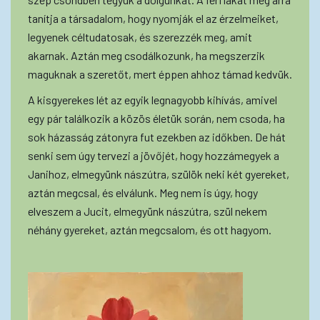
tanítja a társadalom, hogy nyomják el az érzelmeiket,
legyenek céltudatosak, és szerezzék meg, amit
akarnak. Aztán meg csodálkozunk, ha megszerzik
maguknak a szeretőt, mert éppen ahhoz támad kedvük.
A kisgyerekes lét az egyik legnagyobb kihívás, amivel
egy pár találkozik a közös életük során, nem csoda, ha
sok házasság zátonyra fut ezekben az időkben. De hát
senki sem úgy tervezi a jövőjét, hogy hozzámegyek a
Janihoz, elmegyünk nászútra, szülök neki két gyereket,
aztán megcsal, és elválunk. Meg nem is úgy, hogy
elveszem a Jucit, elmegyünk nászútra, szül nekem
néhány gyereket, aztán megcsalom, és ott hagyom.