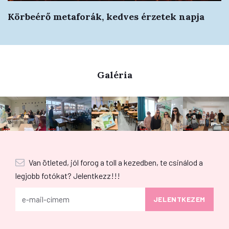
Körbeérő metaforák, kedves érzetek napja
Galéria
Van ötleted, jól forog a toll a kezedben, te csinálod a
legjobb fotókat? Jelentkezz!!!