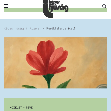
Képes Ifjúság
Közélet
Kerüld el a Janikat!
KÖZÉLET
1 ÉVE