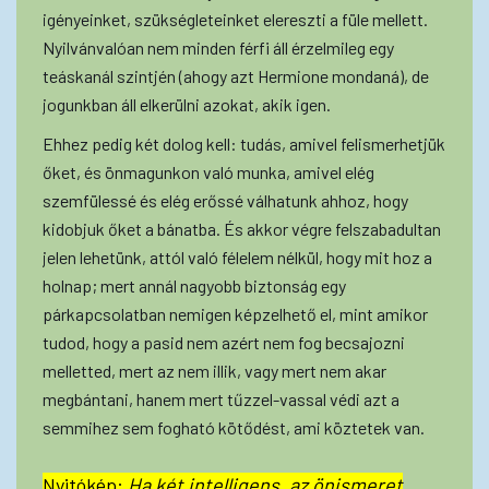
igényeinket, szükségleteinket elereszti a füle mellett.
Nyilvánvalóan nem minden férfi áll érzelmileg egy
teáskanál szintjén (ahogy azt Hermione mondaná), de
jogunkban áll elkerülni azokat, akik igen.
Ehhez pedig két dolog kell: tudás, amivel felismerhetjük
őket, és önmagunkon való munka, amivel elég
szemfülessé és elég erőssé válhatunk ahhoz, hogy
kidobjuk őket a bánatba. És akkor végre felszabadultan
jelen lehetünk, attól való félelem nélkül, hogy mit hoz a
holnap; mert annál nagyobb biztonság egy
párkapcsolatban nemigen képzelhető el, mint amikor
tudod, hogy a pasid nem azért nem fog becsajozni
melletted, mert az nem illik, vagy mert nem akar
megbántani, hanem mert tűzzel-vassal védi azt a
semmihez sem fogható kötődést, ami köztetek van.
Nyitókép:
Ha két intelligens, az önismeret