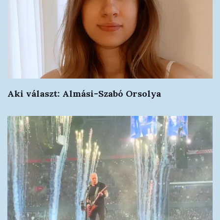
Aki választ: Almási-Szabó Orsolya