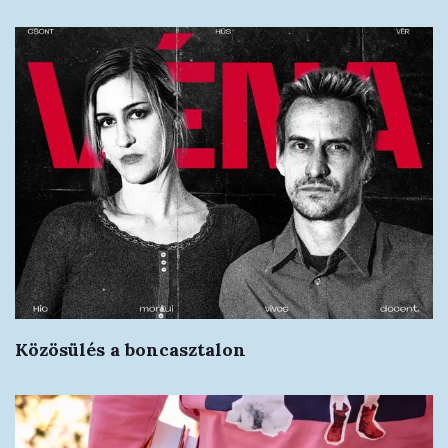
Közösülés a boncasztalon