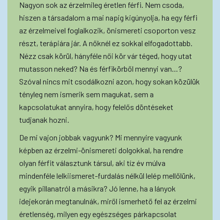
Nagyon sok az érzelmileg éretlen férfi. Nem csoda,
hiszen a társadalom a mai napig kigúnyolja, ha egy férfi
az érzelmeivel foglalkozik, önismereti csoporton vesz
részt, terápiára jár. A nőknél ez sokkal elfogadottabb.
Nézz csak körül, hányféle női kör vár téged, hogy utat
mutasson neked? Na és férfikörből mennyi van…?
Szóval nincs mit csodálkozni azon, hogy sokan közülük
tényleg nem ismerik sem magukat, sem a
kapcsolatukat annyira, hogy felelős döntéseket
tudjanak hozni.
De mi vajon jobbak vagyunk? Mi mennyire vagyunk
képben az érzelmi-önismereti dolgokkal, ha rendre
olyan férfit választunk társul, aki tíz év múlva
mindenféle lelkiismeret-furdalás nélkül lelép mellőlünk,
egyik pillanatról a másikra? Jó lenne, ha a lányok
idejekorán megtanulnák, miről ismerhető fel az érzelmi
éretlenség, milyen egy egészséges párkapcsolat