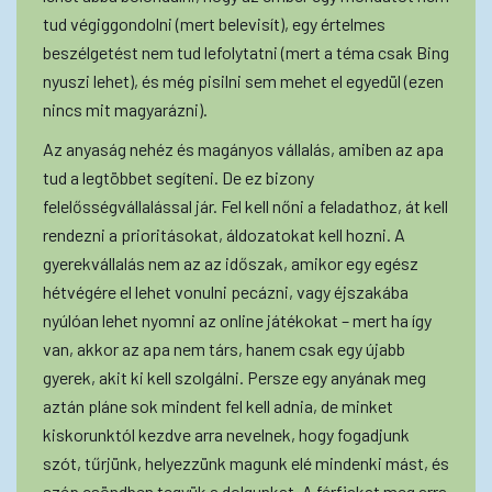
tud végiggondolni (mert belevisít), egy értelmes
beszélgetést nem tud lefolytatni (mert a téma csak Bing
nyuszi lehet), és még pisilni sem mehet el egyedül (ezen
nincs mit magyarázni).
Az anyaság nehéz és magányos vállalás, amiben az apa
tud a legtöbbet segíteni. De ez bizony
felelősségvállalással jár. Fel kell nőni a feladathoz, át kell
rendezni a prioritásokat, áldozatokat kell hozni. A
gyerekvállalás nem az az időszak, amikor egy egész
hétvégére el lehet vonulni pecázni, vagy éjszakába
nyúlóan lehet nyomni az online játékokat – mert ha így
van, akkor az apa nem társ, hanem csak egy újabb
gyerek, akit ki kell szolgálni. Persze egy anyának meg
aztán pláne sok mindent fel kell adnia, de minket
kiskorunktól kezdve arra nevelnek, hogy fogadjunk
szót, tűrjünk, helyezzünk magunk elé mindenki mást, és
szép csöndben tegyük a dolgunkat. A férfiakat meg arra