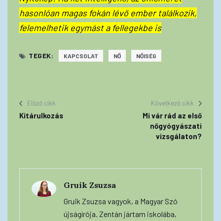
hasonlóan magas fokán lévő ember találkozik,
felemelhetik egymást a fellegekbe is
TEGEK:
KAPCSOLAT
NŐ
NŐISÉG
Előző cikk
Következő cikk
Kitárulkozás
Mi vár rád az első
nőgyógyászati
vizsgálaton?
Gruik Zsuzsa
Gruik Zsuzsa vagyok, a Magyar Szó
újságírója. Zentán jártam iskolába,