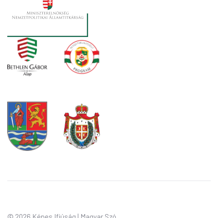
©
2026 Képes Ifjúság | Magyar Szó