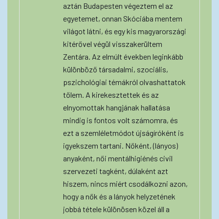
aztán Budapesten végeztem el az
egyetemet, onnan Skóciába mentem
világot látni, és egy kis magyarországi
kitérővel végül visszakerültem
Zentára. Az elmúlt években leginkább
különböző társadalmi, szociális,
pszichológiai témákról olvashattatok
tőlem. A kirekesztettek és az
elnyomottak hangjának hallatása
mindig is fontos volt számomra, és
ezt a szemléletmódot újságíróként is
igyekszem tartani. Nőként, (lányos)
anyaként, női mentálhigiénés civil
szervezeti tagként, dúlaként azt
hiszem, nincs miért csodálkozni azon,
hogy a nők és a lányok helyzetének
jobbá tétele különösen közel áll a