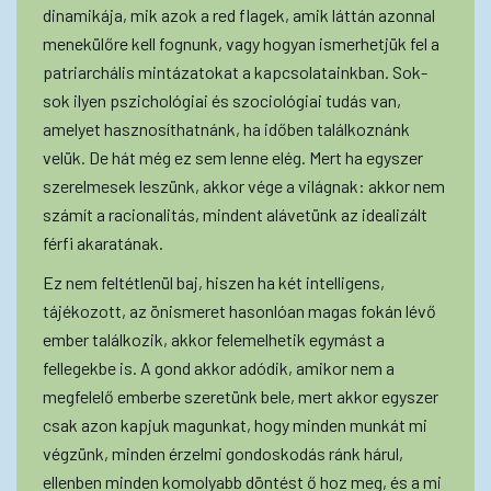
dinamikája, mik azok a red flagek, amik láttán azonnal
menekülőre kell fognunk, vagy hogyan ismerhetjük fel a
patriarchális mintázatokat a kapcsolatainkban. Sok-
sok ilyen pszichológiai és szociológiai tudás van,
amelyet hasznosíthatnánk, ha időben találkoznánk
velük. De hát még ez sem lenne elég. Mert ha egyszer
szerelmesek leszünk, akkor vége a világnak: akkor nem
számít a racionalitás, mindent alávetünk az idealizált
férfi akaratának.
Ez nem feltétlenül baj, hiszen ha két intelligens,
tájékozott, az önismeret hasonlóan magas fokán lévő
ember találkozik, akkor felemelhetik egymást a
fellegekbe is. A gond akkor adódik, amikor nem a
megfelelő emberbe szeretünk bele, mert akkor egyszer
csak azon kapjuk magunkat, hogy minden munkát mi
végzünk, minden érzelmi gondoskodás ránk hárul,
ellenben minden komolyabb döntést ő hoz meg, és a mi