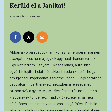
Kerüld el a Janikat!
szerző:
Gruik Zsuzsa
Abban a korban vagyok, amikor az ismerőseim már nem
utazgatnak és nem eljegyzik egymást, hanem válnak.
Egy-két-három kisgyerek, közös lakás, autó, hitel,
együtt felépített élet – és akkor hirtelen kiderül, hogy
amúgy a férj izgalmakat szeretne. Mondjuk egy barátnőt
vagy alkalmi partnereket, miközben a feleség meg
otthon szív a gyerekekkel. Mert félreértés ne essék: a
kisgyerekek tündériek, imádjuk őket, egy anya meg
különösen odáig meg vissza van a sajátjaiért. De bele
lehet abba bolondulni, hogy az ember egy mondatot nem