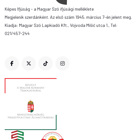
Képes Ifjúság - a Magyar Szó ifjúsági melléklete
Megjelenik szerdánként. Az első szám 1945. március 7-én jelent meg.
Kiadja: Magyar Szó Lapkiadó Kft., Vojvoda Mišić utca 1., Tel:
021/457-244