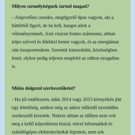
Milyen személyiségnek tartod magad?
–
Alapvetően csendes, megfigyelő típus vagyok, aki a
háttérből figyel, de ha kell, hangot adok a
véleményemnek. Ami viszont fontos számomra, abban
teljes szívvel és lélekkel benne vagyok, és az energiámat
oda összpontosítom. Szeretek kimozdulni, közösségben
lenni, olykor pedig teljesen megfelel az otthon nyugalma
is.
Mióta dolgozol szerkesztőként?
–
Ha jól emlékszem, talán 2014 vagy 2015 környékén jött
egy lehetőség, amikor még az akkor működő nyomdába
szerkesztőt kerestek. Nekem abban az időben nem volt
meg a kellő képesítésem hozzá, mivel informatikát és
számítógépes elektrotechnikát fejeztem, nem sok