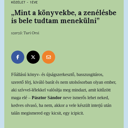
KÖZÉLET
1 ÉVE
„Mint a könyvekbe, a zenélésbe
is bele tudtam menekülni”
szerző:
Turi Orsi
Főállású könyv- és újságszerkesztő, basszusgitáros,
szerető férj, kiváló barát és nem utolsósorban olyan ember,
aki szívvel-lélekkel valósítja meg mindazt, amit kitűzött
maga elé –
Pásztor Sándor
neve ismerős lehet neked,
kedves olvasó, ha nem, akkor a vele készült interjú után
talán megismered egy kicsit, egy icipicit.