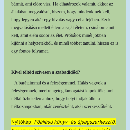
bármit, ami előre visz. Ha elhatározok valamit, akkor az
általában megvalósul, hiszem, hogy mindenkinek kell,
hogy legyen akár egy hivatás vagy cél a fejében. Ezek
megvalósítása mellett éltem a saját életem, csinálom amit
kell, amit elém sodor az élet. Próbálok minél jobban
kijönni a helyzetekből, és minél többet tanulni, hiszen ez is
egy fontos folyamat.
Kivel töltöd szívesen a szabadidőd?
–
A barátaimmal és a feleségemmel. Hálás vagyok a
feleségemnek, mert rengeteg támogatást kapok tőle, ami
nélkülözhetetlen ahhoz, hogy helyt tudjak állni a
hétköznapokban, akár zenészként, akár szerkesztőként.
Nyitókép:
Főállású könyv- és újságszerkesztő,