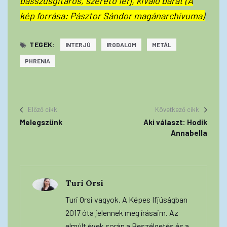
basszusgitáros, szerető férj, kiváló barát (A
kép forrása: Pásztor Sándor magánarchívuma)
TEGEK:
INTERJÚ
IRODALOM
METÁL
PHRENIA
Előző cikk
Következő cikk
Melegszünk
Aki választ: Hodik
Annabella
Turi Orsi
Turi Orsi vagyok. A Képes Ifjúságban
2017 óta jelennek meg írásaim. Az
elmúlt évek során a Beszélgetés és a