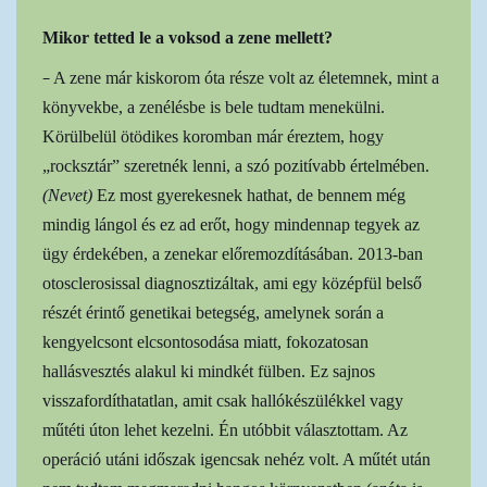
Mikor tetted le a voksod a zene mellett?
–
A zene már kiskorom óta része volt az életemnek, mint a
könyvekbe, a zenélésbe is bele tudtam menekülni.
Körülbelül ötödikes koromban már éreztem, hogy
„rocksztár” szeretnék lenni, a szó pozitívabb értelmében.
(Nevet)
Ez most gyerekesnek hathat, de bennem még
mindig lángol és ez ad erőt, hogy mindennap tegyek az
ügy érdekében, a zenekar előremozdításában. 2013-ban
otosclerosissal diagnosztizáltak, ami egy középfül belső
részét érintő genetikai betegség, amelynek során a
kengyelcsont elcsontosodása miatt, fokozatosan
hallásvesztés alakul ki mindkét fülben. Ez sajnos
visszafordíthatatlan, amit csak hallókészülékkel vagy
műtéti úton lehet kezelni. Én utóbbit választottam. Az
operáció utáni időszak igencsak nehéz volt. A műtét után