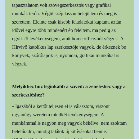
tapasztalatom volt szövegszerkesztés vagy grafikai
munkák terén. Végül szép lassan belejöttem és meg is
szerettem. Eleinte csak kisebb feladatokat kaptam, aztán
idővel egyre több mindenért én feleltem, ma pedig az
egyik fő tevékenységem, amit home office-ból végzek. A
Hírvivő katolikus lap szerkesztője vagyok, de érkeznek be
könyvek, szórólapok is, nyomdai, grafikai munkákat is
végzek.
Melyikhez húz leginkább a szíved: a zenéléshez vagy a
szerkesztéshez?
–
Igazából a kettőt teljesen el is választom, viszont
ugyanúgy szeretem mindkét tevékenységem. A
munkámmal is nagyon meg vagyok békélve, nem szoktam
belefáradni, mindig találok új kihívásokat benne.