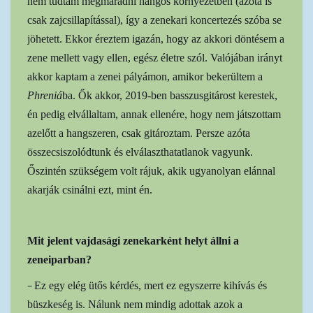
nem tudtam megmaradni hangos környezetben (azóta is
csak zajcsillapítással), így a zenekari koncertezés szóba se
jöhetett. Ekkor éreztem igazán, hogy az akkori döntésem a
zene mellett vagy ellen, egész életre szól. Valójában irányt
akkor kaptam a zenei pályámon, amikor bekerültem a
Phreniá
ba. Ők akkor, 2019-ben basszusgitárost kerestek,
én pedig elvállaltam, annak ellenére, hogy nem játszottam
azelőtt a hangszeren, csak gitároztam. Persze azóta
összecsiszolódtunk és elválaszthatatlanok vagyunk.
Őszintén szükségem volt rájuk, akik ugyanolyan elánnal
akarják csinálni ezt, mint én.
Mit jelent vajdasági zenekarként helyt állni a
zeneiparban?
–
Ez egy elég ütős kérdés, mert ez egyszerre kihívás és
büszkeség is. Nálunk nem mindig adottak azok a