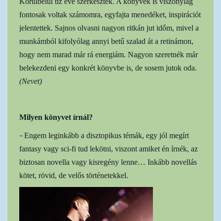
Körülbelül tíz éve szerkesztek. A könyvek is viszonylag
fontosak voltak számomra, egyfajta menedéket, inspirációt
jelentettek. Sajnos olvasni nagyon ritkán jut időm, mivel a
munkámból kifolyólag annyi betű szalad át a retinámon,
hogy nem marad már rá energiám. Nagyon szeretnék már
belekezdeni egy konkrét könyvbe is, de sosem jutok oda.
(Nevet)
Milyen könyvet írnál?
–
Engem leginkább a disztopikus témák, egy jól megírt
fantasy vagy sci-fi tud lekötni, viszont amiket én írnék, az
biztosan novella vagy kisregény lenne… Inkább novellás
kötet, rövid, de velős történetekkel.