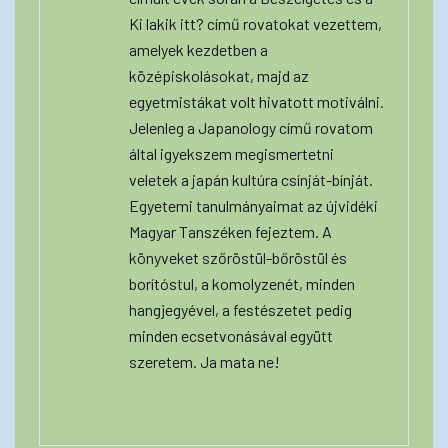
Ki lakik itt? című rovatokat vezettem,
amelyek kezdetben a
középiskolásokat, majd az
egyetmistákat volt hivatott motiválni.
Jelenleg a Japanology című rovatom
által igyekszem megismertetni
veletek a japán kultúra csínját-bínját.
Egyetemi tanulmányaimat az újvidéki
Magyar Tanszéken fejeztem. A
könyveket szőröstül-bőröstül és
borítóstul, a komolyzenét, minden
hangjegyével, a festészetet pedig
minden ecsetvonásával együtt
szeretem. Ja mata ne!