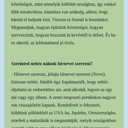
lehetőségek, mint némelyik külföldi országban, így sokkal
több kreativitásra, kitartásra van szükség, ahhoz, hogy
bármit el tudjunk érni. Viszont ez formál is bennünket.
Megtanuljuk, hogyan építsünk közönséget, hogyan
szervezzünk, hogyan hozzunk ki kevésből is ütőset. És ha
ez sikerül, az leírhatatlanul jó érzés.
Szerinted nehéz nálunk hírnevet szerezni?
–
Hírnevet szerezni, jófajta hírnevet szerezni
(Nevet)
,
biztosan nehéz. Inkább úgy fogalmaznék, hogy nehéz
eljuttatni az emberekhez azt, amit alkottál, legyen az egy
dal vagy egy album. A zenei megosztó portálokon nagyon
sok visszajelzést kapunk. Rendelések is érkeznek,
küldtünk pólóinkból az USA-ba, Japánba, Oroszországba,
emellett a statisztikák is megmutatják, melyik országokban