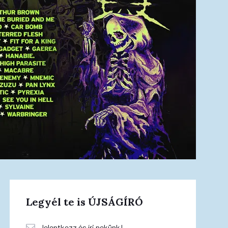
Legyél te is ÚJSÁGÍRÓ
Jelentkezz és írj nekünk!