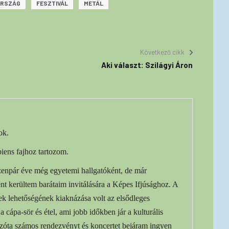
ORSZÁG
FESZTIVÁL
METÁL
Következő cikk
Aki választ: Szilágyi Áron
ok.
iens fajhoz tartozom.
izenpár éve még egyetemi hallgatóként, de már
nt kerültem barátaim invitálására a Képes Ifjúsághoz. A
yek lehetőségének kiaknázása volt az elsődleges
a cápa-sör és étel, ami jobb időkben jár a kulturális
óta számos rendezvényt és koncertet bejáram ingyen