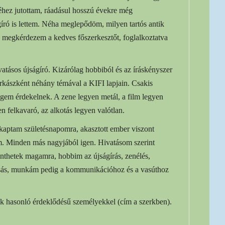
éhez jutottam, ráadásul hosszú évekre még
gíró is lettem. Néha meglepődöm, milyen tartós antik
és megkérdezem a kedves főszerkesztőt, foglalkoztatva
tásos újságíró. Kizárólag hobbiból és az íráskényszer
irkászként néhány témával a KIFI lapjain. Csakis
gem érdekelnek. A zene legyen metál, a film legyen
n felkavaró, az alkotás legyen valótlan.
kaptam születésnapomra, akasztott ember viszont
. Minden más nagyjából igen. Hivatásom szerint
inthetek magamra, hobbim az újságírás, zenélés,
asás, munkám pedig a kommunikációhoz és a vasúthoz
k hasonló érdeklődésű személyekkel (cím a szerkben).