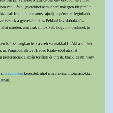
sük van pl. Valašské Meziříčí-ben egy esküvőn és emiatt
dom van”, és a „gyerekkel nem lehet” már igen idejétmúlt
iztosak lehetünk: a manus sajnálja a pénzt, és leginkább a
szerveznek a gyerekeknek is. Például lesz doboktatás,
– tehát minden, ami csak ahhoz kell, hogy mindenkinek jó
en is összhangban lesz a cseh vasutakkal is. Aki a síneket
n, az Prágából, illetve Hradec Královéból utazhat
 preferenciák alapján történik és thrash, black, death, vagy
vál
weboldalán
keresztül, ahol a naprakész információkkal
atban.