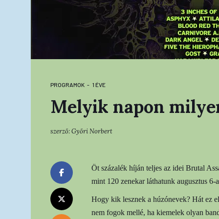
PROGRAMOK
1 ÉVE
Melyik napon milye
szerző:
Győri Norbert
Öt százalék híján teljes az idei Brutal Ass
mint 120 zenekar láthatunk augusztus 6-a
Hogy kik lesznek a húzónevek? Hát ez el
nem fogok mellé, ha kiemelek olyan ban