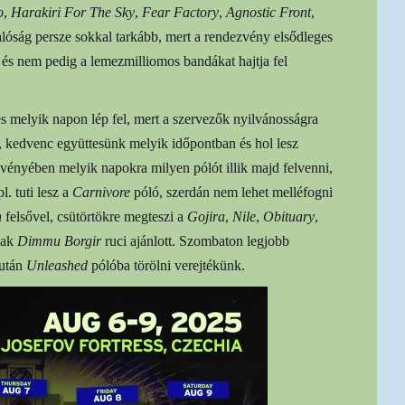
o
,
Harakiri For The Sky
,
Fear Factory
,
Agnostic Front
,
lóság persze sokkal tarkább, mert a rendezvény elsődleges
s és nem pedig a lemezmilliomos bandákat hajtja fel
és melyik napon lép fel, mert a szervezők nyilvánosságra
y, kedvenc együttesünk melyik időpontban és hol lesz
ggvényében melyik napokra milyen pólót illik majd felvenni,
l. tuti lesz a
Carnivore
póló, szerdán nem lehet melléfogni
n
felsővel, csütörtökre megteszi a
Gojira
,
Nile
,
Obituary
,
nak
D
i
mmu Borgir
ruci ajánlott. Szombaton legjobb
 után
Unleashed
pólóba törölni verejtékünk.