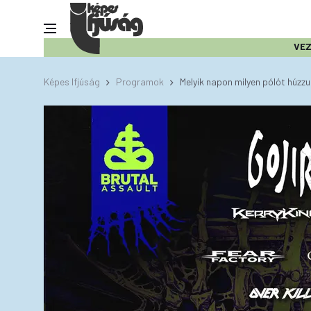
VE
Képes Ifjúság
Programok
Melyik napon milyen pólót húzz