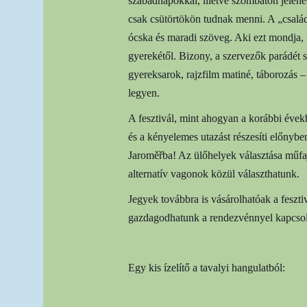
szabadnapokkal, illetve szombaton jelené
csak csütörtökön tudnak menni. A „csalá
ócska és maradi szöveg. Aki ezt mondja, b
gyerekétől. Bizony, a szervezők parádét 
gyereksarok, rajzfilm matiné, táborozás 
legyen.
A fesztivál, mint ahogyan a korábbi évekb
és a kényelemes utazást részesíti előnybe
Jaroměřba! Az ülőhelyek választása műfaji
alternatív vagonok közül választhatunk.
Jegyek továbbra is vásárolhatóak a feszti
gazdagodhatunk a rendezvénnyel kapcsol
Egy kis ízelítő a tavalyi hangulatból: