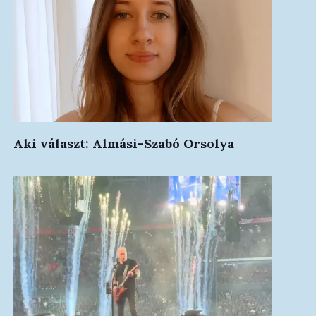
Aki választ: Almási-Szabó Orsolya