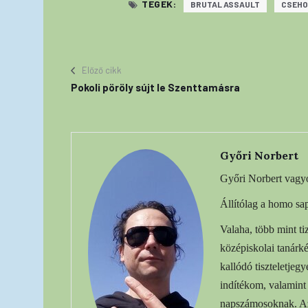
TEGEK:
BRUTAL ASSAULT
CSEH
Előző cikk
Pokoli pöröly sújt le Szenttamásra
Győri Norbert
Győri Norbert vagy
Állítólag a homo sap
Valaha, több mint t
középiskolai tanárké
kallódó tiszteletjeg
indítékom, valamint 
napszámosoknak. Az