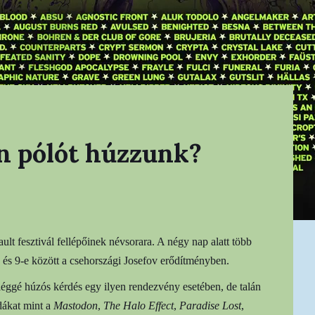
n pólót húzzunk?
ault fesztivál fellépőinek névsorara. A négy nap alatt több
 és 9-e között a csehországi Josefov erődítményben.
éggé húzós kérdés egy ilyen rendezvény esetében, de talán
dákat mint a
Mastodon
,
The Halo Effect
,
Paradise Lost
,