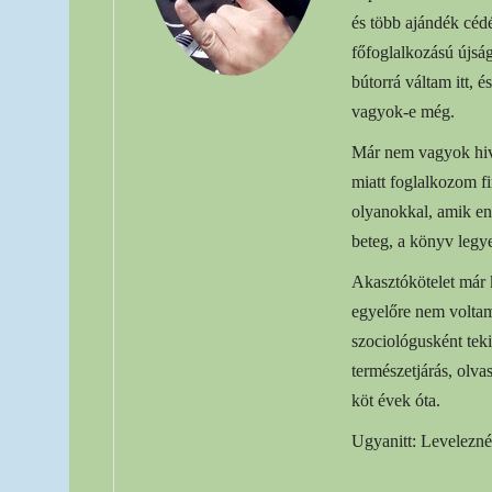
és több ajándék céd
főfoglalkozású újsá
bútorrá váltam itt, 
vagyok-e még.
Már nem vagyok hiva
miatt foglalkozom f
olyanokkal, amik en
beteg, a könyv legye
Akasztókötelet már 
egyelőre nem voltam
szociológusként tek
természetjárás, olv
köt évek óta.
Ugyanitt: Levelezné