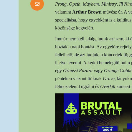
Prong
,
Opeth
,
Mayhem
,
Ministry
,
Ill Nin
valamint
Arthur Brown
művész úr. A va
specialitása, hogy egyébként is a kultiku
közönsége kegyeiért.
Immár nem kell találgatnunk azt sem, ki 
hozták a napi bontást. Az egyelőre rejtél
fellelhető, de azt tudjuk, a koncertek fü
illetve levenni. A keddi bemelegítő bulin p
egy
Oranssi Pazuzu
vagy
Orange Gobli
pénteken viszont fiúknak
Grave
, lányok
félmeztelenül ugrálni és
Overkill
koncert