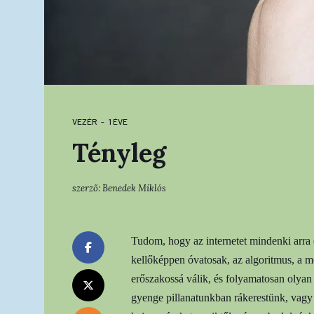
VEZÉR
1 ÉVE
Tényleg
szerző:
Benedek Miklós
Tudom, hogy az internetet mindenki arra
kellőképpen óvatosak, az algoritmus, a me
erőszakossá válik, és folyamatosan olyan
gyenge pillanatunkban rákerestünk, vagy é