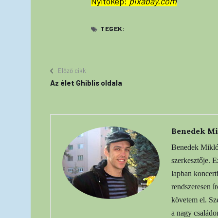
Nyitókép:
pixabay.com
TEGEK:
Előző cikk
Az élet Ghiblis oldala
Benedek Mi
Benedek Miklós
szerkesztője. 
lapban koncert
rendszeresen í
követem el. Sze
a nagy családo