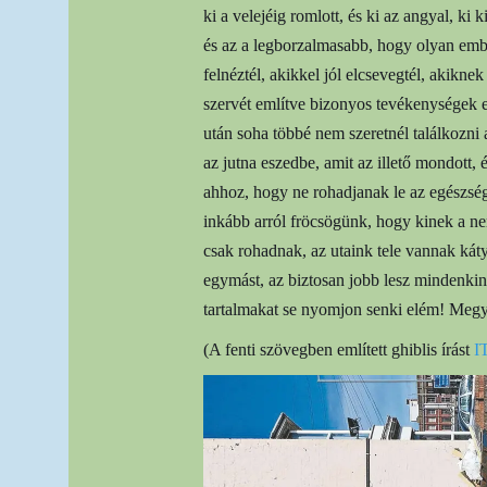
ki a velejéig romlott, és ki az angyal, ki
és az a legborzalmasabb, hogy olyan embe
felnéztél, akikkel jól elcsevegtél, akikn
szervét említve bizonyos tevékenységek el
után soha többé nem szeretnél találkozni 
az jutna eszedbe, amit az illető mondott,
ahhoz, hogy ne rohadjanak le az egészsé
inkább arról fröcsögünk, hogy kinek a n
csak rohadnak, az utaink tele vannak káty
egymást, az biztosan jobb lesz mindenkine
tartalmakat se nyomjon senki elém! Megy
(A fenti szövegben említett ghiblis írást
I