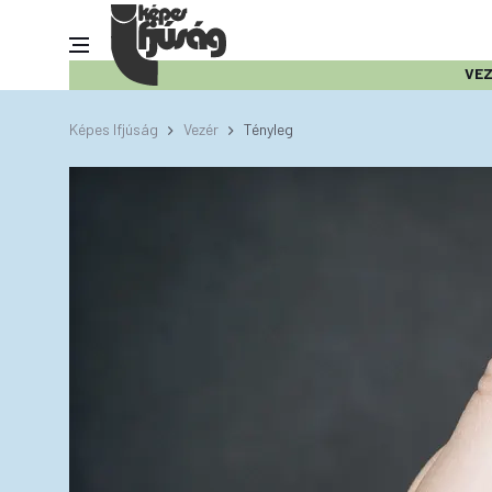
VE
Képes Ifjúság
Vezér
Tényleg