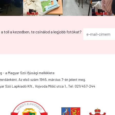
g a toll a kezedben, te csinálod a legjobb fotókat?
g - a Magyar Szó ifjúsági melléklete
zerdánként. Az első szám 1945. március 7-én jelent meg.
ar Szó Lapkiadó Kft., Vojvoda Mišić utca 1., Tel: 021/457-244