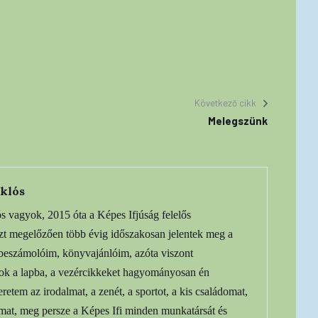
Következő cikk
Melegszünk
klós
 vagyok, 2015 óta a Képes Ifjúság felelős
Ezt megelőzően több évig időszakosan jelentek meg a
beszámolóim, könyvajánlóim, azóta viszont
rok a lapba, a vezércikkeket hagyományosan én
retem az irodalmat, a zenét, a sportot, a kis családomat,
mat, meg persze a Képes Ifi minden munkatársát és