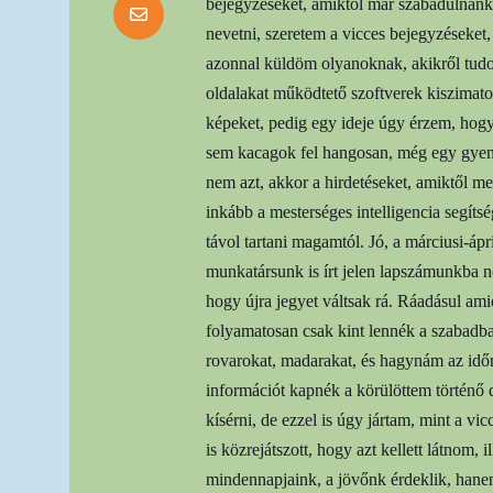
bejegyzéseket, amiktől már szabadulnánk,
nevetni, szeretem a vicces bejegyzéseket
azonnal küldöm olyanoknak, akikről tudo
oldalakat működtető szoftverek kiszimatol
képeket, pedig egy ideje úgy érzem, hog
sem kacagok fel hangosan, még egy gyen
nem azt, akkor a hirdetéseket, amiktől 
inkább a mesterséges intelligencia segíts
távol tartani magamtól. Jó, a márciusi-ápri
munkatársunk is írt jelen lapszámunkba n
hogy újra jegyet váltsak rá. Ráadásul am
folyamatosan csak kint lennék a szabadb
rovarokat, madarakat, és hagynám az időn
információt kapnék a körülöttem történő 
kísérni, de ezzel is úgy jártam, mint a vi
is közrejátszott, hogy azt kellett látnom,
mindennapjaink, a jövőnk érdeklik, hanem 