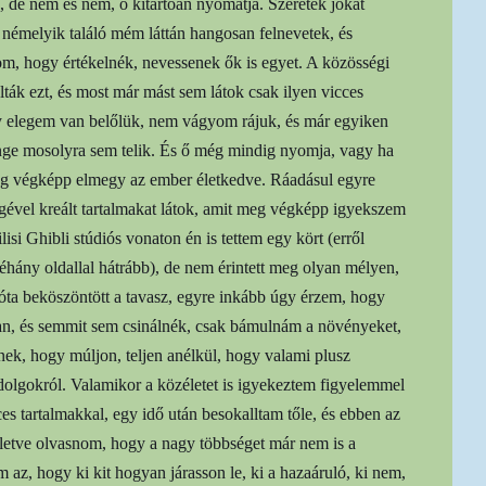
 de nem és nem, ő kitartóan nyomatja. Szeretek jókat
, némelyik találó mém láttán hangosan felnevetek, és
m, hogy értékelnék, nevessenek ők is egyet. A közösségi
ták ezt, és most már mást sem látok csak ilyen vicces
y elegem van belőlük, nem vágyom rájuk, és már egyiken
ge mosolyra sem telik. És ő még mindig nyomja, vagy ha
meg végképp elmegy az ember életkedve. Ráadásul egyre
égével kreált tartalmakat látok, amit meg végképp igyekszem
lisi Ghibli stúdiós vonaton én is tettem egy kört (erről
éhány oldallal hátrább), de nem érintett meg olyan mélyen,
ióta beköszöntött a tavasz, egyre inkább úgy érzem, hogy
an, és semmit sem csinálnék, csak bámulnám a növényeket,
ek, hogy múljon, teljen anélkül, hogy valami plusz
dolgokról. Valamikor a közéletet is igyekeztem figyelemmel
cces tartalmakkal, egy idő után besokalltam tőle, és ebben az
 illetve olvasnom, hogy a nagy többséget már nem is a
az, hogy ki kit hogyan járasson le, ki a hazaáruló, ki nem,