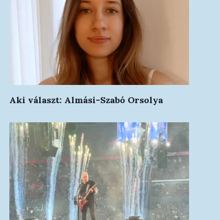
Aki választ: Almási-Szabó Orsolya