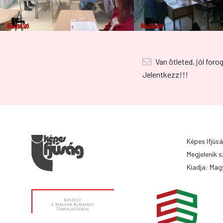
Van ötleted, jól foro
Jelentkezz!!!
Képes Ifjúsá
Megjelenik s
Kiadja: Magy