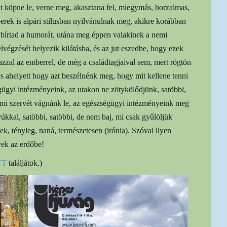
 kit köpne le, verne meg, akasztana fel, miegymás, borzalmas,
rek is alpári stílusban nyilvánulnak meg, akikre korábban
ek bírtad a humorát, utána meg éppen valakinek a nemi
végzését helyezik kilátásba, és az jut eszedbe, hogy ezek
azzal az emberrel, de még a családtagjaival sem, mert rögtön
 és ahelyett hogy azt beszélnénk meg, hogy mit kellene tenni
gügyi intézményeink, az utakon ne zötykölődjünk, satöbbi,
emi szervét vágnánk le, az egészségügyi intézményeink meg
úkkal, satöbbi, satöbbi, de nem baj, mi csak gyűlöljük
k, tényleg, naná, természetesen (irónia). Szóval ilyen
ek az erdőbe!
TT
találjátok.)