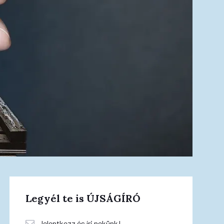
Legyél te is ÚJSÁGÍRÓ
Jelentkezz és írj nekünk!