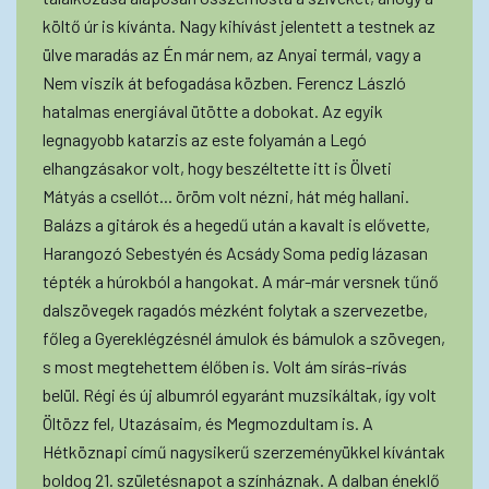
költő úr is kívánta. Nagy kihívást jelentett a testnek az
ülve maradás az Én már nem, az Anyai termál, vagy a
Nem viszik át befogadása közben. Ferencz László
hatalmas energiával ütötte a dobokat. Az egyik
legnagyobb katarzis az este folyamán a Legó
elhangzásakor volt, hogy beszéltette itt is Ölveti
Mátyás a csellót... öröm volt nézni, hát még hallani.
Balázs a gitárok és a hegedű után a kavalt is elővette,
Harangozó Sebestyén és Acsády Soma pedig lázasan
tépték a húrokból a hangokat. A már-már versnek tűnő
dalszövegek ragadós mézként folytak a szervezetbe,
főleg a Gyereklégzésnél ámulok és bámulok a szövegen,
s most megtehettem élőben is. Volt ám sírás-rívás
belül. Régi és új albumról egyaránt muzsikáltak, így volt
Öltözz fel, Utazásaim, és Megmozdultam is. A
Hétköznapi című nagysikerű szerzeményükkel kívántak
boldog 21. születésnapot a színháznak. A dalban éneklő