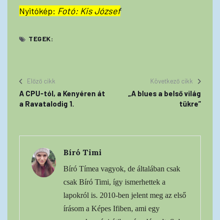
Nyitókép:
Fotó: Kis József
TEGEK:
Előző cikk
Következő cikk
A CPU-tól, a Kenyéren át
„A blues a belső világ
a Ravatalodig 1.
tükre”
Bíró Timi
Bíró Tímea vagyok, de általában csak
csak Bíró Timi, így ismerhettek a
lapokról is. 2010-ben jelent meg az első
írásom a Képes Ifiben, ami egy