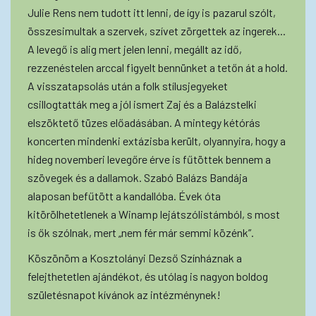
Julie Rens nem tudott itt lenni, de így is pazarul szólt,
összesimultak a szervek, szívet zörgettek az ingerek...
A levegő is alig mert jelen lenni, megállt az idő,
rezzenéstelen arccal figyelt bennünket a tetőn át a hold.
A visszatapsolás után a folk stílusjegyeket
csillogtatták meg a jól ismert Zaj és a Balázstelki
elszöktető tüzes előadásában. A mintegy kétórás
koncerten mindenki extázisba került, olyannyira, hogy a
hideg novemberi levegőre érve is fűtöttek bennem a
szövegek és a dallamok. Szabó Balázs Bandája
alaposan befűtött a kandallóba. Évek óta
kitörölhetetlenek a Winamp lejátszólistámból, s most
is ők szólnak, mert „nem fér már semmi közénk”.
Köszönöm a Kosztolányi Dezső Színháznak a
felejthetetlen ajándékot, és utólag is nagyon boldog
születésnapot kívánok az intézménynek!