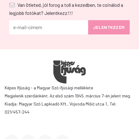
Van ötleted, jól forog a toll a kezedben, te csinálod a
legjobb fotókat? Jelentkezz!!!
Képes Ifjúság - a Magyar Szó ifjúsági melléklete
Megjelenik szerdánként. Az első szám 1945. március 7-én jelent meg.
Kiadja: Magyar Szó Lapkiadó Kft., Vojvoda Mišić utca 1., Tel:
021/457-244