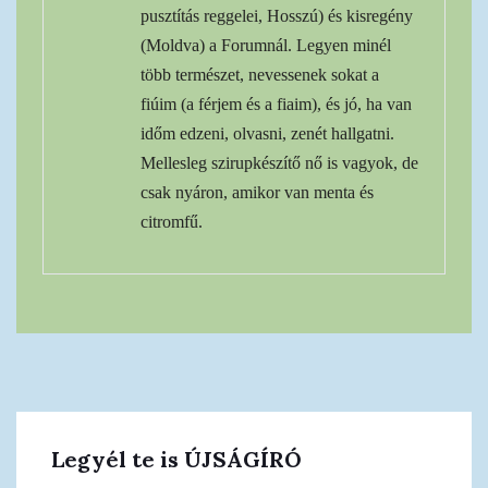
pusztítás reggelei, Hosszú) és kisregény
(Moldva) a Forumnál. Legyen minél
több természet, nevessenek sokat a
fiúim (a férjem és a fiaim), és jó, ha van
időm edzeni, olvasni, zenét hallgatni.
Mellesleg szirupkészítő nő is vagyok, de
csak nyáron, amikor van menta és
citromfű.
Legyél te is ÚJSÁGÍRÓ