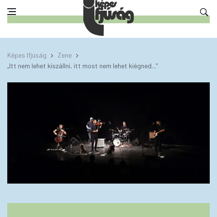
Képes Ifjúság
Zene
„Itt nem lehet kiszállni, itt most nem lehet kiégned...”