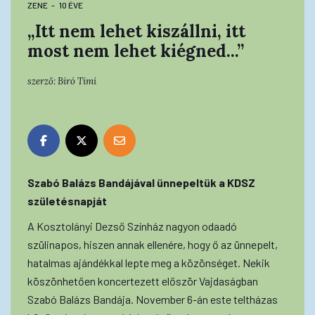
ZENE
10 ÉVE
„Itt nem lehet kiszállni, itt
most nem lehet kiégned...”
szerző:
Bíró Timi
Szabó Balázs Bandájával ünnepeltük a KDSZ
születésnapját
A Kosztolányi Dezső Színház nagyon odaadó
szülinapos, hiszen annak ellenére, hogy ő az ünnepelt,
hatalmas ajándékkal lepte meg a közönséget. Nekik
köszönhetően koncertezett először Vajdaságban
Szabó Balázs Bandája. November 6-án este teltházas