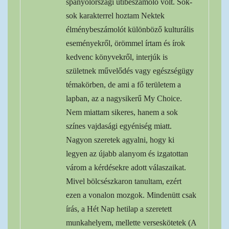
spanyolországi útibeszámoló volt. Sok-
sok karakterrel hoztam Nektek
élménybeszámolót különböző kulturális
eseményekről, örömmel írtam és írok
kedvenc könyvekről, interjúk is
születnek művelődés vagy egészségügy
témakörben, de ami a fő területem a
lapban, az a nagysikerű My Choice.
Nem miattam sikeres, hanem a sok
színes vajdasági egyéniség miatt.
Nagyon szeretek agyalni, hogy ki
legyen az újabb alanyom és izgatottan
várom a kérdésekre adott válaszaikat.
Mivel bölcsészkaron tanultam, ezért
ezen a vonalon mozgok. Mindenütt csak
írás, a Hét Nap hetilap a szeretett
munkahelyem, mellette verseskötetek (A