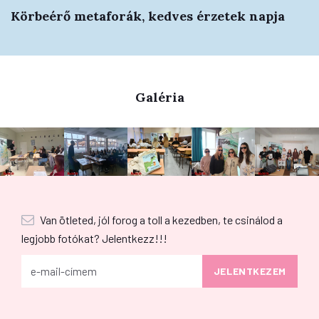
Körbeérő metaforák, kedves érzetek napja
Galéria
Van ötleted, jól forog a toll a kezedben, te csinálod a
legjobb fotókat? Jelentkezz!!!