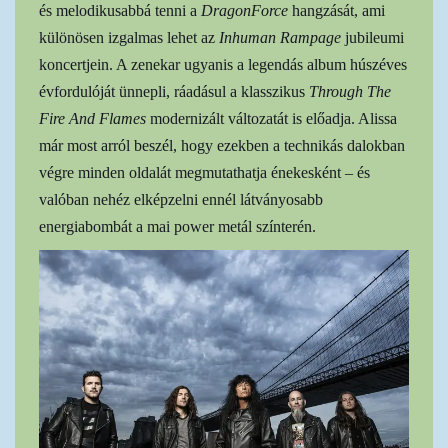
és melodikusabbá tenni a
DragonForce
hangzását, ami
különösen izgalmas lehet az
Inhuman Rampage
jubileumi
koncertjein. A zenekar ugyanis a legendás album húszéves
évfordulóját ünnepli, ráadásul a klasszikus
Through The
Fire And Flames
modernizált változatát is előadja. Alissa
már most arról beszél, hogy ezekben a technikás dalokban
végre minden oldalát megmutathatja énekesként – és
valóban nehéz elképzelni ennél látványosabb
energiabombát a mai power metál színterén.