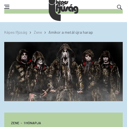
Képes Ifjúság
Zene
Amikor a metál újra harap
ZENE
1 HÓNAPJA