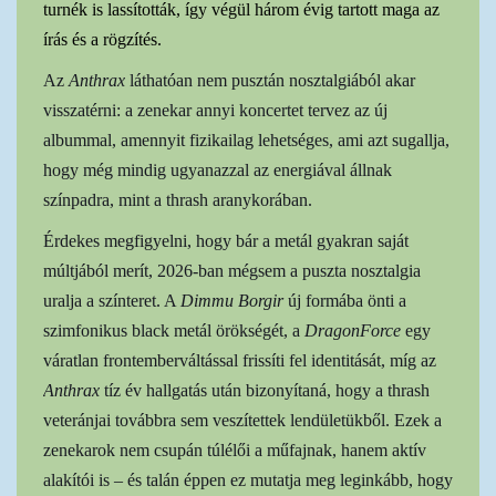
turnék is lassították, így végül három évig tartott maga az
írás és a rögzítés.
Az
Anthrax
láthatóan nem pusztán nosztalgiából akar
visszatérni: a zenekar annyi koncertet tervez az új
albummal, amennyit fizikailag lehetséges, ami azt sugallja,
hogy még mindig ugyanazzal az energiával állnak
színpadra, mint a thrash aranykorában.
Érdekes megfigyelni, hogy bár a metál gyakran saját
múltjából merít, 2026-ban mégsem a puszta nosztalgia
uralja a színteret. A
Dimmu Borgir
új formába önti a
szimfonikus black metál örökségét, a
DragonForce
egy
váratlan frontemberváltással frissíti fel identitását, míg az
Anthrax
tíz év hallgatás után bizonyítaná, hogy a thrash
veteránjai továbbra sem veszítettek lendületükből. Ezek a
zenekarok nem csupán túlélői a műfajnak, hanem aktív
alakítói is – és talán éppen ez mutatja meg leginkább, hogy