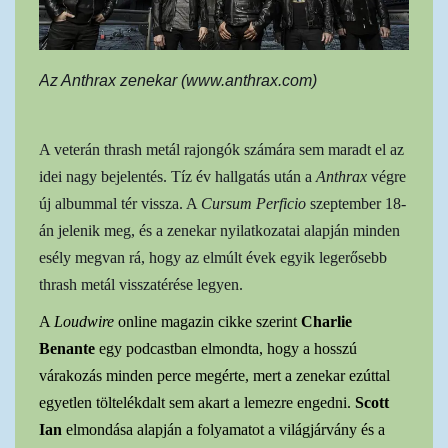
Az Anthrax zenekar (www.anthrax.com)
A veterán thrash metál rajongók számára sem maradt el az
idei nagy bejelentés. Tíz év hallgatás után a
Anthrax
végre
új albummal tér vissza. A
Cursum Perficio
szeptember 18-
án jelenik meg, és a zenekar nyilatkozatai alapján minden
esély megvan rá, hogy az elmúlt évek egyik legerősebb
thrash metál visszatérése legyen.
A
Loudwire
online magazin cikke szerint
Charlie
Benante
egy podcastban elmondta, hogy a hosszú
várakozás minden perce megérte, mert a zenekar ezúttal
egyetlen töltelékdalt sem akart a lemezre engedni.
Scott
Ian
elmondása alapján a folyamatot a világjárvány és a