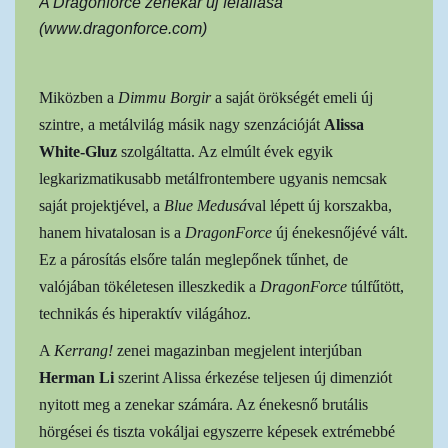
A Dragonforce zenekar új felállása
(www.dragonforce.com)
Miközben a
Dimmu Borgir
a saját örökségét emeli új
szintre, a metálvilág másik nagy szenzációját
Alissa
White-Gluz
szolgáltatta. Az elmúlt évek egyik
legkarizmatikusabb metálfrontembere ugyanis nemcsak
saját projektjével, a
Blue Medusá
val lépett új korszakba,
hanem hivatalosan is a
DragonForce
új énekesnőjévé vált.
Ez a párosítás elsőre talán meglepőnek tűnhet, de
valójában tökéletesen illeszkedik a
DragonForce
túlfűtött,
technikás és hiperaktív világához.
A
Kerrang!
zenei magazinban megjelent interjúban
Herman Li
szerint Alissa érkezése teljesen új dimenziót
nyitott meg a zenekar számára. Az énekesnő brutális
hörgései és tiszta vokáljai egyszerre képesek extrémebbé