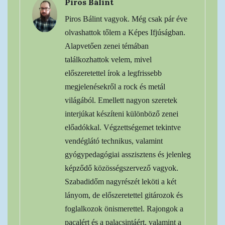
Piros Bálint
Piros Bálint vagyok. Még csak pár éve
olvashattok tőlem a Képes Ifjúságban.
Alapvetően zenei témában
találkozhattok velem, mivel
előszeretettel írok a legfrissebb
megjelenésekről a rock és metál
világából. Emellett nagyon szeretek
interjúkat készíteni különböző zenei
előadókkal. Végzettségemet tekintve
vendéglátó technikus, valamint
gyógypedagógiai asszisztens és jelenleg
képződő közösségszervező vagyok.
Szabadidőm nagyrészét leköti a két
lányom, de előszeretettel gitározok és
foglalkozok önismerettel. Rajongok a
pacalért és a palacsintáért, valamint a