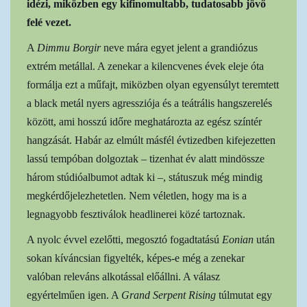
idézi, miközben egy kifinomultabb, tudatosabb jövő
felé vezet.
A
Dimmu Borgir
neve mára egyet jelent a grandiózus
extrém metállal. A zenekar a kilencvenes évek eleje óta
formálja ezt a műfajt, miközben olyan egyensúlyt teremtett
a black metál nyers agressziója és a teátrális hangszerelés
között, ami hosszú időre meghatározta az egész színtér
hangzását. Habár az elmúlt másfél évtizedben kifejezetten
lassú tempóban dolgoztak – tizenhat év alatt mindössze
három stúdióalbumot adtak ki –, státuszuk még mindig
megkérdőjelezhetetlen. Nem véletlen, hogy ma is a
legnagyobb fesztiválok headlinerei közé tartoznak.
A nyolc évvel ezelőtti, megosztó fogadtatású
Eonian
után
sokan kíváncsian figyelték, képes-e még a zenekar
valóban releváns alkotással előállni. A válasz
egyértelműen igen. A
Grand Serpent Rising
túlmutat egy