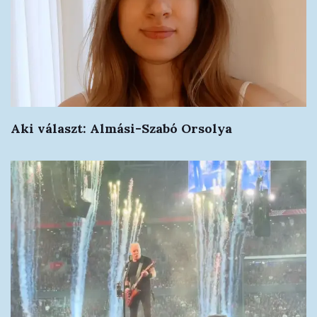
Aki választ: Almási-Szabó Orsolya