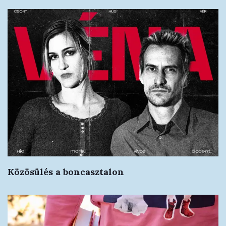
Közösülés a boncasztalon