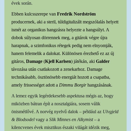
évek során.
Ebben kulcsszerepe van
Fredrik Nordström
producernek, aki a steril, túldigitalizált megszólalás helyett
ismét az organikus hangzásra helyezte a hangsúlyt. A
dobok súlyosan dörrennek meg, a gitárok végre újra
harapnak, a szimfonikus rétegek pedig nem elnyomják,
hanem felemelik a dalokat. Különösen érezhető ez az új
gitáros,
Damage
(
Kjell Karlsen
)
játékán, aki
Galder
távozása után csatlakozott a zenekarhoz. Damage
technikásabb, ösztönösebb energiát hozott a csapatba,
amely frissességet adott a
Dimmu Borgir
hangzásának.
A lemez egyik legérdekesebb aspektusa mégis az, hogy
miközben bátran épít a nosztalgiára, sosem válik
önismétlővé. A norvég nyelvű dalok – például az
Ulvgjeld
& Blodsodel
vagy a
Slik Minnes en Alkymist
– a
kilencvenes évek misztikus északi világát idézik meg,