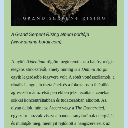
A Grand Serpent Rising album borítója
(www.dimmu-borgir.com)
A nyitó
Tridentium
rögtön megteremti azt a baljós, mégis
elegáns atmoszférát, amely mindig is a
Dimmu Borgir
egyik legerősebb fegyvere volt. A sötét vonósszólamok, a
rituális hangulatú tiszta ének és a fokozatosan felépülő
agresszió már az első percekben jelzi: ezúttal a zenekar
sokkal koncentráltabban és tudatosabban alkotott. Az
olyan dalok, mint az
Ascent
vagy a
The Exonerated
,
egyszerre hozzák vissza a banda aranykorának energiáját
és mutatják meg, mennyit fejlődött a hangszerelésük az