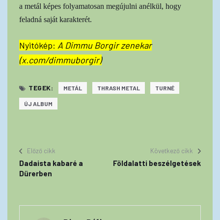
a metál képes folyamatosan megújulni anélkül, hogy
feladná saját karakterét.
Nyitókép:
A Dimmu Borgir zenekar
(x.com/dimmuborgir)
TEGEK:
METÁL
THRASH METAL
TURNÉ
ÚJ ALBUM
Előző cikk
Következő cikk
Dadaista kabaré a
Földalatti beszélgetések
Dürerben