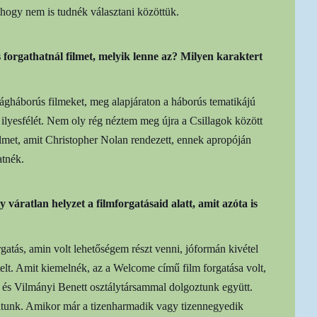
 hogy nem is tudnék választani közöttük.
 forgathatnál filmet, melyik lenne az? Milyen karaktert
lágháborús filmeket, meg alapjáraton a háborús tematikájú
y ilyesfélét. Nem oly rég néztem meg újra a Csillagok között
lmet, amit Christopher Nolan rendezett, ennek apropóján
atnék.
váratlan helyzet a filmforgatásaid alatt, amit azóta is
rgatás, amin volt lehetőségem részt venni, jóformán kivétel
telt. Amit kiemelnék, az a Welcome című film forgatása volt,
 és Vilmányi Benett osztálytársammal dolgoztunk együtt.
tunk. Amikor már a tizenharmadik vagy tizennegyedik