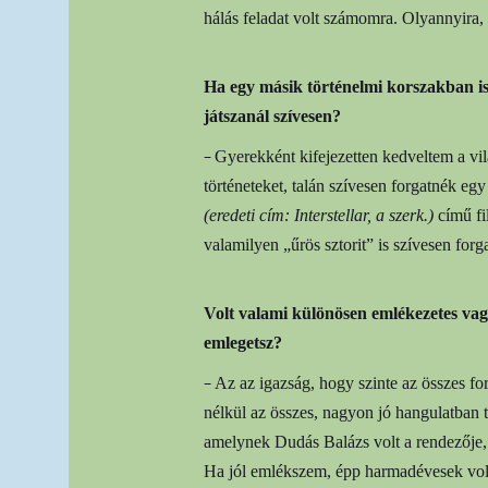
hálás feladat volt számomra. Olyannyira,
Ha egy másik történelmi korszakban is
játszanál szívesen?
–
Gyerekként kifejezetten kedveltem a vi
történeteket, talán szívesen forgatnék eg
(eredeti cím: Interstellar, a szerk.)
című fi
valamilyen „űrös sztorit” is szívesen forg
Volt valami különösen emlékezetes vagy 
emlegetsz?
–
Az az igazság, hogy szinte az összes fo
nélkül az összes, nagyon jó hangulatban 
amelynek Dudás Balázs volt a rendezője,
Ha jól emlékszem, épp harmadévesek vol