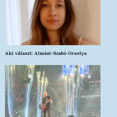
Aki választ: Almási-Szabó Orsolya