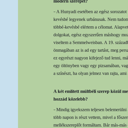
modern szerepet?
–
A Hunyadi esetében az egész sorozatot t
kevésbé legyenek urbánusak. Nem tudom,
többé-kevésbé elértem a célomat. Alapve
dolgokat, egész egyszerűen máshogy moz
viseltem a Semmelweisban. A 19. századb
önmagában az is ad egy tartást, meg pers
ez egyrészt nagyon kifejező tud lenni, má
egy öltönyben vagy egy pizsamában, vag
a színészt, ha olyan jelmez van rajta, ami
A két említett múltbéli szerep közül 
hozzád közelebb?
–
Mindig igyekszem teljesen belemerüln
több napon is részt vettem, mivel a fősz
mellékszereplőt formáltam. Bár más-más