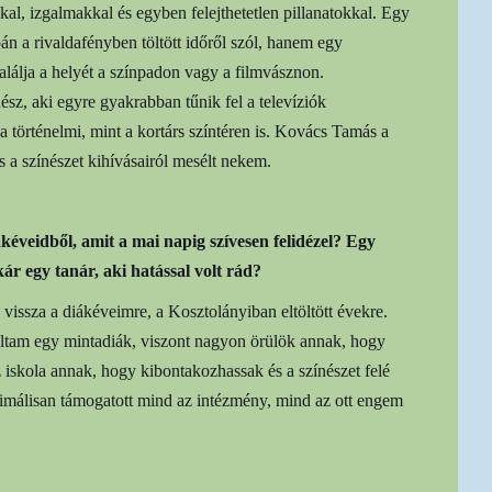
kkal, izgalmakkal és egyben felejthetetlen pillanatokkal. Egy
án a rivaldafényben töltött időről szól, hanem egy
alálja a helyét a színpadon vagy a filmvásznon.
ész, aki egyre gyakrabban tűnik fel a televíziók
a történelmi, mint a kortárs színtéren is. Kovács Tamás a
s a színészet kihívásairól mesélt nekem.
kéveidből, amit a mai napig szívesen felidézel? Egy
ár egy tanár, aki hatással volt rád?
ssza a diákéveimre, a Kosztolányiban eltöltött évekre.
oltam egy mintadiák, viszont nagyon örülök annak, hogy
az iskola annak, hogy kibontakozhassak és a színészet felé
imálisan támogatott mind az intézmény, mind az ott engem