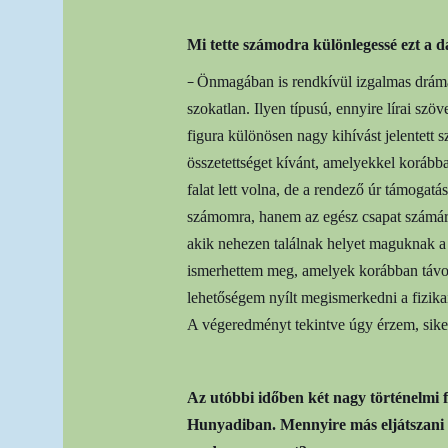
Mi tette számodra különlegessé ezt a 
–
Önmagában is rendkívül izgalmas dráma, 
szokatlan. Ilyen típusú, ennyire lírai szö
figura különösen nagy kihívást jelentett
összetettséget kívánt, amelyekkel korá
falat lett volna, de a rendező úr támogat
számomra, hanem az egész csapat számára
akik nehezen találnak helyet maguknak a
ismerhettem meg, amelyek korábban távol
lehetőségem nyílt megismerkedni a fizikai
A végeredményt tekintve úgy érzem, sike
Az utóbbi időben két nagy történelmi 
Hunyadiban. Mennyire más eljátszani 