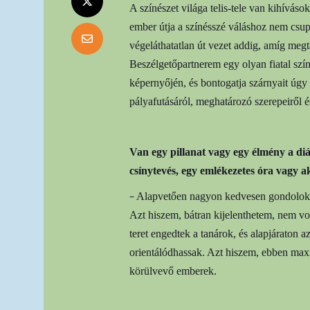
A színészet világa telis-tele van kihíváso
ember útja a színésszé váláshoz nem csup
végeláthatatlan út vezet addig, amíg megt
Beszélgetőpartnerem egy olyan fiatal szín
képernyőjén, és bontogatja szárnyait úgy 
pályafutásáról, meghatározó szerepeiről é
Van egy pillanat vagy egy élmény a diá
csínytevés, egy emlékezetes óra vagy ak
–
Alapvetően nagyon kedvesen gondolok vi
Azt hiszem, bátran kijelenthetem, nem v
teret engedtek a tanárok, és alapjáraton 
orientálódhassak. Azt hiszem, ebben max
körülvevő emberek.