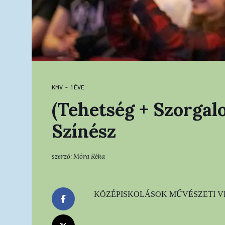
KMV
1 ÉVE
(Tehetség + Szorgal
Színész
szerző:
Móra Réka
KÖZÉPISKOLÁSOK MŰVÉSZETI VE