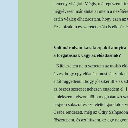
kemény világtól. Mégis, már egészen kics
négyévesen már áhítattal ültem a nézőtér
aztán végleg elhatároztam, hogy ezen az 
Ez a bizalom és szeretet azóta is elkísér,
Volt már olyan karakter, akit annyira 
a forgatásnak vagy az előadásnak?
–
Kifejezetten nem szeretem az utolsó el
érzés, hogy egy előadást most játszunk u
attól függetlenül, hogy jól sikerült-e az 
az összes szerepet nehezen engedem el. 
emlékszem, viszont több meghatározó sze
nagyon sokszor és szeretettel gondolok v
Csaba rendezett, még az Ódry Színpadon,
főszerepem, és azt hiszem, ez egy nagyo