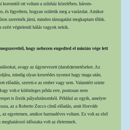
i koromtól ott voltam a színház közelében, három-
en, és figyeltem, hogyan születik meg a varázslat. Amikor
úton szeretnék járni, minden támogatást megkaptam tőlük.
 és ezért végtelenül hálás vagyok nekik.
megszerettél, hogy nehezen engedted el miután vége lett
őadásokat, avagy az úgynevezett (darab)temetéseket. Az
toljára, mindig olyan keserédes nyomot hagy maga után,
adott előadás, szereti-e az ember vagy sem. Valamiért szinte
Hogy volt-e különleges példa erre, pontosan nem
repet is őrzök pályafutásomból. Például az egyik, amelyre
issza, az a Roberto Zucco című előadás, amit Horváth
 az egyetemen, amikor harmadéves voltam. Ez volt az első
n meghatározó időszaka volt az életemnek.