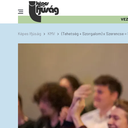
VE
Képes Ifjúság
KMV
(Tehetség + Szorgalom) x Szerencse = 