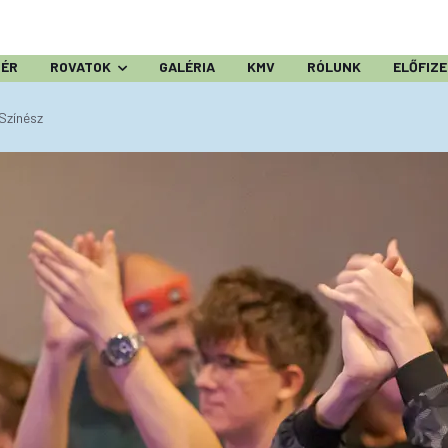
ZÉR
ROVATOK
GALÉRIA
KMV
RÓLUNK
ELŐFIZ
Színész