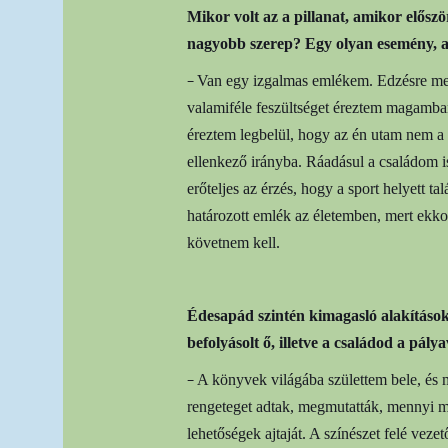
Mikor volt az a pillanat, amikor elősz
nagyobb szerep? Egy olyan esemény, ami
–
Van egy izgalmas emlékem. Edzésre men
valamiféle feszültséget éreztem magamba
éreztem legbelül, hogy az én utam nem a
ellenkező irányba. Ráadásul a családom is
erőteljes az érzés, hogy a sport helyett t
határozott emlék az életemben, mert ekko
követnem kell.
Édesapád szintén kimagasló alakításo
befolyásolt ő, illetve a családod a pál
–
A könyvek világába születtem bele, és 
rengeteget adtak, megmutatták, mennyi mi
lehetőségek ajtaját. A színészet felé vezet