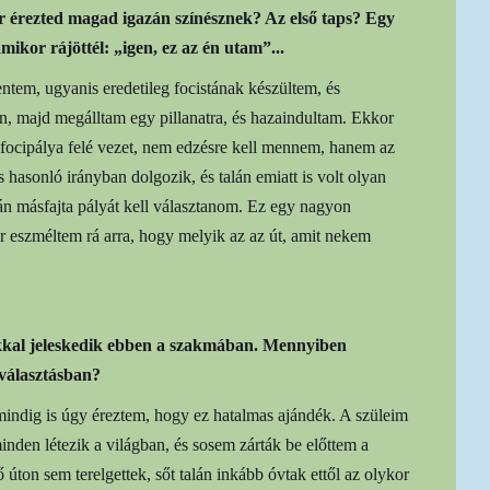
ör érezted magad igazán színésznek? Az első taps? Egy
kor rájöttél: „igen, ez az én utam”...
tem, ugyanis eredetileg focistának készültem, és
n, majd megálltam egy pillanatra, és hazaindultam. Ekkor
 focipálya felé vezet, nem edzésre kell mennem, hanem az
 hasonló irányban dolgozik, és talán emiatt is volt olyan
alán másfajta pályát kell választanom. Ez egy nagyon
r eszméltem rá arra, hogy melyik az az út, amit nekem
kkal jeleskedik ebben a szakmában. Mennyiben
yaválasztásban?
mindig is úgy éreztem, hogy ez hatalmas ajándék. A szüleim
nden létezik a világban, és sosem zárták be előttem a
ő úton sem terelgettek, sőt talán inkább óvtak ettől az olykor