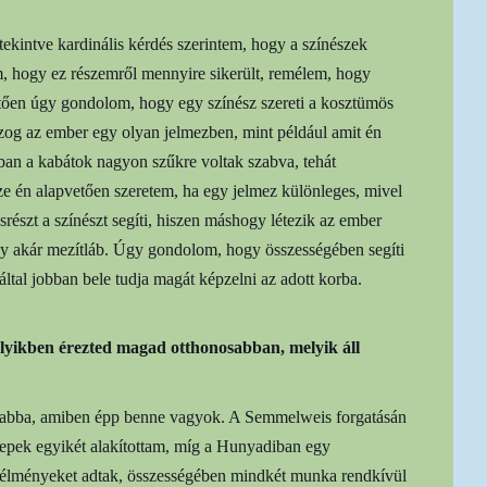
ekintve kardinális kérdés szerintem, hogy a színészek
 hogy ez részemről mennyire sikerült, remélem, hogy
tően úgy gondolom, hogy egy színész szereti a kosztümös
og az ember egy olyan jelmezben, mint például amit én
an a kabátok nagyon szűkre voltak szabva, tehát
ze én alapvetően szeretem, ha egy jelmez különleges, mivel
srészt a színészt segíti, hiszen máshogy létezik az ember
y akár mezítláb. Úgy gondolom, hogy összességében segíti
 által jobban bele tudja magát képzelni az adott korba.
melyikben érezted magad otthonosabban, melyik áll
i abba, amiben épp benne vagyok. A Semmelweis forgatásán
erepek egyikét alakítottam, míg a Hunyadiban egy
 élményeket adtak, összességében mindkét munka rendkívül