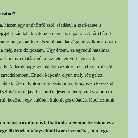
darabot?
hiszen egy antihősről szól, ráadásul a szerkezete is
veggel ritkán találkozik az ember a színpadon. A rám bízott
 számomra, a karakter kiszámíthatatlansága, misztikuma olyan
bban még nem dolgoztam. Úgy érzem, ez egyedül hatalmas
ása és iránymutatása nélkülözhetetlen volt nemcsak
 is. A darab nagy vonalakban azokról az emberekről szól,
 társadalomban. Ennek kapcsán olyan mély rétegeket
 álltak tőlem. Külön öröm számomra, hogy ezen keresztül
 színház műfajával is, ami teljesen új terep volt számomra.
rült közösen egy valóban különleges előadást létrehoznunk.
filmben/sorozatban is láthattunk: a Semmelweisban és a
egy történelemkönyvekből ismert személyt, mint egy