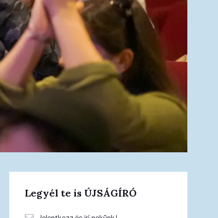
Legyél te is ÚJSÁGÍRÓ
Jelentkezz és írj nekünk!