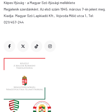
Képes Ifjúság - a Magyar Szó ifjúsági melléklete
Megjelenik szerdánként. Az első szám 1945. március 7-én jelent meg.
Kiadja: Magyar Szó Lapkiadó Kft., Vojvoda Mišić utca 1., Tel:
021/457-244