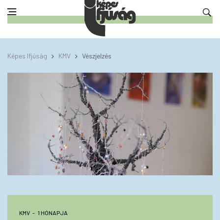
Képes Ifjúság
KMV
Vészjelzés
KMV
1 HÓNAPJA