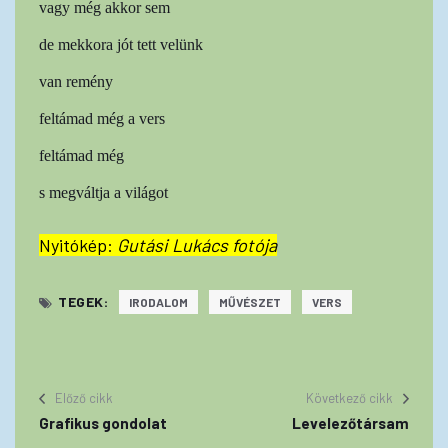
vagy még akkor sem
de mekkora jót tett velünk
van remény
feltámad még a vers
feltámad még
s megváltja a világot
Nyitókép:
Gutási Lukács fotója
TEGEK:
IRODALOM
MŰVÉSZET
VERS
Előző cikk
Következő cikk
Grafikus gondolat
Levelezőtársam