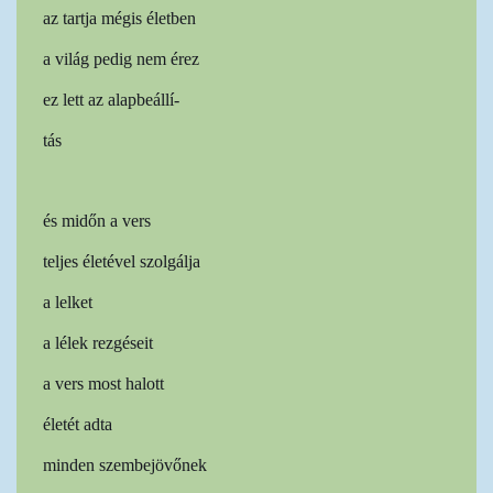
az tartja mégis életben
a világ pedig nem érez
ez lett az alapbeállí-
tás
és midőn a vers
teljes életével szolgálja
a lelket
a lélek rezgéseit
a vers most halott
életét adta
minden szembejövőnek