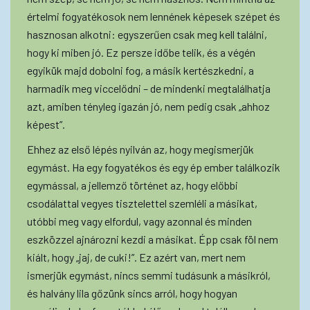
értelmi fogyatékosok nem lennének képesek szépet és
hasznosan alkotni: egyszerűen csak meg kell találni,
hogy ki miben jó. Ez persze időbe telik, és a végén
egyikük majd dobolni fog, a másik kertészkedni, a
harmadik meg viccelődni – de mindenki megtalálhatja
azt, amiben tényleg igazán jó, nem pedig csak „ahhoz
képest”.
Ehhez az első lépés nyilván az, hogy megismerjük
egymást. Ha egy fogyatékos és egy ép ember találkozik
egymással, a jellemző történet az, hogy előbbi
csodálattal vegyes tisztelettel szemléli a másikat,
utóbbi meg vagy elfordul, vagy azonnal és minden
eszközzel ajnározni kezdi a másikat. Épp csak föl nem
kiált, hogy „jaj, de cuki!”. Ez azért van, mert nem
ismerjük egymást, nincs semmi tudásunk a másikról,
és halvány lila gőzünk sincs arról, hogy hogyan