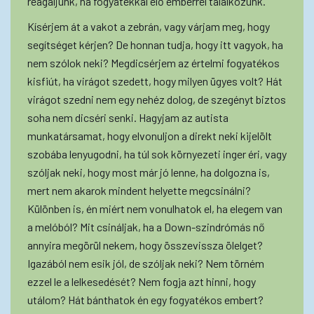
reagáljunk, ha fogyatékkal élő emberrel találkozunk.
Kísérjem át a vakot a zebrán, vagy várjam meg, hogy
segítséget kérjen? De honnan tudja, hogy itt vagyok, ha
nem szólok neki? Megdicsérjem az értelmi fogyatékos
kisfiút, ha virágot szedett, hogy milyen ügyes volt? Hát
virágot szedni nem egy nehéz dolog, de szegényt biztos
soha nem dicséri senki. Hagyjam az autista
munkatársamat, hogy elvonuljon a direkt neki kijelölt
szobába lenyugodni, ha túl sok környezeti inger éri, vagy
szóljak neki, hogy most már jó lenne, ha dolgozna is,
mert nem akarok mindent helyette megcsinálni?
Különben is, én miért nem vonulhatok el, ha elegem van
a melóból? Mit csináljak, ha a Down-szindrómás nő
annyira megörül nekem, hogy összevissza ölelget?
Igazából nem esik jól, de szóljak neki? Nem törném
ezzel le a lelkesedését? Nem fogja azt hinni, hogy
utálom? Hát bánthatok én egy fogyatékos embert?