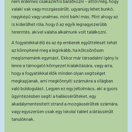
nem érdemes csakazértis barátkozni – attól még, hogy
valaki vak vagy mozgássérült, ugyanúgy lehet bunkó,
nagyképű vagy unalmas, mint bárki más. Mint ahogy az
is kiderülhet róla, hogy ő az egyik legnagyszerűbb
teremtés, akivel valaha alkalmunk volt találkozni.
A fogyatékkal élő és az ép emberek együttélését tehát
az könnyítené meg a leginkább, ha kölcsönösen
megismernénk egymást. Ekkor már társadalmi igény is
lenne a támogató környezet kialakítására, vagy arra,
hogy a fogyatékkal élők minden olyan segítséget
megkapjanak, ami megkönnyíti számukra a világban
való boldogulást. Legyen ez egy jeltolmács, aki a gyors
ügyintézésben segíti a hallássérülteket, egy
akadálymentesített strand a mozgássérültek számára,
vagy egyszerűen csak egy iskolai tablet a látássérült
tanulóknak.