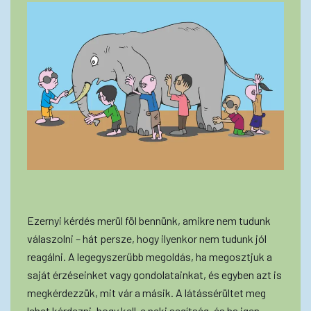
Ezernyi kérdés merül föl bennünk, amikre nem tudunk
válaszolni – hát persze, hogy ilyenkor nem tudunk jól
reagálni. A legegyszerűbb megoldás, ha megosztjuk a
saját érzéseinket vagy gondolatainkat, és egyben azt is
megkérdezzük, mit vár a másik. A látássérültet meg
lehet kérdezni, hogy kell-e neki segítség, és ha igen,