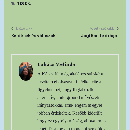
TEGEK:
Előző cikk
Következő cikk
Kérdések és válaszok
Jogi Kar, te drága!
Lukács Melinda
A Képes Ifit még általános sulisként
kezdtem el olvasgatni. Felkeltette a
figyelmemet, hogy foglalkozik
alternatív, underground művészeti
irányzatokkal, amik engem is egyre
jobban érdekeltek. Később kiderült,
hogy ez egy olyan újság, ahova írni is
lehet. És ahogyan mondani szokták, a