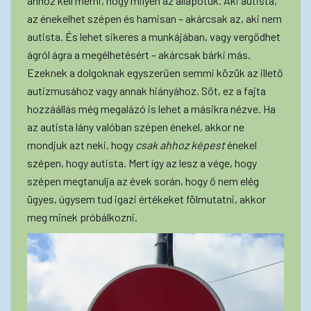
ahhoz kell mérni, hogy milyen az állapotuk. Aki autista,
az énekelhet szépen és hamisan – akárcsak az, aki nem
autista. És lehet sikeres a munkájában, vagy vergődhet
ágról ágra a megélhetésért – akárcsak bárki más.
Ezeknek a dolgoknak egyszerűen semmi közük az illető
autizmusához vagy annak hiányához. Sőt, ez a fajta
hozzáállás még megalázó is lehet a másikra nézve. Ha
az autista lány valóban szépen énekel, akkor ne
mondjuk azt neki, hogy
csak ahhoz képest
énekel
szépen, hogy autista. Mert így az lesz a vége, hogy
szépen megtanulja az évek során, hogy ő nem elég
ügyes, úgysem tud igazi értékeket fölmutatni, akkor
meg minek próbálkozni.