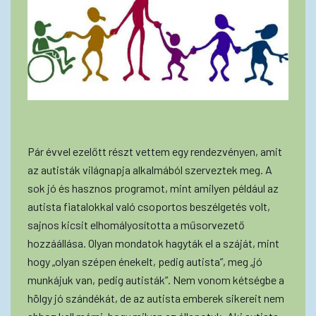
Pár évvel ezelőtt részt vettem egy rendezvényen, amit
az autisták világnapja alkalmából szerveztek meg. A
sok jó és hasznos programot, mint amilyen például az
autista fiatalokkal való csoportos beszélgetés volt,
sajnos kicsit elhomályosította a műsorvezető
hozzáállása. Olyan mondatok hagyták el a száját, mint
hogy „olyan szépen énekelt, pedig autista”, meg „jó
munkájuk van, pedig autisták”. Nem vonom kétségbe a
hölgy jó szándékát, de az autista emberek sikereit nem