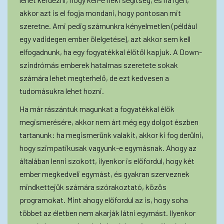
akkor azt is el fogja mondani, hogy pontosan mit
szeretne. Ami pedig számunkra kényelmetlen (például
egy vadidegen ember ölelgetése), azt akkor sem kell
elfogadnunk, ha egy fogyatékkal élőtől kapjuk. A Down-
szindrómás emberek hatalmas szeretete sokak
számára lehet megterhelő, de ezt kedvesen a
tudomásukra lehet hozni.
Ha már rászántuk magunkat a fogyatékkal élők
megismerésére, akkor nem árt még egy dolgot észben
tartanunk: ha megismerünk valakit, akkor ki fog derülni,
hogy szimpatikusak vagyunk-e egymásnak. Ahogy az
általában lenni szokott, ilyenkor is előfordul, hogy két
ember megkedveli egymást, és gyakran szerveznek
mindkettejük számára szórakoztató, közös
programokat. Mint ahogy előfordul az is, hogy soha
többet az életben nem akarják látni egymást. Ilyenkor