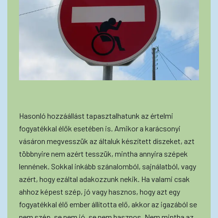
Hasonló hozzáállást tapasztalhatunk az értelmi
fogyatékkal élők esetében is. Amikor a karácsonyi
vásáron megvesszük az általuk készített díszeket, azt
többnyire nem azért tesszük, mintha annyira szépek
lennének. Sokkal inkább szánalomból, sajnálatból, vagy
azért, hogy ezáltal adakozzunk nekik. Ha valami csak
ahhoz képest szép, jó vagy hasznos, hogy azt egy
fogyatékkal élő ember állította elő, akkor az igazából se
nem szép, se nem jó, se nem hasznos. Nem mintha az