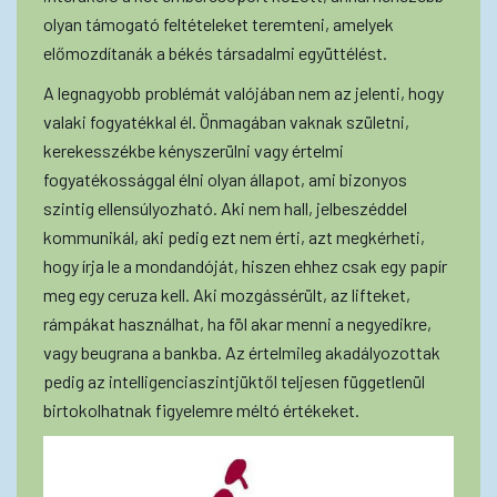
olyan támogató feltételeket teremteni, amelyek
előmozdítanák a békés társadalmi együttélést.
A legnagyobb problémát valójában nem az jelenti, hogy
valaki fogyatékkal él. Önmagában vaknak születni,
kerekesszékbe kényszerülni vagy értelmi
fogyatékossággal élni olyan állapot, ami bizonyos
szintig ellensúlyozható. Aki nem hall, jelbeszéddel
kommunikál, aki pedig ezt nem érti, azt megkérheti,
hogy írja le a mondandóját, hiszen ehhez csak egy papír
meg egy ceruza kell. Aki mozgássérült, az lifteket,
rámpákat használhat, ha föl akar menni a negyedikre,
vagy beugrana a bankba. Az értelmileg akadályozottak
pedig az intelligenciaszintjüktől teljesen függetlenül
birtokolhatnak figyelemre méltó értékeket.