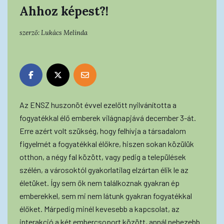
Ahhoz képest?!
szerző:
Lukács Melinda
Az ENSZ huszonöt évvel ezelőtt nyilvánította a
fogyatékkal élő emberek világnapjává december 3-át.
Erre azért volt szükség, hogy felhívja a társadalom
figyelmét a fogyatékkal élőkre, hiszen sokan közülük
otthon, a négy fal között, vagy pedig a települések
szélén, a városoktól gyakorlatilag elzártan élik le az
életüket. Így sem ők nem találkoznak gyakran ép
emberekkel, sem mi nem látunk gyakran fogyatékkal
élőket. Márpedig minél kevesebb a kapcsolat, az
interakció a két embercsoport között, annál nehezebb