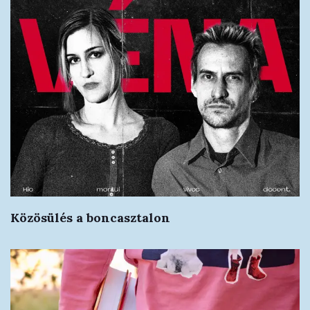
Közösülés a boncasztalon