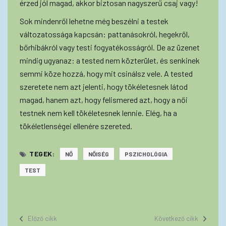
érzed jól magad, akkor biztosan nagyszerű csaj vagy!
Sok mindenről lehetne még beszélni a testek
változatossága kapcsán: pattanásokról, hegekről,
bőrhibákról vagy testi fogyatékosságról. De az üzenet
mindig ugyanaz: a tested nem közterület, és senkinek
semmi köze hozzá, hogy mit csinálsz vele. A tested
szeretete nem azt jelenti, hogy tökéletesnek látod
magad, hanem azt, hogy felismered azt, hogy a női
testnek nem kell tökéletesnek lennie. Elég, ha a
tökéletlenségei ellenére szereted.
TEGEK:
NŐ
NŐISÉG
PSZICHOLÓGIA
TEST
Előző cikk
Következő cikk