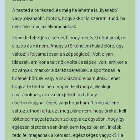
A tested a te részed, és még ha lehetne is „ilyenebb”
vagy „olyanabb”, fontos, hogy akkor is szeretni tudd, ha
nem felel meg az elvárásaidnak.
Eleve feltehetjük a kérdést, hogy mégis ki dönt arról, mi
a szép és mi nem. Ahogy a történelem halad előre, úgy
változik folyamatosan a szépségideál. Volt olyan
időszak, amikor a telt nők voltak szépek, volt, amikor a
soványak, máskor a darázsderekúak, a sportosak, a
hófehér bőrűek vagy a csokiszínűre barnultak. Lehet,
hogy a te tested nem éppen felel meg a jelenlegi
elvárásoknak, de ez nem jelenti azt, hogy
cserbenhagyna téged, vagy hogy bármit meg kellene
változtatnod rajta, azt meg pláne nem, hogy órákat kell
töltened magzatpózban zokogva az ágyadon, hogy így
egészen biztosan senkinek sem fogsz kelleni. Inkább
tedd fel magadnak a kérdést: egészséges vagyok? Ha