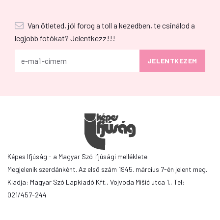
Van ötleted, jól forog a toll a kezedben, te csinálod a
legjobb fotókat? Jelentkezz!!!
Képes Ifjúság - a Magyar Szó ifjúsági melléklete
Megjelenik szerdánként. Az első szám 1945. március 7-én jelent meg.
Kiadja: Magyar Szó Lapkiadó Kft., Vojvoda Mišić utca 1., Tel:
021/457-244