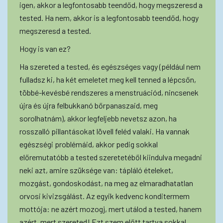
igen, akkor a legfontosabb teendőd, hogy megszeresd a
tested. Ha nem, akkor is a legfontosabb teendőd, hogy
megszeresd a tested.
Hogy is van ez?
Ha szereted a tested, és egészséges vagy (például nem
fulladsz ki, ha két emeletet meg kell tenned a lépcsőn,
többé-kevésbé rendszeres a menstruációd, nincsenek
újra és újra felbukkanó bőrpanaszaid, meg
sorolhatnám), akkor legfeljebb nevetsz azon, ha
rosszalló pillantásokat lövell feléd valaki. Ha vannak
egészségi problémáid, akkor pedig sokkal
előremutatóbb a tested szeretetéből kiindulva megadni
neki azt, amire szüksége van: tápláló ételeket,
mozgást, gondoskodást, na meg az elmaradhatatlan
orvosi kivizsgálást. Az egyik kedvenc konditermem
mottója: ne azért mozogj, mert utálod a tested, hanem
azért, mert szereted! Ezt szem előtt tartva sokkal