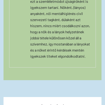
ezt a szemléletmódot újságíróként is
igyekszem tartani. Nőként, (lányos)
anyaként, női mentálhigiénés civil
szervezeti tagként, dúlaként azt
hiszem, nincs miért csodálkozni azon,
hogy a nők és a lányok helyzetének
jobbá tétele különösen közel áll a
szívemhez, így mostanában a lányokat
és a nőket érintő kérdések mentén
igyekszek titeket elgondolkodtatni.