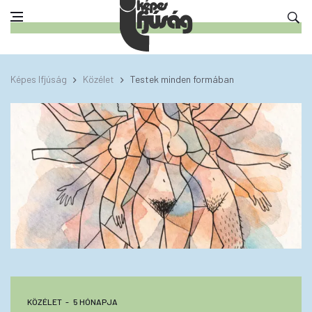
Képes Ifjúság
Közélet
Testek minden formában
KÖZÉLET
5 HÓNAPJA