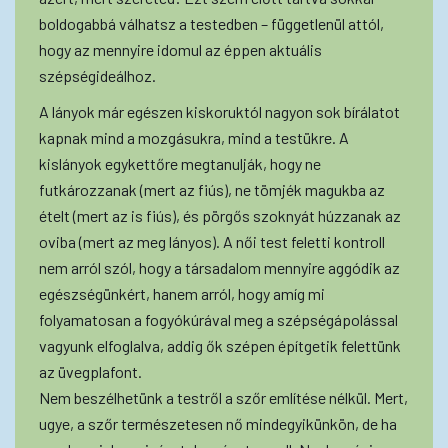
boldogabbá válhatsz a testedben – függetlenül attól,
hogy az mennyire idomul az éppen aktuális
szépségideálhoz.
A lányok már egészen kiskoruktól nagyon sok bírálatot
kapnak mind a mozgásukra, mind a testükre. A
kislányok egykettőre megtanulják, hogy ne
futkározzanak (mert az fiús), ne tömjék magukba az
ételt (mert az is fiús), és pörgős szoknyát húzzanak az
oviba (mert az meg lányos). A női test feletti kontroll
nem arról szól, hogy a társadalom mennyire aggódik az
egészségünkért, hanem arról, hogy amíg mi
folyamatosan a fogyókúrával meg a szépségápolással
vagyunk elfoglalva, addig ők szépen építgetik felettünk
az üvegplafont.
Nem beszélhetünk a testről a szőr említése nélkül. Mert,
ugye, a szőr természetesen nő mindegyikünkön, de ha