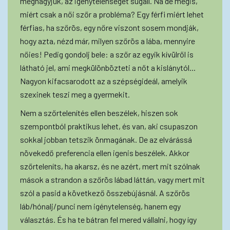
meghagyjuk, az igénytelenséget sugall. Na de mégis,
miért csak a női szőr a probléma? Egy férfi miért lehet
férfias, ha szőrös, egy nőre viszont sosem mondják,
hogy azta, nézd már, milyen szőrös a lába, mennyire
nőies! Pedig gondolj bele: a szőr az egyik kívülről is
látható jel, ami megkülönbözteti a nőt a kislánytól...
Nagyon kifacsarodott az a szépségideál, amelyik
szexinek teszi meg a gyermekit.
Nem a szőrtelenítés ellen beszélek, hiszen sok
szempontból praktikus lehet, és van, aki csupaszon
sokkal jobban tetszik önmagának. De az elvárássá
növekedő preferencia ellen igenis beszélek. Akkor
szőrteleníts, ha akarsz, és ne azért, mert mit szólnak
mások a strandon a szőrös lábad láttán, vagy mert mit
szól a pasid a következő összebújásnál. A szőrös
láb/hónalj/punci nem igénytelenség, hanem egy
választás. És ha te bátran fel mered vállalni, hogy így