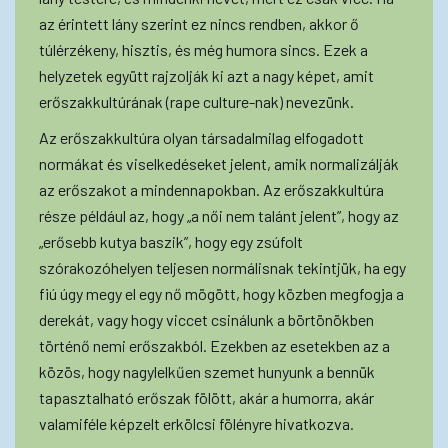
az érintett lány szerint ez nincs rendben, akkor ő
túlérzékeny, hisztis, és még humora sincs. Ezek a
helyzetek együtt rajzolják ki azt a nagy képet, amit
erőszakkultúrának (rape culture-nak) nevezünk.
Az erőszakkultúra olyan társadalmilag elfogadott
normákat és viselkedéseket jelent, amik normalizálják
az erőszakot a mindennapokban. Az erőszakkultúra
része például az, hogy „a női nem talánt jelent”, hogy az
„erősebb kutya baszik”, hogy egy zsúfolt
szórakozóhelyen teljesen normálisnak tekintjük, ha egy
fiú úgy megy el egy nő mögött, hogy közben megfogja a
derekát, vagy hogy viccet csinálunk a börtönökben
történő nemi erőszakból. Ezekben az esetekben az a
közös, hogy nagylelkűen szemet hunyunk a bennük
tapasztalható erőszak fölött, akár a humorra, akár
valamiféle képzelt erkölcsi fölényre hivatkozva.