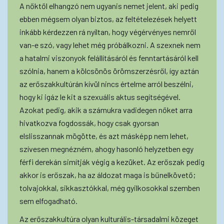
A nőktől elhangzó nem ugyanis nemet jelent, aki pedig
ebben mégsem olyan biztos, az feltételezések helyett
inkább kérdezzen rá nyíltan, hogy végérvényes nemről
van-e szó, vagy lehet még próbálkozni. A szexnek nem
a hatalmi viszonyok felállításáról és fenntartásáról kell
szólnia, hanem a kölcsönös örömszerzésről, így aztán
az erőszakkultúrán kívül nincs értelme arról beszélni,
hogy ki igáz le kit a szexuális aktus segítségével.
Azokat pedig, akik a számukra vadidegen nőket arra
hivatkozva fogdossák, hogy csak gyorsan
elslisszannak mögötte, és azt másképp nem lehet,
szívesen megnézném, ahogy hasonló helyzetben egy
férfi derekán simítják végig a kezüket. Az erőszak pedig
akkor is erőszak, ha az áldozat maga is bűnelkövető;
tolvajokkal, sikkasztókkal, még gyilkosokkal szemben
sem elfogadható.
Az erőszakkultúra olyan kulturális-társadalmi közeget