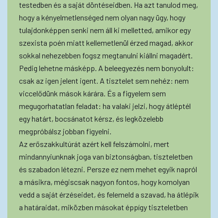
testedben és a saját döntéseidben. Ha azt tanulod meg,
hogy a kényelmetlenséged nem olyan nagy ügy, hogy
tulajdonképpen senki nem áll ki melletted, amikor egy
szexista poén miatt kellemetlenül érzed magad, akkor
sokkal nehezebben fogsz megtanulni kiállni magadért.
Pedig lehetne másképp. A beleegyezés nem bonyolult:
csak az igen jelent igent. A tisztelet sem nehéz: nem
viccelődünk mások kárára. És a figyelem sem
megugorhatatlan feladat: ha valaki jelzi, hogy átléptél
egy határt, bocsánatot kérsz, és legközelebb
megpróbálsz jobban figyelni.
Az erőszakkultúrát azért kell felszámolni, mert
mindannyiunknak joga van biztonságban, tiszteletben
és szabadon létezni. Persze ez nem mehet egyik napról
a másikra, mégiscsak nagyon fontos, hogy komolyan
vedd a saját érzéseidet, és felemeld a szavad, ha átlépik
a határaidat, miközben másokat éppígy tiszteletben