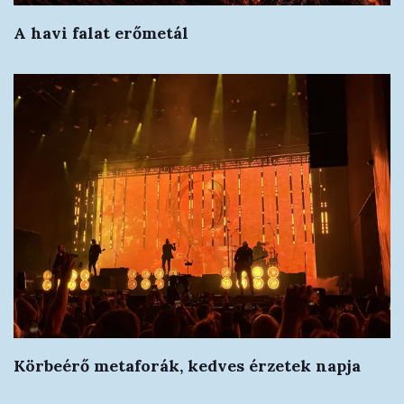
A havi falat erőmetál
Körbeérő metaforák, kedves érzetek napja