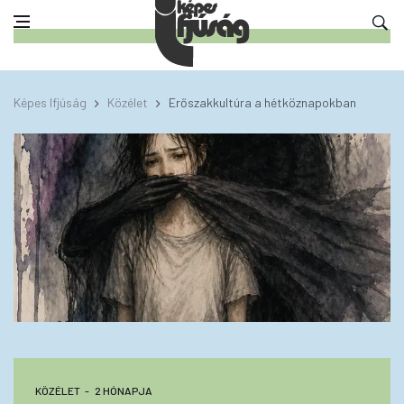
Képes Ifjúság
Közélet
Erőszakkultúra a hétköznapokban
KÖZÉLET
2 HÓNAPJA