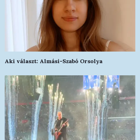
Aki választ: Almási-Szabó Orsolya