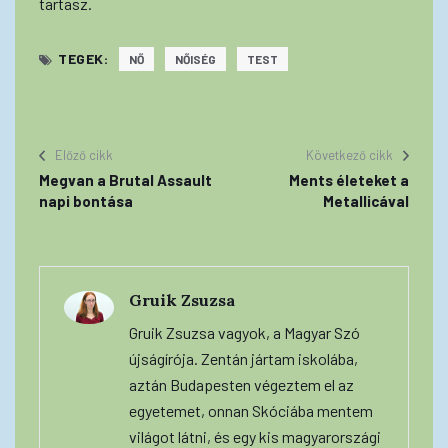
tartasz.
TEGEK:
NŐ
NŐISÉG
TEST
Előző cikk
Következő cikk
Megvan a Brutal Assault
Ments életeket a
napi bontása
Metallicával
Gruik Zsuzsa
Gruik Zsuzsa vagyok, a Magyar Szó
újságírója. Zentán jártam iskolába,
aztán Budapesten végeztem el az
egyetemet, onnan Skóciába mentem
világot látni, és egy kis magyarországi