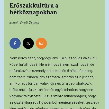
Erőszakkultúra a
hétköznapokban
szerző:
Gruik Zsuzsa
Nem kirívó eset, hogy egy lány ül a buszon, és valaki túl
közel hajol hozzá. Nem ér hozzá, nem szól hozzá, de
befurakszik a személyes terébe, és ő hiába feszeng,
nem tágít. Minden lány számára ismerős az a jelenet,
amikor egy buliban valaki újra és újra bepróbálkozik,
hiába mutatjuk kitartóan és egyértelműen, hogy nem
vagyunk rá nyitottak. Az is szinte mindennapos, hogy
az osztályban egy fiú poénból megjegyzéseket tesz egy
lány testére, és mindenki nevet, mert ez csak vicc. Ha