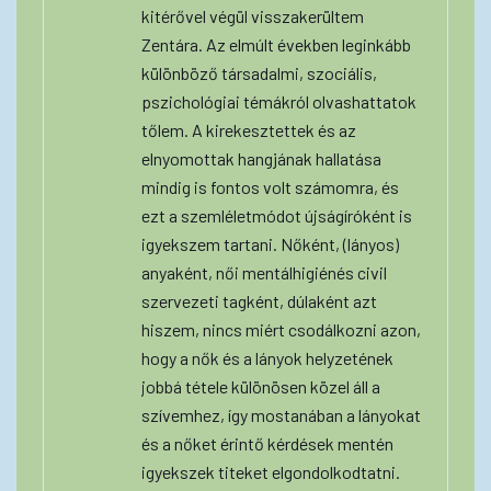
kitérővel végül visszakerültem
Zentára. Az elmúlt években leginkább
különböző társadalmi, szociális,
pszichológiai témákról olvashattatok
tőlem. A kirekesztettek és az
elnyomottak hangjának hallatása
mindig is fontos volt számomra, és
ezt a szemléletmódot újságíróként is
igyekszem tartani. Nőként, (lányos)
anyaként, női mentálhigiénés civil
szervezeti tagként, dúlaként azt
hiszem, nincs miért csodálkozni azon,
hogy a nők és a lányok helyzetének
jobbá tétele különösen közel áll a
szívemhez, így mostanában a lányokat
és a nőket érintő kérdések mentén
igyekszek titeket elgondolkodtatni.