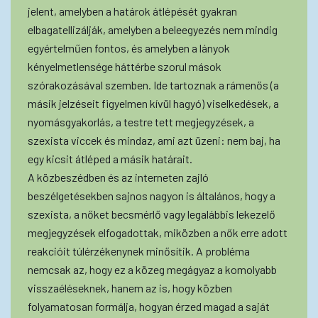
jelent, amelyben a határok átlépését gyakran
elbagatellizálják, amelyben a beleegyezés nem mindig
egyértelműen fontos, és amelyben a lányok
kényelmetlensége háttérbe szorul mások
szórakozásával szemben. Ide tartoznak a rámenős (a
másik jelzéseit figyelmen kívül hagyó) viselkedések, a
nyomásgyakorlás, a testre tett megjegyzések, a
szexista viccek és mindaz, ami azt üzeni: nem baj, ha
egy kicsit átléped a másik határait.
A közbeszédben és az interneten zajló
beszélgetésekben sajnos nagyon is általános, hogy a
szexista, a nőket becsmérlő vagy legalábbis lekezelő
megjegyzések elfogadottak, miközben a nők erre adott
reakcióit túlérzékenynek minősítik. A probléma
nemcsak az, hogy ez a közeg megágyaz a komolyabb
visszaéléseknek, hanem az is, hogy közben
folyamatosan formálja, hogyan érzed magad a saját