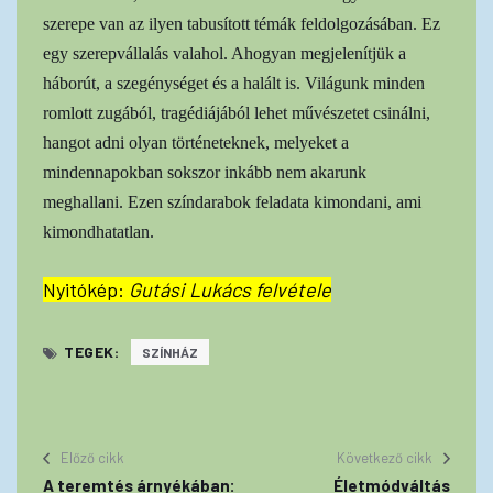
szerepe van az ilyen tabusított témák feldolgozásában. Ez
egy szerepvállalás valahol. Ahogyan megjelenítjük a
háborút, a szegénységet és a halált is. Világunk minden
romlott zugából, tragédiájából lehet művészetet csinálni,
hangot adni olyan történeteknek, melyeket a
mindennapokban sokszor inkább nem akarunk
meghallani. Ezen színdarabok feladata kimondani, ami
kimondhatatlan.
Nyitókép:
Gutási Lukács felvétele
TEGEK:
SZÍNHÁZ
Előző cikk
Következő cikk
A teremtés árnyékában:
Életmódváltás