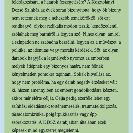
feldolgozására, a határok feszegetésére? A Kosztolányi
Dezső Színház az évek során bizonyította, hogy ők bizony
nem rettennek meg a nehezebb témaköröktől, sőt ezt
rendhagyó, olykor radikális módon teszik, kendőzetlenül
szólalnak meg bármiről is legyen szó. Nincs olyan, amiről
a színpadon ne szabadna beszélni, legyen az a művészet, a
politika, az identitás vagy morális kérdések. Sőt, az olyan
darabok hagyják a legmélyebb nyomot az emberben,
melyek átlépnek egy bizonyos határt, nem félnek
kényelmetlen pontokra tapintani. Sokak hitvallása az,
hogy nem probléma, ha egy darab negatív érzéseket vált
ki, hiszen amennyiben az embert gondolkodásra készteti,
akkor már elérte célját. Célja pedig ezerféle lehet egy
színházi előadásnak: történetmesélés, traumafeldolgozás,
társadalomkritika, polgárpukkasztás vagy épp
szórakoztatás. A KDSZ darabjaiban általában ezek
képesek mind egyszerre megjelenni.