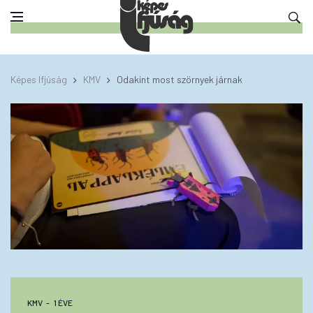
Képes Ifjúság
KMV
Odakint most szörnyek járnak
KMV
1 ÉVE