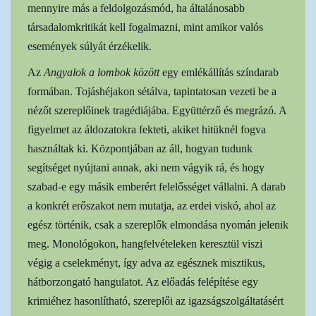
mennyire más a feldolgozásmód, ha általánosabb
társadalomkritikát kell fogalmazni, mint amikor valós
események súlyát érzékelik.
Az
Angyalok a lombok között
egy emlékállítás színdarab
formában. Tojáshéjakon sétálva, tapintatosan vezeti be a
nézőt szereplőinek tragédiájába. Együttérző és megrázó. A
figyelmet az áldozatokra fekteti, akiket hitüknél fogva
használtak ki. Központjában az áll, hogyan
tudunk
segítséget nyújtani annak, aki nem vágyik rá, és hogy
szabad-e egy másik emberért felelősséget vállalni. A darab
a konkrét erőszakot nem mutatja, az erdei viskó, ahol az
egész történik, csak a szereplők elmondása nyomán jelenik
meg. Monológokon, hangfelvételeken keresztül viszi
végig a cselekményt, így adva az egésznek misztikus,
hátborzongató hangulatot. Az előadás felépítése egy
krimiéhez hasonlítható, szereplői az igazságszolgáltatásért