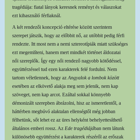
tragédiája: fiatal lányok keresnek reményt és válaszokat
ezt kihasználó férfiaknál.
A két rendezői koncepció eltérése között szerintem
szerepet játszik, hogy az előbbit nő, az utóbbit pedig férfi
rendezte. Itt most nem a nemi sztereotípiák miatt szükséges
ezt megemlíteni, hanem mert mindkét történet áldozatai
női szereplők. Így egy női rendező nagyobb kötődéssel,
együttérzéssel tud ezen karakterek felé fordulni. Nem
tartom véletlennek, hogy az
Angyalok a lombok
között
esetében az elkövető alakja meg sem jelenik, nem kap
szöveget, nem kap arcot. Ezáltal sokkal könnyebb
démonizált szerepben ábrázolni, hisz az ismeretlentől, a
háttérben megbúvó alaktalan ellenségtől még jobban
félhetünk, sőt lehet ez az üres helyként behelyettesíthető
általános emberi rossz. Az
Ede tragédiájá
ban nem látunk
különösebb együttérzést a karakterek részéről az erőszak