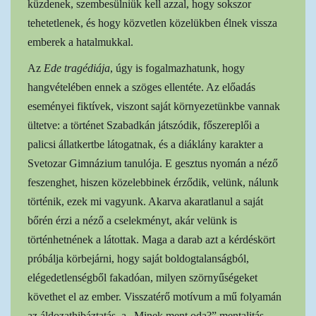
küzdenek, szembesülniük kell azzal, hogy sokszor
tehetetlenek, és hogy közvetlen közelükben élnek vissza
emberek a hatalmukkal.
Az
Ede tragédiája
, úgy is fogalmazhatunk, hogy
hangvételében ennek a szöges ellentéte. Az előadás
eseményei fiktívek, viszont saját környezetünkbe vannak
ültetve: a történet Szabadkán játszódik, főszereplői a
palicsi állatkertbe látogatnak, és a diáklány karakter a
Svetozar Gimnázium tanulója. E gesztus nyomán a néző
feszenghet, hiszen közelebbinek érződik, velünk, nálunk
történik, ezek mi vagyunk. Akarva akaratlanul a saját
bőrén érzi a néző a cselekményt, akár velünk is
történhetnének a látottak. Maga a darab azt a kérdéskört
próbálja körbejárni, hogy saját boldogtalanságból,
elégedetlenségből fakadóan, milyen szörnyűségeket
követhet el az ember. Visszatérő motívum a mű folyamán
az áldozathibáztatás, a „Minek ment oda?” mentalitás.