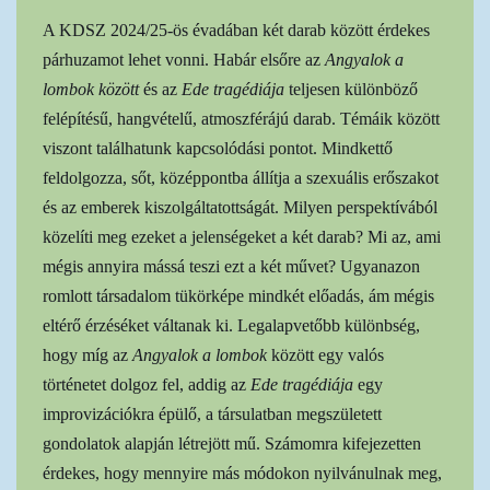
A KDSZ 2024/25-ös évadában két darab között érdekes
párhuzamot lehet vonni. Habár elsőre az
Angyalok a
lombok között
és az
Ede tragédiája
teljesen különböző
felépítésű, hangvételű, atmoszférájú darab. Témáik között
viszont találhatunk kapcsolódási pontot. Mindkettő
feldolgozza, sőt, középpontba állítja a szexuális erőszakot
és az emberek kiszolgáltatottságát. Milyen perspektívából
közelíti meg ezeket a jelenségeket a két darab? Mi az, ami
mégis annyira mássá teszi ezt a két
művet? Ugyanazon
romlott társadalom tükörképe mindkét előadás, ám mégis
eltérő érzéséket váltanak ki. Legalapvetőbb különbség,
hogy míg az
Angyalok a lombok
között egy valós
történetet dolgoz fel, addig az
Ede tragédiája
egy
improvizációkra épülő, a társulatban megszületett
gondolatok alapján létrejött mű. Számomra kifejezetten
érdekes, hogy mennyire más módokon nyilvánulnak meg,