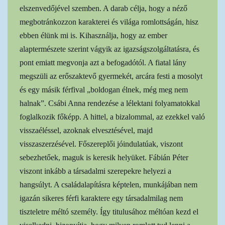
elszenvedőjével szemben. A darab célja, hogy a néző
megbotránkozzon karakterei és világa romlottságán, hisz
ebben élünk mi is. Kihasználja, hogy az ember
alaptermészete szerint vágyik az igazságszolgáltatásra, és
pont emiatt megvonja azt a befogadótól. A fiatal lány
megszüli az erőszaktevő gyermekét, arcára festi a mosolyt
és egy másik férfival „boldogan élnek, még meg nem
halnak”. Csábi Anna rendezése a lélektani folyamatokkal
foglalkozik főképp. A hittel, a bizalommal, az ezekkel való
visszaéléssel, azoknak elvesztésével, majd
visszaszerzésével. Főszereplői jóindulatúak, viszont
sebezhetőek, maguk is keresik helyüket. Fábián Péter
viszont inkább a társadalmi szerepekre helyezi a
hangsúlyt. A családalapításra képtelen, munkájában nem
igazán sikeres férfi karaktere egy társadalmilag nem
tiszteletre méltó személy. Így titulusához méltóan kezd el