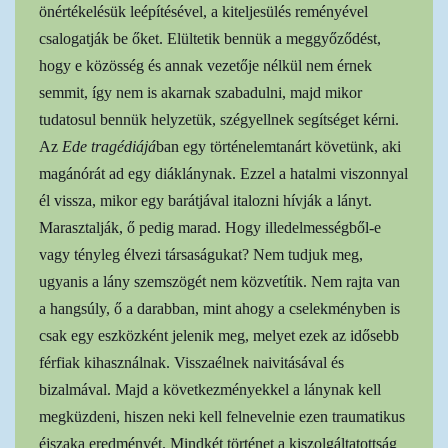
önértékelésük leépítésével, a kiteljesülés reményével
csalogatják be őket. Elültetik bennük a meggyőződést,
hogy e közösség és annak vezetője nélkül nem érnek
semmit, így nem is akarnak szabadulni, majd mikor
tudatosul bennük helyzetük, szégyellnek segítséget kérni.
Az
Ede tragédiájá
ban egy történelemtanárt követünk, aki
magánórát ad egy diáklánynak. Ezzel a hatalmi viszonnyal
él vissza, mikor egy barátjával italozni hívják a lányt.
Marasztalják, ő pedig marad. Hogy illedelmességből-e
vagy tényleg élvezi társaságukat? Nem tudjuk meg,
ugyanis a lány szemszögét nem közvetítik. Nem rajta van
a hangsúly, ő a darabban, mint ahogy a cselekményben is
csak egy eszközként jelenik meg, melyet ezek az idősebb
férfiak kihasználnak. Visszaélnek naivitásával és
bizalmával. Majd a következményekkel a lánynak kell
megküzdeni, hiszen neki kell felnevelnie ezen traumatikus
éjszaka eredményét. Mindkét történet a kiszolgáltatottság