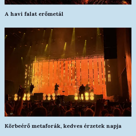
A havi falat erőmetál
Körbeérő metaforák, kedves érzetek napja