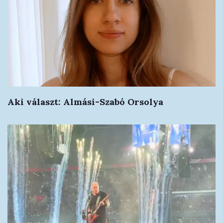
Aki választ: Almási-Szabó Orsolya