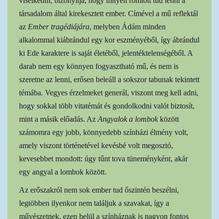
viselkedni, bizonyítja, hogy milyen romlott tud lenni a
társadalom által kirekesztett ember. Címével a mű reflektál
az
Ember tragédiájára
, melyben Ádám minden
alkalommal kiábrándul egy kor eszményéből, így ábrándul
ki Ede karaktere is saját életéből, jelentéktelenségéből. A
darab nem egy könnyen fogyasztható mű, és nem is
szeretne az lenni, erősen beleáll a sokszor tabunak tekintett
témába. Vegyes érzelmeket generál, viszont meg kell adni,
hogy sokkal több vitatémát és gondolkodni valót biztosít,
mint a másik előadás. Az
Angyalok a lombok
között
számomra egy jobb, könnyedebb színházi élmény volt,
amely viszont történetével kevésbé volt megosztó,
kevesebbet mondott: úgy tűnt tova tüneményként, akár
egy angyal a lombok között.
Az erőszakról nem sok ember tud őszintén beszélni,
legtöbben ilyenkor nem találjuk a szavakat, így a
művészetnek, ezen belül a színháznak is nagyon fontos