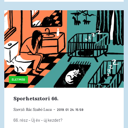
ÉLETMÓD
Sporhetsztori 66.
Szerző:
Rác Szabó Luca
2019. 01. 24. 15:59
66. rész – Új év – új kezdet?