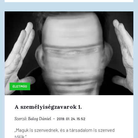
ÉLETMÓD
A személyiségzavarok 1.
Szerző:
Balog Dániel
2019. 01. 24. 15:52
„Maguk is szenvednek, és a társadalom is szenved
tőlük.”