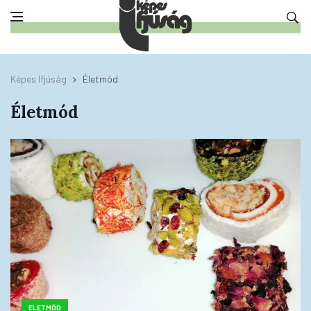
Képes Ifjúság
Életmód
Életmód
ÉLETMÓD