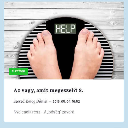
ÉLETMÓD
Az vagy, amit megeszel?! 8.
Szerző:
Balog Dániel
2018. 05. 04. 16:52
Nyolcadik rész – A „bőség” zavara