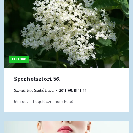
ÉLETMÓD
Sporhetsztori 56.
Szerző:
Rác Szabó Luca
2018. 05. 16. 15:44
56. rész – Legelészni nem késő