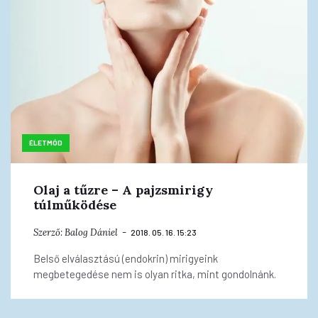
ÉLETMÓD
Olaj a tűzre – A pajzsmirigy
túlműködése
Szerző:
Balog Dániel
2018. 05. 16. 15:23
Belső elválasztású (endokrin) mirigyeink
megbetegedése nem is olyan ritka, mint gondolnánk.