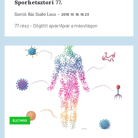
Sporhetsztori 77.
Szerző:
Rác Szabó Luca
2019. 10. 16. 16:23
77. rész – Döglött ajvár/Ajvár a másvilágon
ÉLETMÓD