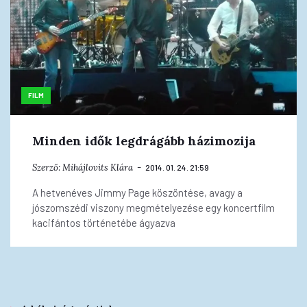
FILM
Minden idők legdrágább házimozija
Szerző:
Mihájlovits Klára
2014. 01. 24. 21:59
A hetvenéves Jimmy Page köszöntése, avagy a
jószomszédi viszony megmételyezése egy koncertfilm
kacifántos történetébe ágyazva