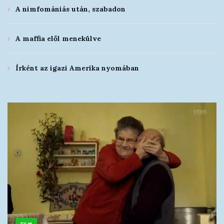
A nimfomániás után, szabadon
A maffia elől menekülve
Írként az igazi Amerika nyomában
FILM