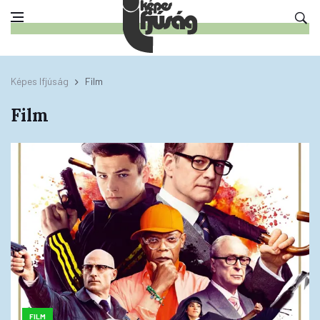
Képes Ifjúság
Film
Film
FILM