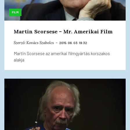
FILM
Martin Scorsese – Mr. Amerikai Film
Szerző:
Kovács Szabolcs
2015. 06. 03. 19:32
Martin Scorsese az amerikai filmgyártás korszakos
alakja