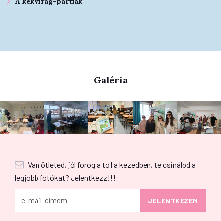
A kékvirág-pártiak
Galéria
Van ötleted, jól forog a toll a kezedben, te csinálod a
legjobb fotókat? Jelentkezz!!!