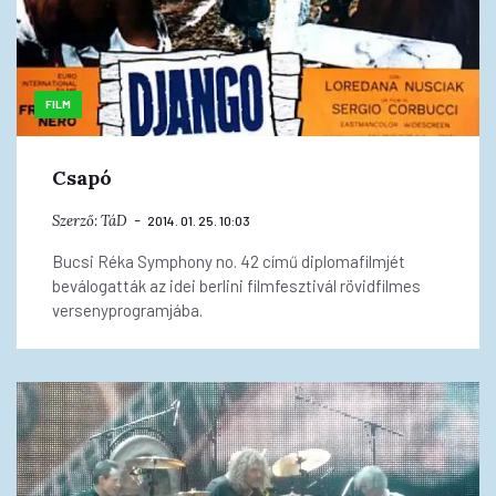
FILM
Csapó
Szerző:
TáD
2014. 01. 25. 10:03
Bucsi Réka Symphony no. 42 című diplomafilmjét
beválogatták az idei berlini filmfesztivál rövidfilmes
versenyprogramjába.