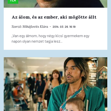
FILM
Az álom, és az ember, aki mögötte állt
Szerző:
Mihájlovits Klára
2014. 03. 26. 16:19
„Van egy álmom, hogy négy kicsi gyermekem egy
napon olyan nemzet tagja lesz...