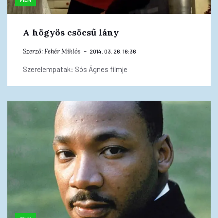
A högyös csöcsű lány
Szerző:
Fehér Miklós
2014. 03. 26. 16:36
Szerelempatak: Sós Ágnes filmje